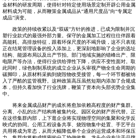
金材料的研发周期，使得针对特定使用场景定制开辟公用金属
材料成为可能，从而鞭策金属成品从“通用尺度品”向“专属定
成品”演变。
政策的持续收紧以及“双碳”方针的推进，已成为限制并沉
塑行业款式的最强外部力量。保守的金属加工过程往往伴跟着
高能耗、高排放特征，跟着环保尺度的不竭升级，这不只表现
正在结尾管理设备的投入添加上，更深刻地影响了企业的选址
结构、能源布局以及出产节拍。部门地域实施的错峰出产、限
电限产等办法，使得行业供给弹性下降，供应不变性面对。取
此同时，绿色制制系统的成立企业从头审视产物全生命周期的
碳脚印，从原材料采购到烧毁物收受接管，每一个环节都被纳
入了严酷的监管视野。这种政策高压虽然短期内添加了合规成
本，但持久看加快了行业洗牌，鞭策了资本向头部劣势企业集
中。
将来金属成品财产的成长将愈加依赖高程度的财产集群。
分离、小乱的出产结构将被集约化、园区化的财产所代替。正
在这些集群内部，上下逛企业将实现物理空间的集聚和化学反
映式的协同。公用工程设备共享、烧毁物集中处置、手艺平台
共用将成为常态，从而大幅降低单个企业的运营成本和环保压
力。集群内将构成慎密的分工协做收集，龙头企业专注于品牌