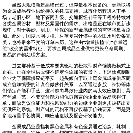
虽然大规模新建高峰已过，但存量根本设备的、更新取将
为金属成品行业供给持久的托底支持。城市化历程进入下半
场，老旧小区、地下管网升级、交通枢纽补葺等工程将持续对
各类金属管材、型材及紧固件的需求。出格是正在城市更新步
履中，对于美妙、耐用、环保的新型金属建材的需求将显著添
加。此外，国度水网扶植、村落复兴计谋中的农田水利设备完
美，也将带来不变的订单来历。这种由“增量扶植”向“存量运
维”改变的需求特征，要求金属成品企业供给更长命命周期、
更易的产物处理方案。
过去那种基于低成本要素驱动的松散型财产链协做模式正
正在。正在全球供应链不确定性添加的布景下，下逛焦点制制
企业为了保障供应链平安，起头倾向于取上逛金属成品供应商
成立愈加慎密的计谋合做伙伴关系，以至通过参股、长协等体
例锁定产能和手艺。这种趋向导致行业内的马太效应加剧，具
有焦点手艺、不变交付能力和优良诺言的企业更容易获得订
单，而缺乏议价能力和抗风险能力的边缘企业则逐步被挤出支
流供应链系统。财产链的沉构不再仅仅基于价钱要素，而是更
多地考量手艺协同、响应速度以及配合研发能力。
金属成品业是指将黑色金属和有色金属通过冶炼、轧制、
锻制、锻制、冲压、焊接、切削等物理或化学加工手段，制成