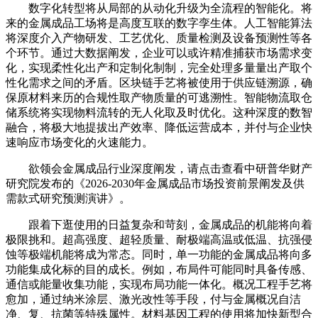
数字化转型将从局部的从动化升级为全流程的智能化。将
来的金属成品工场将是高度互联的数字孪生体。人工智能算法
将深度介入产物研发、工艺优化、质量检测及设备预测性等各
个环节。通过大数据阐发，企业可以或许精准捕获市场需求变
化，实现柔性化出产和定制化制制，完全处理多量量出产取个
性化需求之间的矛盾。区块链手艺将被使用于供应链溯源，确
保原材料来历的合规性取产物质量的可逃溯性。智能物流取仓
储系统将实现物料流转的无人化取及时优化。这种深度的数智
融合，将极大地提拔出产效率、降低运营成本，并付与企业快
速响应市场变化的火速能力。
欲领会金属成品行业深度阐发，请点击查看中研普华财产
研究院发布的《2026-2030年金属成品市场投资前景阐发及供
需款式研究预测演讲》。
跟着下逛使用的日益复杂和苛刻，金属成品的机能将向着
极限挑和。超高强度、超轻质量、耐极端高温或低温、抗强侵
蚀等极端机能将成为常态。同时，单一功能的金属成品将向多
功能集成化标的目的成长。例如，布局件可能同时具备传感、
通信或能量收集功能，实现布局功能一体化。概况工程手艺将
愈加，通过纳米涂层、激光改性等手段，付与金属概况自洁
净、复、抗菌等特殊属性。材料基因工程的使用将加快新型合