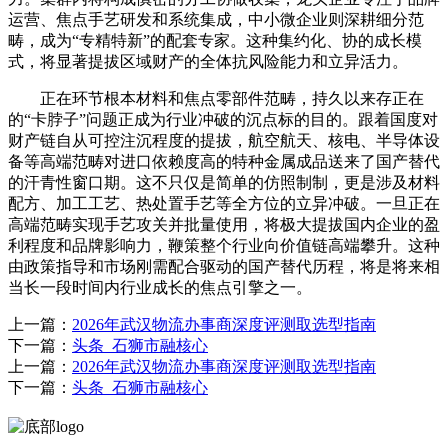
运营、焦点手艺研发和系统集成，中小微企业则深耕细分范
畴，成为“专精特新”的配套专家。这种集约化、协的成长模
式，将显著提拔区域财产的全体抗风险能力和立异活力。
正在环节根本材料和焦点零部件范畴，持久以来存正在
的“卡脖子”问题正成为行业冲破的沉点标的目的。跟着国度对
财产链自从可控注沉程度的提拔，航空航天、核电、半导体设
备等高端范畴对进口依赖度高的特种金属成品送来了国产替代
的汗青性窗口期。这不只仅是简单的仿照制制，更是涉及材料
配方、加工工艺、热处置手艺等全方位的立异冲破。一旦正在
高端范畴实现手艺攻关并批量使用，将极大提拔国内企业的盈
利程度和品牌影响力，鞭策整个行业向价值链高端攀升。这种
由政策指导和市场刚需配合驱动的国产替代历程，将是将来相
当长一段时间内行业成长的焦点引擎之一。
上一篇：
2026年武汉物流办事商深度评测取选型指南
下一篇：
头条_石狮市融核心
上一篇：
2026年武汉物流办事商深度评测取选型指南
下一篇：
头条_石狮市融核心