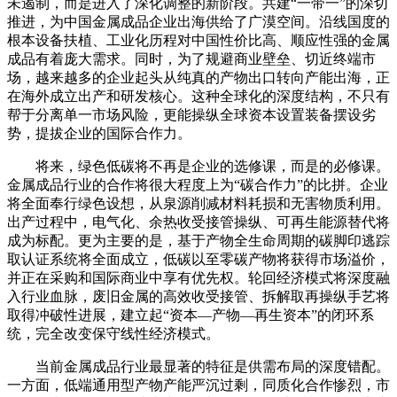
未遏制，而是进入了深化调整的新阶段。共建“一带一”的深切
推进，为中国金属成品企业出海供给了广漠空间。沿线国度的
根本设备扶植、工业化历程对中国性价比高、顺应性强的金属
成品有着庞大需求。同时，为了规避商业壁垒、切近终端市
场，越来越多的企业起头从纯真的产物出口转向产能出海，正
在海外成立出产和研发核心。这种全球化的深度结构，不只有
帮于分离单一市场风险，更能操纵全球资本设置装备摆设劣
势，提拔企业的国际合作力。
将来，绿色低碳将不再是企业的选修课，而是的必修课。
金属成品行业的合作将很大程度上为“碳合作力”的比拼。企业
将全面奉行绿色设想，从泉源削减材料耗损和无害物质利用。
出产过程中，电气化、余热收受接管操纵、可再生能源替代将
成为标配。更为主要的是，基于产物全生命周期的碳脚印逃踪
取认证系统将全面成立，低碳以至零碳产物将获得市场溢价，
并正在采购和国际商业中享有优先权。轮回经济模式将深度融
入行业血脉，废旧金属的高效收受接管、拆解取再操纵手艺将
取得冲破性进展，建立起“资本—产物—再生资本”的闭环系
统，完全改变保守线性经济模式。
当前金属成品行业最显著的特征是供需布局的深度错配。
一方面，低端通用型产物产能严沉过剩，同质化合作惨烈，市