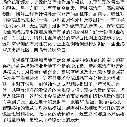
场价钱和频发，导致此类产物附加值极低，以至呈现吃亏出产
的现象。另一方面，办事于航空航天、新能源汽车、高端配备
制制、海洋工程等计谋性新兴财产的高机能、高精度、特殊功
能金属成品却求过于供。这种布局性矛盾反映出行业手艺立异
能力的不脚，无法满脚下逛财产升级带来的新需求。保守建建
用金属成品需求跟着房地产市场的深度调整而趋于饱和以至萎
缩，而工业用、特种用金属成品的需求占比则正在稳步提拔。
这种需求侧的布局性变化，正正在倒给侧进行深刻的，企业必
需跳出舒服区，向高端范畴突围。
虽然保守基建和房地产对金属成品的拉动感化削弱，但新
兴范畴的兴起为行业斥地了全新的增加极。新能源汽车财产的
迅猛成长，对轻量化铝合金、高强度钢以及电池壳体等金属部
件发生了海量需求。这不只要求金属成品正在分量上大幅减
轻，更对其强度、耐侵蚀性及成型精度提出了严苛尺度。此
外，风电等洁净能源设备的大规模扶植，需要大量的支架、塔
筒及毗连件，这些公用金属成品的市场容量正随拆机量的攀升
而急剧扩张。正在电子消息财产，跟着5G基坐、数据核心及
智能终端的普及，对散热模组、屏障材料及细密布局件的需求
也呈现出精细化、微型化的成长趋向。这些新兴赛道不只供给
了增量市场，更鞭策了产物价值的跃升。