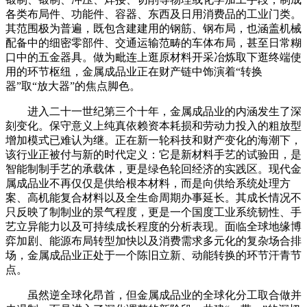
各类布局件、功能件、容器、东西及日用消费品的工业门类。
其范围极为普遍，既包含建建用的钢筋、钢布局，也涵盖机械
配备中的细密零部件、交通运输范畴的车体布局，甚至日常糊
口中的五金器具。做为毗连上逛原材料开采冶炼取下逛终端使
用的环节枢纽，金属成品业正在财产链中饰演着“转换
器”取“放大器”的焦点脚色。
进入二十一世纪第三个十年，金属成品业的内涵发生了深
刻变化。保守意义上纯真依赖资本耗损和劳动力投入的粗放型
增加模式已难认为继。正在新一轮科技和财产变化的海潮下，
该行业正被付与新的时代定义：它是新材料手艺的试验田，是
智能制制手艺的承载体，更是绿色轮回经济的实践区。现代金
属成品业不再仅仅是供给根本材料，而是向供给系统处理方
案、高机能复合材料以及全生命周期办事延长。其成长情况不
只反映了制制业的景气程度，更是一个国度工业系统韧性、手
艺立异能力以及可持续成长程度的分析表现。面临全球地缘博
弈加剧、能源布局转型加快以及消费需求多元化的复杂场合排
场，金属成品业正处于一个陈旧立新、动能转换的环节汗青节
点。
虽然逆全球化昂首，但金属成品业的全球化分工取合做并