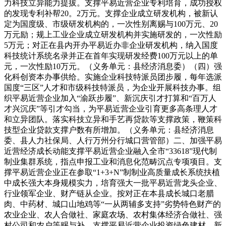
力科技立异能力提拔。支撑平易近营企业专利培育，成功授权
的发现专利补帮20。2万元。支撑企业成立研发机构，被新认
定为国度级、市级研发机构的，一次性别离赐与100万元、20
万元励；规上工业企业成立研发机构并实施研发的，一次性励
5万元；对正在县内开办平易近办非企业研发机构，纳入国度
科技统计系统名录并正在首年实现研发经费100万元以上的单
元，一次性励10万元。（义务单元：县经济消息委）（四）强
化科创资本办事供给。实施企业科技特派员团步履，每年选派
国度“三区”人才和市级科技特派员，为企业开展科技办事。组
织平易近营企业加入“渝跃步履”、新沉庆引才打算和“百万人
才兴沉庆”等引才勾当，为平易近营企业引育更多高条理人才
和立异团队。落实科技立异和手艺再贷款等支撑政策，鞭策科
技型企业贷款支撑户数有所增加。（义务单元：县经济消息
委、县人力社保局、人行万州分行城口营管部）二、加强平易
近营经济成长动能支撑平易近营企业融入全市“33618”现代制
制业集群系统，指点申报工业和消息化范畴沉点专项项目。支
撑平易近营企业正在参取“1+3+N”制制业高质量成长系统扶植
中成长强大本身规模实力，培育强大一批平易近营龙头企业、
行业领军企业、财产链从企业。按对正在本县成长城口老腊
肉、中药材、城口山地鸡等“一从两辅多支持”劣势特色财产的
农业企业、农人合做社、家庭农场、农村集体经济合做社、强
村公司和农户等赐与补。支撑平易近营企业投资绿色建材、新