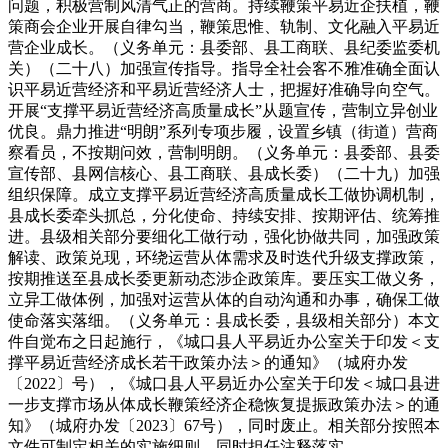
问题，积极营制风清气正的营商。持续鞭策平易近企扶植，鞭
策商会企业开展自律勾当，鞭策思惟、轨制、文化融入平易近
营企业成长。（义务单元：县委部、县工商联、县纪委监委机
关）（二十八）加强宣传指导。指导全社会客不雅准确全面认
识平易近营经济和平易近营经济人士，把握好准确导向空气。
开展“支撑平易近营经济高质量成长”从题宣传，营制立异创业
优良。鼎力推进“明朗”系列专项步履，设置乡镇（街道）营商
察看员，不按期问效，营制明朗。（义务单元：县委部、县委
宣传部、县网信核心、县工商联、县成长委）（二十九）加强
组织保障。成立支撑平易近营经济高质量成长工做协调机制，
县成长委牵头抓总，分化使命、持续安排、按期评估、统筹推
进。县级相关部分要细化工做行动，强化协做共同，加强政策
解读、政策兑现，环绕运营从体需求及时迭代升级支撑政策，
按期推送至县成长委更新动态涉企政策库。要压实工做义务，
立异工做体例，加强对运营从体的自动沟通和办事，确保工做
使命落实落细。（义务单元：县成长委，县级相关部分）本文
件自觉布之日起施行，《城口县人平易近办公室关于印发＜支
撑平易近营经济成长若干政策办法＞的通知》（城府办发
〔2022〕号），《城口县人平易近办公室关于印发＜城口县进
一步支撑市场从体成长鞭策经济企稳恢复提振政策办法＞的通
知》（城府办发〔2023〕67号），同时废止。相关部分按照本
文件可制定相关的实施细则，同时担任注释落实。