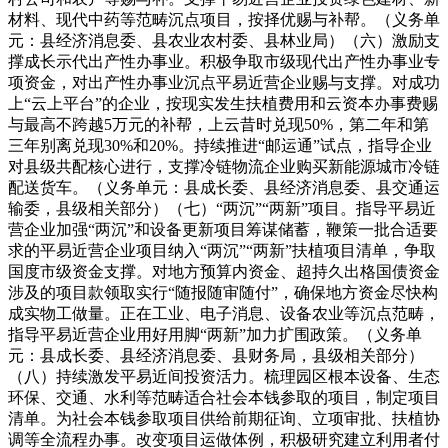
材料、现代中药等范畴沉点项目，按择优赐与补帮。（义务单
元：县经济消息委、县农业农村委、县林业局）（六）激励支
撑成长示代出产性办事业。积极争取市级现代出产性办事业专
项资金，对出产性办事业沉点平易近营企业赐与支撑。对成功
上“云上平台”的企业，按现实发生扶植费用和云资本办事费赐
与最高不跨越5万元的补帮，上云昔时兑现50%，第二年和第
三年别离兑现30%和20%。持续推进“邮运通”试点，指导企业
对县级共配核心进行，支撑冷链物流企业购买新能源城市冷链
配送货车。（义务单元：县成长委、县经济消息委、县交通运
输委，县级相关部分）（七）“两沉”“两新”项目。指导平易近
营企业加强“两沉”和设备更新项目筹谋储蓄，鞭策一批合适要
求的平易近营企业项目纳入“两沉”“两新”扶植项目清单，争取
国度市级资金支撑。对地方预算内资金、超持久出格国债资金
涉及的项目款领取实行“随报随审随付”，确保地方资金尽快构
成实物工做量。正在工业、电子消息、设备农业等沉点范畴，
指导平易近营企业用好用脚“两新”加力扩围政策。（义务单
元：县成长委、县经济消息委、县财务局，县级相关部分）
（八）持续激发平易近间投资活力。梳理园区根本设备、生态
环保、交通、水利等范畴适合社会本钱参取的项目，制定项目
清单。为社会本钱参取项目供给前期征询、立项审批、扶植协
调等全流程办事。改变项目运做体例，积极研究建立利用者付