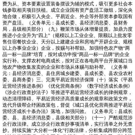
费为从、资本要素设置装备摆设为辅的模式，吸引更多社会本
钱参取相关项目扶植。成立企业国有资产盘活工做组，深化央
地合做，积极引入央企、平易近企、外企等外部资本参取国有
资产盘活。（义务单元：县成长委、县经济消息委、县财务
局，县级相关部分）（九）鞭策市场从体增量提质。加鼎力度
推进小企业升为“四上”（规模以上工业企业、限额以上批发零
售住宿餐饮企业、天分以上建建企业和房地产开辟企业、规模
以上办事业企业）企业，按赐与补帮励。加强特色农产物“两
品一标一品牌”培育，按对成功申报“两品一标一品牌”的企业
实行补。支撑农村电商成长，按对正在各电商平台开展城口当
地农产物收集发卖的企业和市场从体赐与励补帮。（义务单
元：县经济消息委、县住房城乡建委、县成长委、县农业农村
委、县商务委）三、完美平易近营经济保障（十）落实《平易
近营经济推进条例》《优化营商条例》《数字经济成长条例》
《涉企行政查抄法子》等推进平易近营经济成长的律例规章，
动态清理障碍、平易近营经济高质量成长的规章和政策文件，
迭代升级帮企纾困政策包，督促《城口县优化营商推进平易近
营经济成长十条办法》落地，加强问效。（义务单元：县成长
委、县、县经济消息委，县级相关部分）（十一）严酷规范涉
企行政法律。成立涉企行政查抄事项清单，实行清单之外无查
抄。持续实施“大分析一体化”行政法律，分析集成跨部分跨范