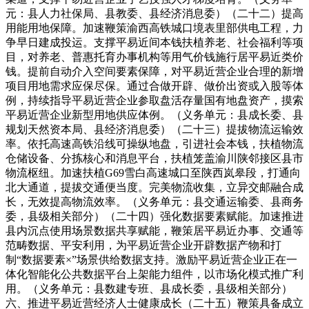
元：县人力社保局、县教委、县经济消息委）（二十二）提高
用能用地保障。加速鞭策渝西高铁城口境表里部供电工程，力
争早日建成投运。支撑平易近间本钱扶植养老、社会福利等项
目，对养老、普惠托育办事机构等用气价钱施行居平易近类价
钱。提前自动介入空间要素保障，对平易近营企业合理的新增
项目用地需求应保尽保。通过合做开辟、做价出资或入股等体
例，持续指导平易近营企业参取盘活存量国有地盘资产，摸索
平易近营企业新型用地供应体例。（义务单元：县成长委、县
规划天然资本局、县经济消息委）（二十三）提拔物流运输效
率。依托高速高铁沿线可操纵地盘，引进社会本钱，扶植物流
仓储设备、分拣核心和消息平台，扶植笼盖渝川陕邻接区县市
物流枢纽。加速扶植G69雪白高速城口至陕西岚皋段，打通向
北大通道，提拔交通便当度。完美物流收集，立异交邮融合成
长，无效提高物流效率。（义务单元：县交通运输委、县商务
委，县级相关部分）（二十四）强化数据要素赋能。加速推进
县内沉点使用场景数据共享赋能，鞭策居平易近办事、交通等
范畴数据、平安利用，为平易近营企业开辟数据产物和打
制“数据要素×”场景供给数据支持。激励平易近营企业正在一
体化智能化公共数据平台上架能力组件，以市场化模式推广利
用。（义务单元：县数建专班、县成长委，县级相关部分）
六、推进平易近营经济人士健康成长（二十五）鞭策具备成立