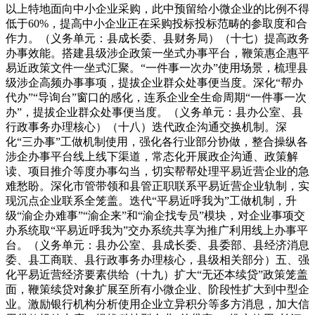
以上特地面向中小企业采购，此中预留给小微企业的比例不得
低于60%，提高中小企业正在采购投标投标范畴的参取度和合
作力。（义务单元：县成长委、县财务局）（十七）提高政务
办事效能。搭建县级涉企政策一坐式办事平台，鞭策惠企惠平
易近政策文件一坐式汇聚。“一件事一次办”使用场景，梳理县
级涉企高频办事事项，提拔企业群众处事便当度。深化“帮办
代办”“导询台”窗口的感化，连系企业全生命周期“一件事一次
办”，提拔企业群众处事便当度。（义务单元：县办公室、县
行政事务办理核心）（十八）迭代政企沟通交换机制。深
化“三办事”工做机制使用，强化各行业部分协做，整合操纵各
涉企办事平台线上线下渠道，常态化开展政企沟通、政策解
读、项目推介等度办事勾当，切实帮帮处理平易近营企业的急
难愁盼。深化市管带领和县管正职联系平易近营企业轨制，实
现沉点企业联系全笼盖。迭代“平易近呼我为”工做机制，升
级“渝企办难事”“渝企来”和“渝企找专员”模块，对企业事项交
办系统取“平易近呼我为”交办系统共享为推广利用线上办事平
台。（义务单元：县办公室、县成长委、县委部、县经济消息
委、县工商联、县行政事务办理核心，县级相关部分）五、强
化平易近营经济要素供给（十九）扩大“无还本续贷”政策笼盖
面，鞭策续贷对象扩展至所有小微企业、阶段性扩大到中型企
业。激励银行机构分析使用企业立异积分等多方消息，加大信