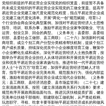
党组织前提的平易近营企业实现党的组织笼盖，前提暂不具备
尚未成立党组织的平易近营企业实现党的工做全笼盖。提高平
易近营企业党建工做尺度化规范化程度，指点平易近营企业成
立党建工做尺度化清单。开展“两化一创”规范赋能，培育1-2
个行业协会商会深化典型案例。加强对平易近营经济人士思惟
指导、培训、联系办事，激励平易近营企业家争国敬业、守法
运营、创业立异、回会的典型。（义务单元：县委部、县委组
织部、县委社会工做部、县工商联）（二十六）加强新时代城
商培育。成立个别工商户分型分类精准帮扶机制，提拔个别工
商户成长质量。持续深化优良中小企业梯度培育工做，鞭策中
小企业孵化生成和成长。深化平易近营经济人士抱负教育，按
期举办平易近营企业担任人从体培训班和开展优良平易近营企
业和优良平易近营企业家表扬勾当。推进年轻一代平易近营经
济人士“十百万万”培育工程，加强平易近营经济范畴人才培
育。指导平易近营企业完美布局、规范股东行为、强化内部监
视，激励有前提的平易近营企业成立现代企业轨制。（义务单
元：县工商联、县经济消息委、县市场监管局）（二十七）建
立亲清政商关系。按照《建立亲清政商关系行为清单》要求，
规范有序开展政商面临面勾当。推进沉庆扶植提质扩面，健全
完美单位扶植干部领衔、联建联创工做机制，从严查处权柄、
玩忽职守、寻租、吃拿卡要等影响平易近营经济成长的和做风