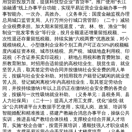
用贷款投放力度，提拔科技型企业“首贷率”。推广使用“长江
渝融通”线上办事平台功能，实现平易近营企业金融办事一件
事智能办、一次办、高效办。（义务单元：国度金融监视办理
总局城口监管支局、人行万州分行城口营管部）（二十）减轻
企业税费承担。加大期末留抵退度，“农、林、牧、渔业”“制
制业”“批发零售业”等行业，按月全额退还增量留抵税额、一
次性退还存量留抵税额。持续实施“六税两费”优惠政策，对小
规模纳税人、小型微利企业和个别工商户可正在50%的税额幅
度内减征资本税、城市扶植税、房产税、城镇地盘利用税、印
花税（不含证券买卖印花税）、耕地占用税和教育费附加、处
所教育附加。对招用合适前提的高校结业生、脱贫生齿、就业
坚苦人员，取其签定劳动合同并按缴纳社会安全费的用人单
元，按赐与社会安全补助。对招用我市户籍登记赋闲的就业坚
苦人员、登记赋闲离校5年内高校结业生，取其签定劳动合
同，并按持续缴纳1年以上且仍正在缴纳社会安全费的各类企
业，按赐与一次性吸纳就业补助。（义务单元：县税务局、县
人力社保局）（二十一）提高人才用工支撑。优化“渝悦·就
业”公共聘请平台大数据手艺使用，实现人岗、政策、培训等
智能婚配和精准推送，搭建产教融合消息办事平台，操纵公共
实训，推进县域产教结合体扶植，支撑校企结合开展人才培
育。实施“校企合做”，按需开展培训，通顺技强人才职业成长
渠道，支撑平易近营企业手艺技强人才梯度培育。（义务单