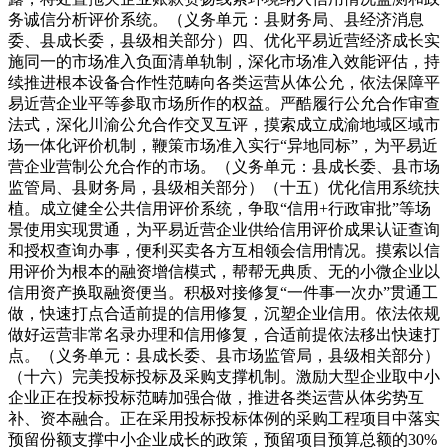
务诚信分析评价系统。（义务单元：县财务局、县经济消息
委、县成长委，县级相关部分）四、优化平易近营经济成长实
施同一的市场准入负面清单轨制，深化市场准入效能评估，持
续推进根本设备合作性范畴向各类运营从体公允，依法保障平
易近营企业平等参取市场所作的权益。严酷履行公允合作审查
法式，深化川渝公允合作交叉互评，摸索成立成渝地域区域市
场一体化评价机制，鞭策市场准入实行“异地同标”，为平易近
营企业营制公允合作的市场。（义务单元：县成长委、县市场
监管局、县财务局，县级相关部分）（十五）优化信用系统扶
植。成立健全公共信用评价系统，争取“信用+行政审批”等场
景使用实现贯通，为平易近营企业供给信用评价成果认证查询
和授权查询办事，便利买卖各方互相领会信用情况。摸索以信
用评价为根本的融资增信模式，帮帮无典质、无的小微企业以
信用资产换取融资便当。积极对接修复“一件事一次办”贯通工
做，快速打点合适前提的信用修复，沉塑企业信用。依法依规
做好运营非常名录办理和信用修复，合适前提依法移出快速打
点。（义务单元：县成长委、县市场监管局，县级相关部分）
（十六）完美投标投标及采购支撑机制。激励大型企业取中小
企业正在投标投标范畴加强合做，推进各类运营从体劣势互
补、资本融合。正在采用投标投标体例的采购工程项目中落实
预留份额支撑中小企业成长的政策，预留项目预算总额的30%