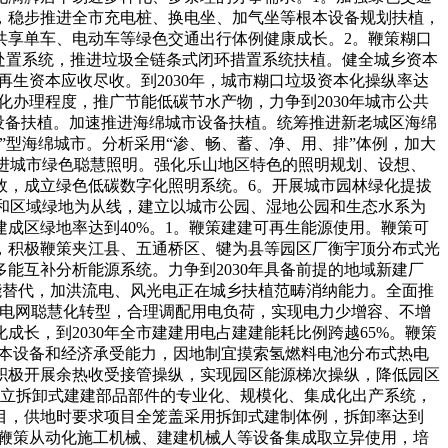
，稳步推进全市充电桩、换电坐、加气坐等根本设备规划扶植，
共享单车、电动车等绿色交通出行体例健康成长。2。鞭策糊口
处置系统，推进垃圾全链条式闭环措置系统扶植。健全城乡资本
再生资本应收尽收。到2030年，城市糊口垃圾资本化操纵率达
化办理程度，推广节能低碳节水产物，力争到2030年城市公共
设备扶植。加速推进海绵城市设备扶植。统筹推进新老城区海绵
型海绵城市。分析采用“渗、畅、蓄、净、用、排”体例，加大
。推进城市绿色聪慧照明。强化乐山地区特色的照明规划、设想、
效，成立绿色低碳数字化照明系统。6。开展城市园林绿化提拔
河和区域绿地为从线，建立以城市公园、湿地公园和生态水系为
建成区绿地率达到40%。1。鞭策建建可再生能源使用。鞭策可
，积极鞭策夹江县、五通桥区、犍为县等园区厂衡宇顶分布式光
能互补分析能源系统。力争到2030年具备前提的地域新建厂
能替代，加洪流电、风光电正在城乡扶植范畴消纳能力。全面推
进电网聪慧化转型，合理调配用电负荷，实现电力少增容、不增
长，到2030年全市建建用电占建建能耗比例跨越65%。鞭策
源根本设备和经济承受能力，因地制宜摸索氢燃料电池分布式热电
积极开展余热收受接管操纵，实现园区能源梯次操纵，降低园区
建立拆卸式建建部品部件的专业化、规模化、集成化出产系统，
目，供地时要求项目全笼盖采用拆卸式建制体例，拆卸率达到
艺，鞭策从动化施工机械、建建机械人等设备集成取立异使用，培