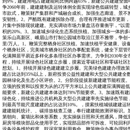
到9%，建建用电占建建能耗比例跨越65%，新建公共建建全面
争2060年前，建建建制及运转体例全面实现绿色低碳转型，
市款式，鞭策财产集群和产城融合成长。加强生态廊道、景不
安韧性。2。严酷既有建建拆除办理。合理有序推进城市更新
片集中拆除现状建建。充实调动市场力量盘活存量衡宇，“以
积的20%。3。加速城乡绿化生态系统扶植。加强城乡一体的
策乐山高新区、峨眉山市打制公园城市取沿江景不雅带，争创一
里/万人。1。鞭策完整栖身社区扶植。加速扶植平安健康、
个栖身社区，完美城市栖身社区的办事配套系统，健全下层管
化满脚居平易近多样化多条理社区办事需求。力争到2030年
程，持续开展绿色社区建立步履，摸索近零碳社区和零碳社区
想划。1。持续开展绿色建建建立步履。完美绿色建建办理政策
建占比达到35%以上，新府投资公益性建建和大型公共建建
园林绿化及生态小区评价。2。分阶段提拔新建建建节能程度
立项的投资和以投资为从的2万平方米以上公共建建应满脚超低
能要求，新建公共建建本体达到78%节能要求。3。加速既有
绿色化，持续推进公共机构及大型公共建建率先实施绿色节能，
到最高节能尺度建建的占比达到10%。，摸索扶植城镇建建
建建能耗统计、、碳排放核查工做，奉行建建能效测评标识。加
第朝向、窗墙比和体形系数，充实操纵日照和天然通风，降低室
厨房等模块部品化使用手艺，实现部品部件可拆改、可轮回利
设备设备维护程度，耽误室第利用寿命。鞭策物业办事办理转