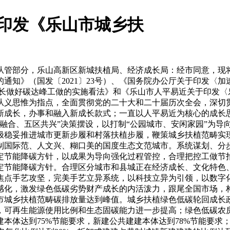
于印发《乐山市城乡扶
管部分，乐山高新区新城扶植局、经济成长局：经市同意，现将
知》（国发〔2021〕23号）、《国务院办公厅关于印发〈加速
长做好碳达峰工做的实施看法》和《乐山市人平易近关于印发〈乐
从义思惟为指点，全面贯彻党的二十大和二十届历次全会，深切
新成长，办事和融入新成长款式；一直以人平易近为核心的成长
融合、五区共兴”决策摆设，以打制“公园城市、安闲家园”为导
极稳妥推进城市更新步履和村落扶植步履，鞭策城乡扶植范畴实
制国际范、人文兴、糊口美的国度生态文范城市。系统谋划、分
定节能降碳方针，以成果为导向强化过程管控，合理把控工做节
定节能降碳方针。合理区分城市和县城正在经济成长、文化特色
焦点手艺攻坚，完美手艺立异系统，以科技立异为引领，以数字
感化，激发绿色低碳劣势财产成长的内活泼力，跟尾全国市场，
全市城乡扶植范畴碳排放量达到峰值。城乡扶植绿色低碳轮回成
，可再生能源使用比例和生态固碳能力进一步提高；绿色低碳农
建本体达到75%节能要求，新建公共建建本体达到78%节能要求