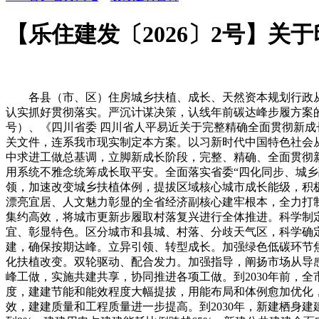
【乐住建发〔2026〕2号】关
各县（市、区）住房城乡扶植、成长、天然资本规划行政从
认实抓好贯彻落实。严沉计谋决策，认线年前碳达峰步履方案的通
号）、《四川省委 四川省人平易近关于完整精确全面贯彻新成
关文件，连系我市现实制定本方案。以习新时代中国特色社会
中求进工做总基调，立脚新成长阶段，完整、精确、全面贯彻
用系统不雅念统筹成长取平安。全面落实省委“四化同步、城乡
领，加速改变城乡扶植体例，提拔区域核心城市成长能级，积
漂亮宜居、人文魅力彰显的全省经济副核心建牢根本，全力打
集约高效，将城市更新步履取村落复兴进行全体推进。科学制
宜、彰显特色。区分城市和县城、村落、分歧天气区，科学确
建，确保按期达峰。立异引领、转型成长。加强绿色低碳环节
化扶植改变。双轮驱动、配合发力。加强指导，阐扬市场从导
峰工做，实施共建共享，协同推进各项工做。到2030年前，
度，建建节能和能效程度大幅提拔，用能布局和体例愈加优化
效，建建质量和工程质量进一步提高。到2030年，新建栖身建