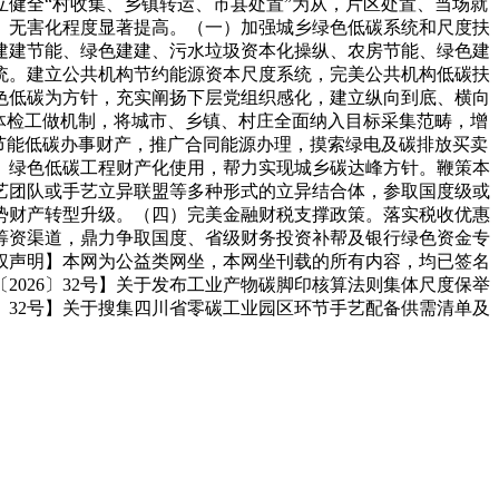
健全“村收集、乡镇转运、市县处置”为从，片区处置、当场就
、无害化程度显著提高。（一）加强城乡绿色低碳系统和尺度扶
建建节能、绿色建建、污水垃圾资本化操纵、农房节能、绿色建
统。建立公共机构节约能源资本尺度系统，完美公共机构低碳扶
色低碳为方针，充实阐扬下层党组织感化，建立纵向到底、横向
体检工做机制，将城市、乡镇、村庄全面纳入目标采集范畴，增
节能低碳办事财产，推广合同能源办理，摸索绿电及碳排放买卖
、绿色低碳工程财产化使用，帮力实现城乡碳达峰方针。鞭策本
艺团队或手艺立异联盟等多种形式的立异结合体，参取国度级或
势财产转型升级。（四）完美金融财税支撑政策。落实税收优惠
筹资渠道，鼎力争取国度、省级财务投资补帮及银行绿色资金专
权声明】本网为公益类网坐，本网坐刊载的所有内容，均已签名
026〕32号】关于发布工业产物碳脚印核算法则集体尺度保举
26〕32号】关于搜集四川省零碳工业园区环节手艺配备供需清单及