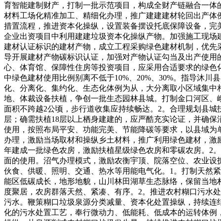
育智能建制财产，打制一批示范项目，构成全财产链融合一体
材料工场化精准加工、精细化办理，推广建建建材轮回出产体例，
措置流程，推进资本化操纵，设置装备摆设托底保障设备，完
企业出资项目中利用建建垃圾资本化操纵产物。加强施工现场建建
建材认证标识的建材产物，成立工程采购绿色建材机制，优先
导开展建材产物碳标识认证，加强对产物认证勾当及出产使用的
心、体育馆、保障性住房等投资项目，应采用合适要求的绿色
中绿色建材使用比例别离不低于10%、20%、30%。指导
化、分离化、集约化、生态化体例为从，大分离取小区域集中
地、体裁设备扶植，争创一批生态园林县城。打制金口河区、峨
面积不跨越2公顷，步行道收集应持续畅达。2。合理规划县城
层；确需扶植18层以上栖身建建的，应严酷充实论证，并确保
使用，按照布局平安、功能完美、节能降碳等要求，以县域为
办理，激励当场取材和操纵乡土材料，推广利用绿色建材，激励
年建成一批绿色农房，激励扶植星级绿色农房和零碳农房。2
面的使用。沼气办理模式，激励农衡宇顶、院落空位、农业设
伙食、供暖、照明、交通、热水等用能电气化。1。打制天然
能区低碳成长，地形地貌，山川林田湖草生态脉络，保留当地
度聚居，农房群落天然、紧凑、有序。2。推进农村糊口污水
污水。鞭策糊口垃圾泉源分类减量、资本化处置操纵，持续连
化的污水处置工艺，奉行微动力、低能耗、低成本的运转体例