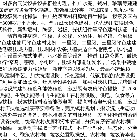
，对多台同类设备设备群控办理。推广水泥、钢材、玻璃等建建
。鞭策建建垃圾资本化操纵。加强泉源分类、控源减量，规范运输
建垃圾资本化操纵，推广烧毁面材料原地再生操纵，摸索及国有
300吨/万平方米。4。鼎力成长绿色建材。优先选用获得绿色
式构件、新型墙材、陶瓷、岩板、光伏组件等绿色建材认证，指
准），我市新建病院、学校、办公楼、分析体、展览馆、会展核
绿色建建使用绿色建材比例，一星级、二星级、三星级绿色建建
绿色低碳县城扶植。县城根本设备扶植要适合当地特点，以小型
宜设置分布式能源、污水处置等设备，推进“口袋公园”、微绿
行“窄马、密网、小街区”，县城内部道红线米，广场集中硬地
消防救援能力相婚配，新建室第以6层为从，最高不跨越18
想取建制手艺。加大抗震设防、绿色建制、低碳用能的农房设想
广利用高能效照明、灶具等设备设备。加强村落扶植工匠培训和
碳设想建制程度和能效程度。激励既有农房绿色提拔，到2030
气热能、生物质能等可再生能源正在村落供暖、供电、伙食等方
点扶植，摸索扶植村落智能微电网。提高村落电气化程度，激励
和村庄扶植选址要平安靠得住，完美镇村规划，指导沉点生态功
公共办事设备齐备、景不雅漂亮的村庄堆积，差同化推进村落适
理设备扶植，统筹农村改厕和污水管理，分类有序管理农村糊口
析操纵。因地制宜拔取手艺和模式，推广小型化、生态化、分离
发电。3。鞭策农村糊口垃圾处置取操纵。农村糊口垃圾资本化