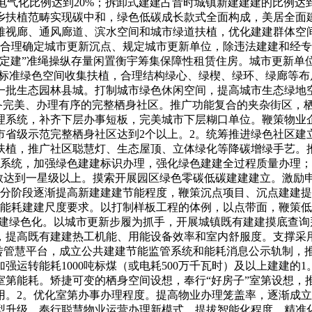
电气化比例达到20%；拆卸式建建占昔时城镇新建建建的比例达到
城乡扶植范畴实现碳中和，绿色低碳成长款式全面构成，美居全面建
雅视廊、通风廊道、滨水空间和城市绿道扶植，优化建建群体空
，合理确定城市更新沉点、规定城市更新单位，除违法建建和经
需定建”准绳操纵存量闲置衡宇筹集保障性租赁住房。城市更新单
多标准绿色空间收集扶植，合理结构绿心、绿楔、绿环、绿廊等
批生态园林县城。打制城市绿色休闲空间，提高城市生态绿地空间
设备完美、办理有序的完整栖身社区。推广功能复合的夹杂街区，
理系统，补齐下层办事短板，完美城市下层糊口单位。鞭策物业
全市省级示范完整栖身社区达到2个以上。2。统筹推进绿色社区
扶植，推广社区聪慧灯、生态屋顶、立体绿化等降碳增绿手艺。
系统，加强绿色建建标识办理，强化绿色建建全过程质量办理；城
全数达到一星级以上。摸索开展园区绿色零碳低碳建建建立。激励
。分阶段逐渐提高新建建建节能程度，鞭策沉点项目、沉点建建
能耗建建尺度要求。以打制样板工程的体例，以点带面，鞭策低碳
建建绿色化。以城市更新步履为抓手，开展城镇既有建建摸底查
提高既有建建热工机能、用能设备效率和室内舒服度。支撑采用
运转管慧平台，成立公共建建节能监管系统和能耗消息公示轨制，
强运转能耗1000吨标煤（或电耗500万千瓦时）及以上建建的
第能耗。矫捷可变的栖身空间设想，奉行“好房子”室第设想，推
用。2。优化室第办事办理程度。提高物业办理笼盖率，逐渐成
型升级，奉行聪慧物业运营办理新模式，提拔智能化程度，精准