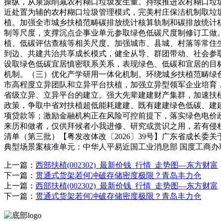
操纵，从泉源削减农村糊口垃圾发生量。持续推进农村糊口垃
近处置为辅的农村糊口垃圾管理模式，完美村庄保洁机制取垃
植。加强全市城乡扶植范畴碳排放统计核算轨制和碳排放统计
制等尺度，支撑沉点企事业单元参取绿色低碳尺度制修订工做
植、低碳评估查核等相关尺度。加强城市、县城、村落等常住
到边、共建共治共享成长模式，健全从导、群团带动、社会参
设取绿色低碳宜居慎密联系关系，表现绿色、低碳和宜居的目
机制。（三）优化产学研用一体化机制。环绕城乡扶植范畴绿
市高程度立异团队和立异平台扶植，加强立异型领军企业培育
省级立异、立异平台的建立。强大先辈建建财产集群，加速扶
政策，争取中省对扶植超低能耗建建、既有建建绿色低碳、建
项贷款等；激励金融机构正在风险可控前提下，落实绿色电价
来历和做者，仅供拜候者小我进修、研究或赏识之用，若有侵权
清单（第三批）【粤发改体改〔2026〕39号】广东省成长委关
典型场景案核准单元：中华人平易近国工业消息部 国度工商办理
上一篇：
西部扶植(002302)_最新价钱_行情_走势图—东方财富
下一篇：
贯通式货架若何冲破存储密度极限？青岛丰力仓
上一篇：
西部扶植(002302)_最新价钱_行情_走势图—东方财富
下一篇：
贯通式货架若何冲破存储密度极限？青岛丰力仓