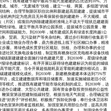
50%；既有建建节能中最高节能尺度建建的占比达到10%。力
成。城市、“无废城市”扶植，建立“一核、两翼、多组团”的城
间结构，合理节制新区职住比例和新建超高层建建，提拔城市平
专业机构判定为危房且无补葺保留价值的建建外，不大规模、成
位（片区）或项目内拆除建建面积准绳上不该大于现状总建建面
布局性绿地。建立平衡共享的公园系统，提拔城市公园质量，鞭
和固碳能力。到2030年，城市建成区具有绿道长度跨越1公
栖身、贸易、无污染财产等夹杂结构。通过步行和骑行收集若干
企业成立物业办理办事，鼎力推进线上线下社区糊口办事，精准
建立步履。将绿色成长贯穿社区规划、扶植、办理和办事的全过
推进社区充换电设备扶植，制定既有栖身社区充电根本设备扶植
镇新建建建全面施行绿色建建尺度，到2030年，星级绿色建
申报绿色建建标识，有序开展以获得绿色建建标识为前提的城镇
提高节能尺度。当令开展超低能耗及近零能耗建建扶植试点，新
建建规模化成长。到2030年，新建栖身建建本体达到75%节
询拜访，成立建建数据库和项目储蓄库。加速实施城镇老旧小区
等模式，推进既有建建节能市场化机制的成立。到2030年，达
推进办公建建、大型公共建建、国有资金参取投资扶植的公益性
1。鞭策室第设想建制低碳转型。根据当地天气前提，合理确定室
进“好房子”评价机制。积极推广拆卸化拆修，奉行全体卫浴和
立绿色室第利用者监视机制。加强室第共用部位办理，提高共用
化满脚居平易近多样化、多条理的办事需求。1。加强绿色交通