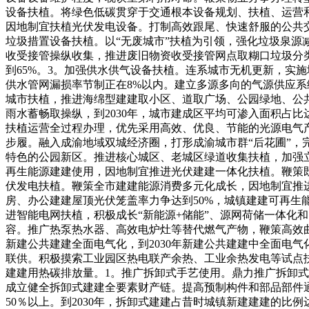
设备扶植。将绿色低碳贯穿于交通根本设备规划、扶植、运营
因地制宜扶植光伏发电设备。打制高效跟尾、快速舒服的公共
垃圾措置设备扶植。以“无废城市”扶植为引领，强化垃圾泉
收受接管操纵收集，推进废旧物资收受接管网点取糊口垃圾分类收
到65%。3。加强供水供气设备扶植。连系城市无机更新，实
供水管网漏损率节制正在8%以内。建立多源多向的气源供应
城市扶植，推进海绵型建建取小区、道取广场、公园绿地、公共
雨水蓄畅取操纵，到2030年，城市建成区平均可渗入面积占比
扶植运营全过程办理，优先采用高效、优良、节能的光源电气
步履。融入成渝地域双城经济圈，打形成渝城市群“后花圃”，
特色的公园新区。推进核心城区、老城区绿道收集扶植，加强立
再生能源建建使用，因地制宜推进光伏建建一体化扶植。鞭策
伏发电扶植。鞭策全市建建能源消费多元化成长，因地制宜推进
房、办公建建屋顶光伏笼盖率力争达到50%，城镇建建可再生
进智能电网扶植，积极成长“新能源+储能”、源网荷储一体化
容。推广热泵热水器、高效电炉灶等替代燃气产物，鞭策高效曲
新建公共建建全面电气化，到2030年新建公共建建中全面电
联供。积极摸索工业园区热电联产余热、工业余热发电等试点
建建用热碳排放量。1。推广拆卸式手艺使用。鼎力推广拆卸
成立健全拆卸式建建全要素财产链。提高预制构件和部品部件
50％以上。到2030年，拆卸式建建占昔时城镇新建建建的比