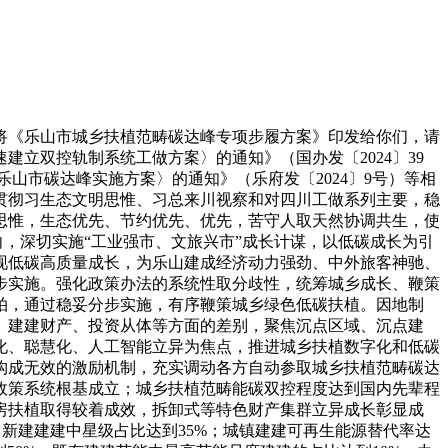
《乐山市城乡扶植范畴碳达峰专项步履方案》印发给你们，请
建立双控轨制系统工做方案〉的通知》（国办发〔2024〕39
山市碳达峰实施方案〉的通知》（乐府发〔2024〕9号）等相
贯彻习生态文明思惟、习总来川视察和对四川工做系列主要，稳
思惟，生态优先、节约优先、优先，苦守人取天然协调共生，使
向，深切实施“工业强市、文旅兴市”成长计谋，以低碳成长为引
现低碳高质量成长，为乐山建成经济动力强劲、中外旅客神驰、
步实施。强化政策办法的系统性取分歧性，统筹城乡成长、鞭策
拍，通过稳妥分步实施，有序鞭策城乡绿色低碳扶植。因地制
、建建财产、投资从体等方面的差别，聚焦沉点区域、沉点建
化、聪慧化、人工智能立异为焦点，推进城乡扶植数字化和低碳
构成无效的激励机制，充实调动各方自动参取城乡扶植范畴碳达
长政策系统根基成立；城乡扶植范畴能碳双控程度达到国内先辈程
房扶植取得较着成效，拆卸式等特色财产集群立异成长彰显成
；新建建建中星级占比达到35%；城镇建建可再生能源替代率达