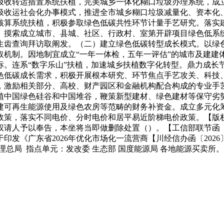
圾收转运措置系统扶植，完美城乡一体化糊口垃圾办理系统，成立
圾收运社会化办事模式，推进全市城乡糊口垃圾减量化、资本化
核算系统扶植，积极参取绿色低碳共性环节计量手艺研究。落实
。摸索成立城市、县城、社区、行政村、室第开辟项目绿色低系
生齿查询拜访取阐发。（二）建立绿色低碳转型成长模式。以绿
取机制。因地制宜成立“一年一体检，五年一评估”的城市及建建
标。连系“数字乐山”扶植，加速城乡扶植数字化转型。鼎力成长
色低碳成长需求，积极开展根本研究、环节焦点手艺攻关、科技
，激励相关部分、高校、财产园区和金融机构配合构成的专业手
植中国绿色硅谷和中国堆谷，鞭策新型建材、绿色建材等保守劣
建可再生能源使用及绿色农房等范畴的财务补资金。成立多元化
政策，落实不同电价、分时电价和居平易近阶梯电价政策。【版
请人予以奉告，本坐将当即做删除处置（）。【工信部联节函〔2
于印发《广东省2026年优化市场化一流营商【川经信办函〔20
总局 指点单元：发改委 生态部 国度能源局 各地能源买卖所。