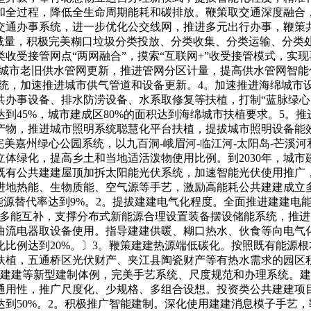
和全过程，降低全生命周期能耗和碳排放。鞭策取交通深度融合
交通办事系统，进一步优化公交线网，推进多元出行办事，鞭策
源减量，积极完美糊口垃圾分类投放、分类收集、分类运输、分类
受接管网点“两网融合”，摸索“互联网+”收受接管模式，实现
施城市老旧供水管网更新，推进管网分区计量，提高供水管网智能
系统，加速推进城市供气管道和设备更新。4。加速推进海绵城市
办事设备、排水防涝设备、水系取修复等扶植，打制“蓝脉绿心”
达到45%，城市建成区80%的面积达到海绵城市扶植要求。5
产物，推进城市照明系统聪慧化平台扶植，提拔城市照明设备能
完美嘉州绿心公园系统，以九百洞-峨眉河-临江河-太阳岛-芒溪
体绿化，提高乡土和当地适活泼物使用比例。到2030年，城市
既有公共建建屋顶加拆太阳能光伏系统，加速智能光伏使用推广
地热能、生物质能、空气源等手艺，激励高能耗公共建建成立多
能源替代率达到9%。2。提拔建建电气化程度。全面推进建建电
和多能互补，支撑分布式新能源合理设置装备摆设储能系统，推
流电器取设备使用。指导建建供暖、糊口热水、伙食等向电气化成
气化比例达到20%。〕3。鞭策建建热源端低碳化。按照既有能
扶植，五通桥区光伏财产、夹江县陶瓷财产等有热水需求的园区
式建建等新型建制体例，完美手艺系统、尺度规范和办理系统。
通用性，推广尺度化、少规格、多组合设想。投资类公共建建项
例达到50%。2。积极推广智能建制。深化使用建建消息模子手