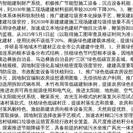
的智能建制财产系统。积极推广节能型施工设备，沉点设备耗能
到2030年施工现场建建材料损耗率较2020年下降20%。3
美体系体例和轨制扶植；推广建建垃圾资本化操纵手艺，鞭策建
垃圾管控，到2030年新建建建施工现场建建垃圾排放量不高于
采用绿色建材。加速成立本地绿色建材产物目次清单，鞭策拆卸
监视。从2025年5月1日起（以取得施工图审查及格证时间为
化建材，使用比例不该低于20%。阐扬绿色建建载体感化，提拔
沐川县、井研县等地域木竹建材正在全市公共建建中使用。1。开展
相连系的根本设备分布式结构，扶植绿色节约型根本设备，因地制
边彝族自治县、马边彝族自治县的“三区”绿色低碳宜居县城。奉
扶植规模。因地制宜强化县城扶植密度取强度管控。建建高度要取
消防应急、市政配套设备等扶植到位。1。推广绿色低碳农房设
单元，因地制宜编制农房设想通用图集，无偿供给农户利用。推
选用拆卸式钢布局、木竹布局等低碳建制体例，提拔农房绿色低
。推进农房可再生能源使用和电气化。推进太阳能、地热能、空
拆太阳能光伏系统，鞭策茶光、农光互补模式的村落复兴示范试
紧凑村落款式。扶植绿色低碳村庄，提拔村落生态和质量。农房
村落风貌特色。激励新建农房向根本设备完美、天然前提优胜、
处置取操纵。因地制宜选择改厕手艺模式，加速农村糊口污水管
结村镇糊口垃圾收运措置系统行政村全笼盖。高尺度推进秸秆分
，摸索推进节能降碳手艺，具备前提的村镇污水坐推广风光一体