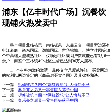
浦东【亿丰时代广场】沉餐饮
现铺火热发卖中
整个项目北临杨思，南临板泉，东靠云台，项目旁边还有
申江豪庭，尚东国际、瀚城国际、世华锦城、、博学佳园等18
个中高端大型成熟社区，仅杨思社区规划户数就能已有3万6千
余户，而整个三林镇4个社区生齿已达到36万人摆布。
1、本材料为邀约邀请，最终交付尺度或许诺；买卖两边
的权利以两边签定的《商品房买卖合同》及其弥补和谈。
上一篇：
拆修被坑？四个“网红设想”让人悔怨不已
下一篇：
奥乐齐之后又一零售巨头落子中国
上一篇：
拆修被坑？四个“网红设想”让人悔怨不已
下一篇：
奥乐齐之后又一零售巨头落子中国