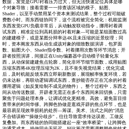
数据，发觉是GPU衬着压力过大，但无法快速定位具体是哪
个对象导致；接着需要一一排查该区域的模子、贴图、
Shader，以至手动禁用某个资本来测试结果，整个过程可能破
费数小时。而东西链协同下，这个流程被完全简化：机能监测
东西发觉GPU负载非常后，从动触发联动指令，挪用衬着调
试东西，精准定位到高耗损的衬着对象—可能是某组面数过高
的建建模子，或是某图分辩率达4K且未压缩的近景纹理；同
时，资本阐发东西从动生成该对象的细致数据演讲，包罗面
数、贴图大小、Shader指令数、衬着挪用次数等环节消息；开
辟者按照演讲，间接正在Unity编纂器中启动模子轻量化东
西，从动保留建建焦点轮廓，简化非环节细节面数，或用贴图
压缩东西将4K纹理压缩为2K，且不丧失视觉结果；优化完成
后，及时机能反馈东西立即刷新数据，展现帧率恢复环境，若
仍未达标，再联动逻辑调试东西，查抄能否存正在冗余的衬着
挪用逻辑（如反复绘制不成见的物件）。整个过程中，东西之
间从动传送数据、开辟者无需正在多个东西间来回切换，只需
聚焦于问题处理本身，让调试优化更精准、高效，避免盲目排
查带来的时间华侈。跨脚色协做是逛戏开辟的焦点环节，也是
最容易呈现效率损耗的处所—筹谋、美术、法式之间的“消息
不合错误称”“操做分歧步”，往往导致需求传达误差、工做反
复叠加。而东西链的协同能搭建起一座“效率桥梁”，让跨脚色
沟通零成本、操做同步无延迟。好比筹谋需要调整脚色的技术