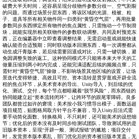
破费大半天时间，还容易呈现分歧物件参数分歧一、空气割裂
的问题。而通过场景分层东西，将该区域的光源、植被、粒
子、道具等所有相关物件同一归类到“黄昏空气层”，再用批量
参数同步东西绑定所有物件的焦点属性，只需拖动一个节制滑
块，就能实现所相关联物件的参数联动调整。共同及时预览东
西，正在编纂器中立即查看调整结果，无需启动逛戏就能快速
确认能否合适预期；同时联动版本回溯东西，每一次调整都从
动生成汗青版本，若后续需要回退或对比，只需一键切换，避
免因调整失致的返工。这种协同模式不只能将本来大半天的工
做量压缩到两小时内完成，还能完满适配后续的频频点窜，只
需针对“黄昏空气层”操做，不影响场景其他区域的设置，让场
景迭代变得矫捷、高效且可控。资本流转是贯穿逛戏开辟全流
程的焦点环节，从美术资本的导出、Unity导入，到后续的优
化、测试、交付，每个节点都暗藏着“脱节风险”，而东西链的
协同能建立起“资本流转闭环”，让跨环节的跟尾零障碍。良多
团队都曾过如许的窘境：美术按小我习惯导出模子，面数远超
项目规范，贴图格局取方针平台不兼容，导入Unity后法式需
要手动简化面数、转换格局，不只耗时，还可能美术的设想细
节；优化后的资本没有及时同步给测试团队，导致测试用的是
旧版本资本，呈现“开辟一般、测试报错”的尴尬；项目交付
时，发觉资本版本紊乱，部门优化后的资本被旧版本笼盖，无