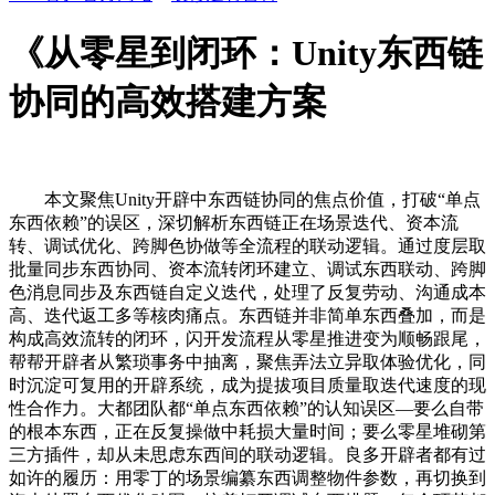
《从零星到闭环：Unity东西链
协同的高效搭建方案
本文聚焦Unity开辟中东西链协同的焦点价值，打破“单点
东西依赖”的误区，深切解析东西链正在场景迭代、资本流
转、调试优化、跨脚色协做等全流程的联动逻辑。通过度层取
批量同步东西协同、资本流转闭环建立、调试东西联动、跨脚
色消息同步及东西链自定义迭代，处理了反复劳动、沟通成本
高、迭代返工多等核肉痛点。东西链并非简单东西叠加，而是
构成高效流转的闭环，闪开发流程从零星推进变为顺畅跟尾，
帮帮开辟者从繁琐事务中抽离，聚焦弄法立异取体验优化，同
时沉淀可复用的开辟系统，成为提拔项目质量取迭代速度的现
性合作力。大都团队都“单点东西依赖”的认知误区—要么自带
的根本东西，正在反复操做中耗损大量时间；要么零星堆砌第
三方插件，却从未思虑东西间的联动逻辑。良多开辟者都有过
如许的履历：用零丁的场景编纂东西调整物件参数，再切换到