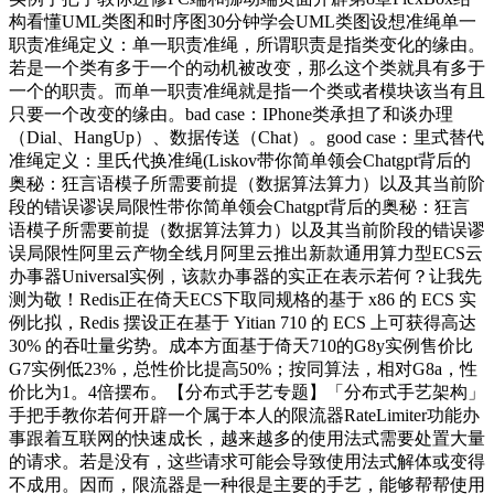
构看懂UML类图和时序图30分钟学会UML类图设想准绳单一
职责准绳定义：单一职责准绳，所谓职责是指类变化的缘由。
若是一个类有多于一个的动机被改变，那么这个类就具有多于
一个的职责。而单一职责准绳就是指一个类或者模块该当有且
只要一个改变的缘由。bad case：IPhone类承担了和谈办理
（Dial、HangUp）、数据传送（Chat）。good case：里式替代
准绳定义：里氏代换准绳(Liskov带你简单领会Chatgpt背后的
奥秘：狂言语模子所需要前提（数据算法算力）以及其当前阶
段的错误谬误局限性带你简单领会Chatgpt背后的奥秘：狂言
语模子所需要前提（数据算法算力）以及其当前阶段的错误谬
误局限性阿里云产物全线月阿里云推出新款通用算力型ECS云
办事器Universal实例，该款办事器的实正在表示若何？让我先
测为敬！Redis正在倚天ECS下取同规格的基于 x86 的 ECS 实
例比拟，Redis 摆设正在基于 Yitian 710 的 ECS 上可获得高达
30% 的吞吐量劣势。成本方面基于倚天710的G8y实例售价比
G7实例低23%，总性价比提高50%；按同算法，相对G8a，性
价比为1。4倍摆布。【分布式手艺专题】「分布式手艺架构」
手把手教你若何开辟一个属于本人的限流器RateLimiter功能办
事跟着互联网的快速成长，越来越多的使用法式需要处置大量
的请求。若是没有，这些请求可能会导致使用法式解体或变得
不成用。因而，限流器是一种很是主要的手艺，能够帮帮使用