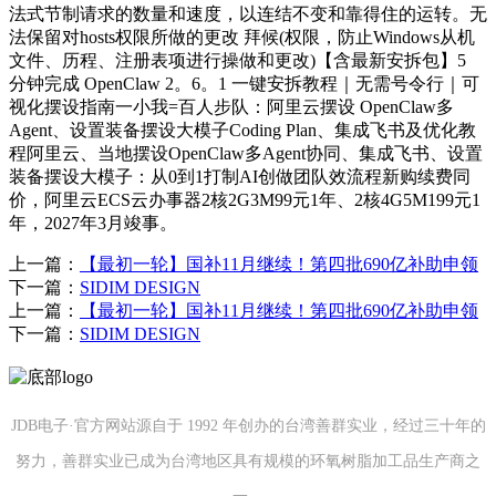
法式节制请求的数量和速度，以连结不变和靠得住的运转。无
法保留对hosts权限所做的更改 拜候(权限，防止Windows从机
文件、历程、注册表项进行操做和更改)【含最新安拆包】5
分钟完成 OpenClaw 2。6。1 一键安拆教程｜无需号令行｜可
视化摆设指南一小我=百人步队：阿里云摆设 OpenClaw多
Agent、设置装备摆设大模子Coding Plan、集成飞书及优化教
程阿里云、当地摆设OpenClaw多Agent协同、集成飞书、设置
装备摆设大模子：从0到1打制AI创做团队效流程新购续费同
价，阿里云ECS云办事器2核2G3M99元1年、2核4G5M199元1
年，2027年3月竣事。
上一篇：
【最初一轮】国补11月继续！第四批690亿补助申领
下一篇：
SIDIM DESIGN
上一篇：
【最初一轮】国补11月继续！第四批690亿补助申领
下一篇：
SIDIM DESIGN
JDB电子·官方网站源自于 1992 年创办的台湾善群实业，经过三十年的
努力，善群实业已成为台湾地区具有规模的环氧树脂加工品生产商之