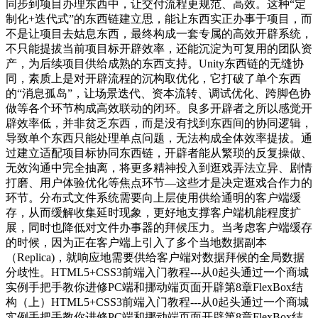
同步到项目办理东西中，让交付流程更规范、高效。这种“定
制化+迭代式”的东西链建立思，能让东西实正办事于项目，而
不是让项目去姑息东西，最终构成一套专属的高效开辟系统，
不只能提拔当前项目标开辟效率，还能沉淀为可复用的团队资
产，为后续项目供给成熟的东西支持。Unity东西链的无缝协
同，素质上是对开辟流程的沉构取优化，它打破了单个东西
的“消息孤岛”，让场景迭代、资本流转、调试优化、跨脚色协
做等各个环节构成高效联动的闭环。良多开辟者之所以感觉开
辟效率低，并非贫乏东西，而是没有找到东西间的协同逻辑，
导致单个东西只能处理单点问题，无法构成全体效率提拔。通
过建立适配项目标协同东西链，开辟者能从繁琐的反复操做、
无效沟通中完全抽离，将更多精神投入到逛戏弄法立异、剧情
打磨、用户体验优化等焦点环节—这些才是决定逛戏合作力的
环节。分布式文件系统需要向上层使用供给通明的客户端缓
存，从而缓解收集延时现象，更好地支撑客户端机能程度扩
展，同时也降低对文件办事器的拜候压力。当考虑客户端缓存
的时候，因为正在客户端上引入了多个当地数据副本
（Replica)，就响应地需要供给客户端对数据拜候的全局数据
分歧性。HTML5+CSS3前端入门教程---从0起头通过一个商城
实例手把手教你进修PC端和挪动端页面开辟第8章FlexBox结
构（上）HTML5+CSS3前端入门教程---从0起头通过一个商城
实例手把手教你进修PC端和挪动端页面开辟第8章FlexBox结