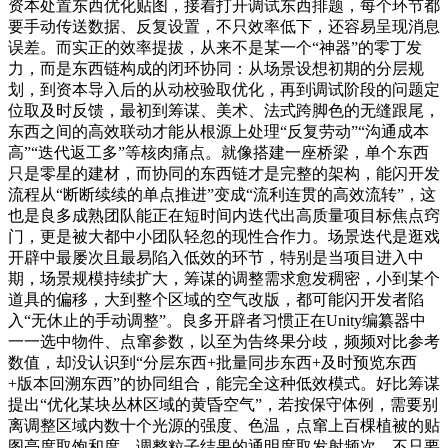
资本处置东西优化贴图，接着打开调试东西排题，每个环节都
要手动传送数据、反复设置，不只效率低下，还容易呈现消息
误差。而实正的效率提拔，从来不是某一个“神器”的零丁发
力，而是东西链构成的闭环协同：从场景设想初期的分层规
划，到资本导入后的从动校验取优化，再到调试阶段的问题定
位取及时反馈，最初到筹谋、美术、法式跨脚色的无缝跟尾，
东西之间的高效联动才能从根源上处理“反复劳动”“沟通成本
高”“迭代返工多”等核肉痛点。就像搭建一座桥梁，单个东西
只是零星的建材，而协同的东西链才是完整的架构，能闪开发
流程从“断断续续的单点推进”变成“流利连贯的高效流转”，这
也是良多成熟团队能正在短时间内迭代出高质量项目标焦点窍
门，更是被大都中小团队轻忽的现性合作力。场景迭代是逛戏
开辟中最屡次且最易陷入低效的环节，特别是当项目进入中
期，场景规模持续扩大，筹谋的调整需求愈发稠密，小到某个
道具的偏移，大到整个区域的空气改版，都可能闪开发者陷
入“无休止的手动调整”。良多开辟者习惯正在Unity编纂器中
一一选中物件、点窜参数，以至为告终果分歧，频频对比参考
数值，却没认识到“分层东西+批量同步东西+及时预览东西
+版本回溯东西”的协同组合，能完全这种低效模式。好比筹谋
提出“优化某块丛林区域的黄昏空气”，若按保守体例，需要别
离调整区域内数十个光源的强度、色温，点窜上百棵植被的贴
图亮度取饱和度，调整粒子结果的通明度取发射频次，不只要