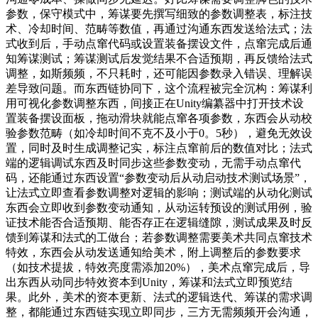
参数，保守模式中，筹谋要先撰写细致的参数调整表，标注技
术、冷却时间、范畴等数值，再通过沟通东西发送给法式；法
式收到后，手动点窜代码或设置装备摆设文件，点窜完成后通
知筹谋测试；筹谋测试后发觉结果不合适预期，再反馈给法式
调整，如斯频频，不只耗时，还可能因参数录入错误、理解误
差导致问题。而东西链协同下，这个流程被完全沉构：筹谋利
用可视化参数调整东西，间接正在Unity编纂器中打开技术设
置装备摆设面板，拖动滑块就能点窜各项参数，东西会从动校
验参数范畴（如冷却时间不克不及小于0。5秒），避免无效设
置，同时及时生成调整记实，标注点窜前后的数值对比；法式
端的逻辑调试东西及时同步这些参数变动，无需手动点窜代
码，还能通过东西设置“参数变动后从动启动技术测试场景”，
让法式立即查看参数调整对逻辑的影响；测试端的从动化测试
东西会立即收到参数变动通知，从动运转预设的测试用例，验
证技术能否合适预期、能否存正在逻辑缝隙，测试成果及时反
馈到筹谋和法式的工做台；若参数调整需要美术共同点窜技术
特效，东西会从动发送通知给美术，附上调整后的参数要求
（如技术提拔，特效亮度需添加20%），美术点窜完成后，导
出东西从动同步特效资本到Unity，筹谋和法式立即预览结
果。此外，美术的资本更新、法式的逻辑迭代、筹谋的需求调
整，都能通过东西链实现立即同步，三方无需频频开会沟通，