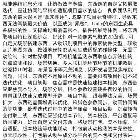
就能连结消息分歧，让协做效率翻倍。东西链的自定义拓展取
迭代，是让协同结果精准适配项目需求的焦点，良多团队利用
东西的最大误区是“拿来即用”，忽略了项目标奇特征，导致东
西无法阐扬最大价值，以至成为“累赘”。Unity的东西生态具
备极强的性，支撑通过编纂器脚本、插件拓展等体例，将东西
取项目特征深度绑定。好比针对一款像素气概的2D逛戏，可
自定义场景搭建东西，从动识别项目中的像素物件类型，联动
瓦片地图东西，按照地形轮廓从动生成适配的碰撞体，无需手
动绘制；针对世界项目，可将机能监测东西取焦点弄法挂钩，
沉点监测和役、场景切换、多人联机等环节环节的机能数据，
过滤掉UI衬着、布景音乐等无关消息，闪开发者更聚焦核能
问题。同时，东西链不是原封不动的，需要跟着项目推进不竭
迭代优化：项目初期，焦点需求是快速搭建根本框架，东西链
应聚焦资本导入、场景分层、根本参数设置装备摆设的协同，
帮帮团队快速完成原型开辟；项目中期，跟着弄法完美、场景
扩大，东西链需新增调试优化、跨脚色参数同步、动画协同编
纂等功能，处理迭代过程中的效率痛点；项目后期，沉点转向
交付取上线，东西链应强化版本节制、资本校验、平台适配等
协同能力，好比自定义交付东西，将场景打包、资本压缩、平
台适配、版本校验等功能联动，打包前从动检测资本完整性、
版天职歧性，打包后从动生成分歧平台的资本包和交付演讲，