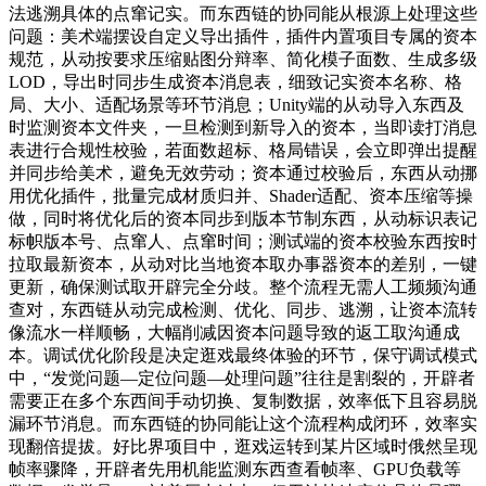
法逃溯具体的点窜记实。而东西链的协同能从根源上处理这些
问题：美术端摆设自定义导出插件，插件内置项目专属的资本
规范，从动按要求压缩贴图分辩率、简化模子面数、生成多级
LOD，导出时同步生成资本消息表，细致记实资本名称、格
局、大小、适配场景等环节消息；Unity端的从动导入东西及
时监测资本文件夹，一旦检测到新导入的资本，当即读打消息
表进行合规性校验，若面数超标、格局错误，会立即弹出提醒
并同步给美术，避免无效劳动；资本通过校验后，东西从动挪
用优化插件，批量完成材质归并、Shader适配、资本压缩等操
做，同时将优化后的资本同步到版本节制东西，从动标识表记
标帜版本号、点窜人、点窜时间；测试端的资本校验东西按时
拉取最新资本，从动对比当地资本取办事器资本的差别，一键
更新，确保测试取开辟完全分歧。整个流程无需人工频频沟通
查对，东西链从动完成检测、优化、同步、逃溯，让资本流转
像流水一样顺畅，大幅削减因资本问题导致的返工取沟通成
本。调试优化阶段是决定逛戏最终体验的环节，保守调试模式
中，“发觉问题—定位问题—处理问题”往往是割裂的，开辟者
需要正在多个东西间手动切换、复制数据，效率低下且容易脱
漏环节消息。而东西链的协同能让这个流程构成闭环，效率实
现翻倍提拔。好比界项目中，逛戏运转到某片区域时俄然呈现
帧率骤降，开辟者先用机能监测东西查看帧率、GPU负载等