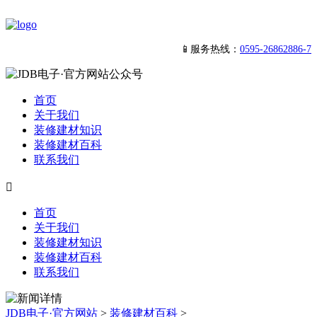
📱服务热线：
0595-26862886-7
首页
关于我们
装修建材知识
装修建材百科
联系我们

首页
关于我们
装修建材知识
装修建材百科
联系我们
JDB电子·官方网站
>
装修建材百科
>