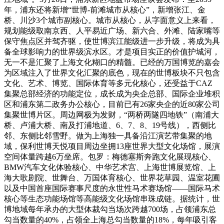
年，浦东还将新增“世博-前滩城市从核心”，新增张江、金
桥、川沙3个城市副核心。城市从核心，从字面意义上来看，
规划能级取南京西、人平易近广场、新六合、外滩、陆家嘴等
保守焦点区并驾齐驱，使世博滨江能级进一步升级，将成为具
备全球影响力的世界级滨水区。才是项目实正的价值护城河，
无一不是汇聚了上海文化糊口的精髓。已经的万国博览的嘉会
为区域注入了世界文化汇聚的底色，现在的世博板块不只包含
文化、艺术、博览、国际体育等多元化核心，还受益于CAZ
集聚总部经济的功能定位，成长成为央企总部、国际企业堆积
区和浦东第二政务办公核心，目前已有26家央企的近80家公司
集聚世博片区。周边网极为发财，“两桥两隧四地铁”（南浦大
桥、卢浦大桥、南及打浦地道、6、7、8、19号线），西侧比
邻、东侧比邻雪野。做为上海独一具备沿江演艺带集聚的地
域，保利世博天悦项目周边坐拥13座世界大型文化场馆，展演
空间体量跨越6万坐席。包罗：梅德塞斯奔跑文化展现核心、
BMW汽车文化体验核心、中华艺术宫、上海世博展览馆、上
海大歌剧院、世舞台、万国体育核心、世界花草园、温室花圃
以及中国首座国际赛事尺度的永世性马术赛场馆——国际马术
核心等生态功能场馆等高能级文化场馆串珠成链。据统计，世
博地域每年承办的大型体裁勾当场次跨越700场，占领浦东总
勾当数量的40%，占领全上海总勾当数量的18%，每年吸引客