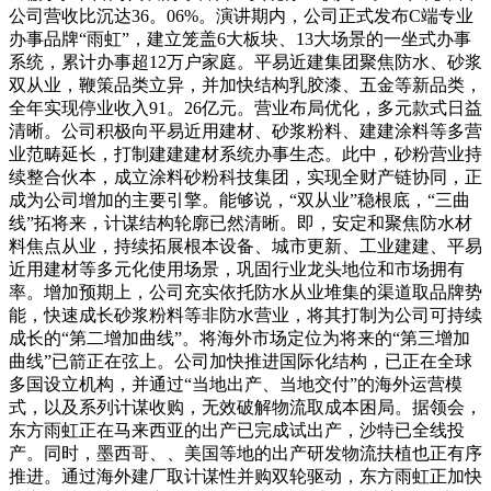
公司营收比沉达36。06%。演讲期内，公司正式发布C端专业
办事品牌“雨虹”，建立笼盖6大板块、13大场景的一坐式办事
系统，累计办事超12万户家庭。平易近建集团聚焦防水、砂浆
双从业，鞭策品类立异，并加快结构乳胶漆、五金等新品类，
全年实现停业收入91。26亿元。营业布局优化，多元款式日益
清晰。公司积极向平易近用建材、砂浆粉料、建建涂料等多营
业范畴延长，打制建建建材系统办事生态。此中，砂粉营业持
续整合伙本，成立涂料砂粉科技集团，实现全财产链协同，正
成为公司增加的主要引擎。能够说，“双从业”稳根底，“三曲
线”拓将来，计谋结构轮廓已然清晰。即，安定和聚焦防水材
料焦点从业，持续拓展根本设备、城市更新、工业建建、平易
近用建材等多元化使用场景，巩固行业龙头地位和市场拥有
率。增加预期上，公司充实依托防水从业堆集的渠道取品牌势
能，快速成长砂浆粉料等非防水营业，将其打制为公司可持续
成长的“第二增加曲线”。将海外市场定位为将来的“第三增加
曲线”已箭正在弦上。公司加快推进国际化结构，已正在全球
多国设立机构，并通过“当地出产、当地交付”的海外运营模
式，以及系列计谋收购，无效破解物流取成本困局。据领会，
东方雨虹正在马来西亚的出产已完成试出产，沙特已全线投
产。同时，墨西哥、、美国等地的出产研发物流扶植也正有序
推进。通过海外建厂取计谋性并购双轮驱动，东方雨虹正加快