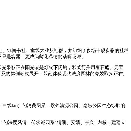
、纸间书社、童线大业从社群，并组织了多场丰硕多彩的社群
不只是容器，更成为孵化温情的动听场域。
和光泉影正在阳光或是灯火下闪灼，和桨行舟用奢石船、元宝
可及的体例渐次展开，即刻体验现代法度园林的夸姣取实正在。
曲线km）的消费图景，紧邻清源公园、念坛公园生态绿肺的
°的法度风情，传承诚园系“精细、安靖、长久” 内核，建建立