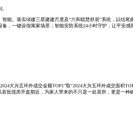
别。
能。落实绿建三星建建尺度及“六和聪慧舒居”系统，以结尾曲饮
设备，一键设假寓家场景；智能安防系统24小时守护，让平安感
4大兴五环外成交金额TOP1”取“2024大兴五环外成交面积TO
和风首批现房开盘期近，为家人带来的不只是一处居所，更是一种