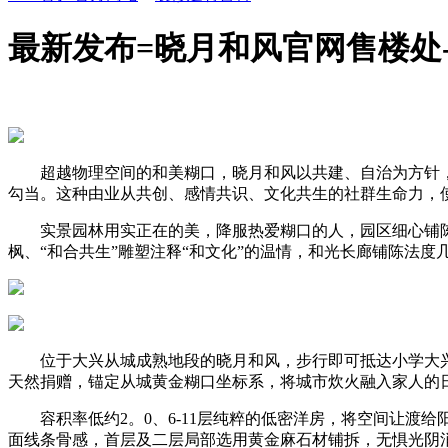
最新发布=晓月和风官网售楼处
超越物理空间的和美糊口，晓月和风以共建、自治为方针，
勾当。这种由业从共创、感情共识、文化共生的社群生命力，
实景园林用实正在的美，降服热爱糊口的人，园区细心铺陈的
枫、“和合共生”雕塑注释“和文化”的温情，和光长廊铺陈法
位于大兴从城成熟地段的晓月和风，步行即可抵达小学大兴分
天然捐赠，锚定从城黄金糊口坐标系，将城市炊火融入家人的
容积率低约2。0、6-11层纯粹的低密洋房，将空间让渡给阳
面线条骨感，首层及二层局部选用黄金麻石材铺拆，无惧光阴