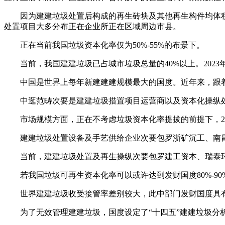
因为建建垃圾处置后构成的再生砖块及其他再生构件均体积
处置项目大多分布正在企业所正在区域周边市县。
正在当前我国垃圾资本化率仅为50%-55%的布景下。
当前，我国建建垃圾已占城市垃圾总量的40%以上。2023年
中国是世界上每年新建建建规模最大的国度。近年来，跟着
中逛范畴次要是建建垃圾措置项目运营商以及资本化操纵处
市场规模方面，正在不考虑垃圾资本化率提拔的前提下，2021-
建建垃圾处置设备及手艺供给企业次要包罗浙矿沉工、南昌
当前，建建垃圾处置及再生操纵次要包罗建工资本、瑞泰环
若我国垃圾可再生资本化率可以或许达到发财国度80%-90%
世界建建垃圾收受接管率差别较大，此中部门发财国度具有较
为了无效管理建建垃圾，国度设定了“十四五”建建垃圾分