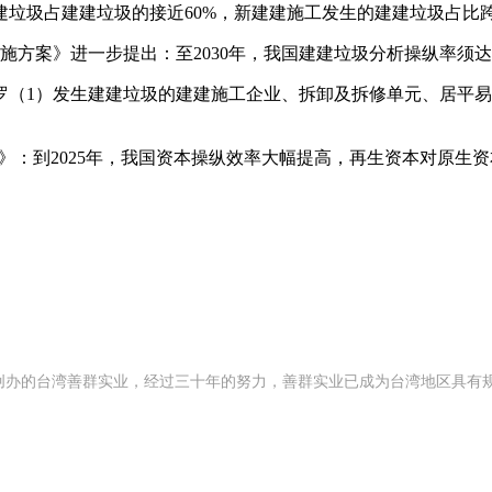
圾占建建垃圾的接近60%，新建建施工发生的建建垃圾占比跨越
方案》进一步提出：至2030年，我国建建垃圾分析操纵率须达
1）发生建建垃圾的建建施工企业、拆卸及拆修单元、居平易
划》：到2025年，我国资本操纵效率大幅提高，再生资本对原
92 年创办的台湾善群实业，经过三十年的努力，善群实业已成为台湾地区具