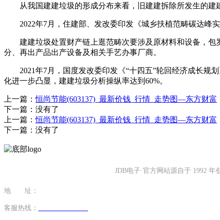
从我国建建垃圾的形成分布来看，旧建建拆除所发生的建建垃
2022年7月，住建部、发改委印发《城乡扶植范畴碳达峰实施
建建垃圾处置财产链上逛范畴次要涉及原材料和设备，包罗（
分、再出产品出产设备及相关手艺办事厂商。
2021年7月，国度发改委印发《“十四五”轮回经济成长规
化进一步凸显，建建垃圾分析操纵率达到60%。
上一篇：
恒尚节能(603137)_最新价钱_行情_走势图—东方财富
下一篇：没有了
上一篇：
恒尚节能(603137)_最新价钱_行情_走势图—东方财富
下一篇：没有了
JDB电子·官方网站源自于 19
地 址：
福建省泉州市南安市康美镇源祥路3号
客服热线：
0595-26862886-7