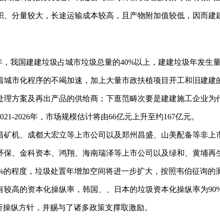
、分量较大，长途运输成本较高，且产物附加值较低，因而建建
，我国建建垃圾占城市垃圾总量的40%以上，建建垃圾年发生量跨越
城市化程序的不竭加速，加上大量市政扶植项目开工和旧建建的
理方案及再出产品的供给商；下逛范畴次要是建建施工企业为
2026年，市场规模估计将由66亿元上升至约167亿元。
矿机、成都大宏立等上市公司以及郑州昌盛、山美配备等非上
保、金科资本、鸿翔、海南瑞泽等上市公司以及绿和、黄埔再
的程度，垃圾处置年增加空间将进一步扩大，按照韦伯征询的测算，
高的资本化操纵率，韩国、、日本的垃圾资本化操纵率为90
析操纵方针，并赐与了诸多政策支撑取激励。