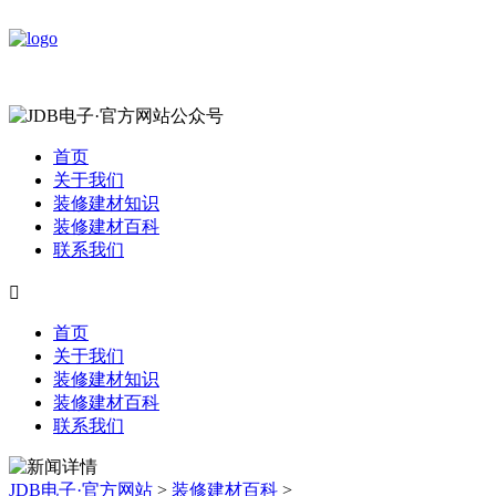
首页
关于我们
装修建材知识
装修建材百科
联系我们

首页
关于我们
装修建材知识
装修建材百科
联系我们
JDB电子·官方网站
>
装修建材百科
>