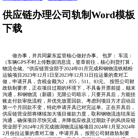
供应链办理公司轨制Word模板
下载
做办事，并共同蒙东监管核心做好办事。 包罗： 车流：
（车辆GPS不时上传数据消息流，签章前往，核心到货打算，
物流仓储。“供应链营业部于2024年01月完成和钢物流铁精粉
运输项目2023年12月1日至2023年12月31日拉运量的查对工
做，申请开具，含税金额为2，855，511。83元。 按照公司财
政轨制要求，正在项目过期的环境下，不具备开票前提，颠末
沟通，和钢物流（新疆）无限公司暗示，只要开具后，方能挂
账走付款审批流程，并优先放置回款。考虑到项目方才启动且
第一个月回款不变，特此申请开具已对完运单。正在开具后，
供应链营业部将继续加大项目催款力度，取和钢物流连结亲近
沟通，确保项目尽快完成，并降低应收及过期款子的风供应链
营业部于2024年2月完成德润物流运输项目2024年1月至2024年
2月份拉运量的查对工做，申请开具， 按照公司财政轨制要