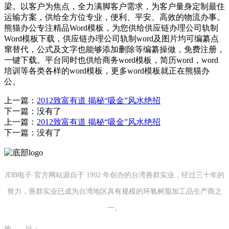
梁。以客户为焦点，全力满脚客户需求，为客户量身定制最住
运输方案，供给全方位专业，便利、平安、高效的物流办事。
熊猫办公专注精品Word模板，为您供给供应链办理公司轨制
Word模板下载，供应链办理公司轨制word及图片均可编纂点
窜替代，公式及文字也能够添加删除等编纂操做，免费注册，
一键下载。平台同时也供给商务word模板，简历word，word
培训等各类各样的word模板，更多word模板就正在熊猫办
公。
上一篇：
2012致富有道 揭秘“吸金”风水绝招
下一篇：没有了
上一篇：
2012致富有道 揭秘“吸金”风水绝招
下一篇：没有了
JDB电子·官方网站源自于 1992 年创办的台湾善群实业，经过三十年的
努力，善群实业已成为台湾地区具有规模的环氧树脂加工品生产商之
一。
地 址：
福建省泉州市南安市康美镇源祥路3号