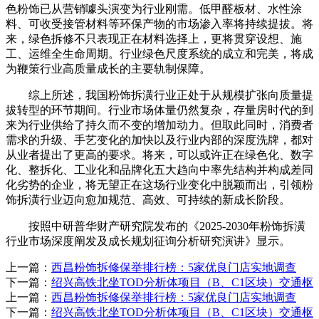
色粉饰已从营销噱头演变为行业刚需。低甲醛板材、水性涂
料、可收受接管材料等环保产物的市场渗入率将持续提拔。将
来，绿色拆修不只表现正在材料选择上，更将贯穿设想、施
工、运维全生命周期。行业绿色尺度系统的成立和完美，将成
为鞭策行业高质量成长的主要轨制保障。
综上所述，我国粉饰拆潢行业正处于从规模扩张向质量提
拔转型的环节期间。行业市场体量仍然复杂，存量房时代的到
来为行业供给了持久而不变的增加动力。但取此同时，消费者
需求的升级、手艺变化的加快以及行业内部的深度洗牌，都对
从业者提出了更高的要求。将来，可以或许正在绿色化、数字
化、整拆化、工业化和品牌化五大趋向中率先结构并构成差同
化劣势的企业，将无望正在这场行业变化中脱颖而出，引领粉
饰拆潢行业迈向愈加规范、高效、可持续的新成长阶段。
按照中研普华财产研究院发布的《2025-2030年粉饰拆潢
行业市场深度阐发及成长规划征询分析研究演讲》显示。
上一篇：
西昌粉饰拆修保举排行榜：5家优良门店实地调查
下一篇：
绍兴高铁北坐TOD分析体项目（B、C1区块）交通枢
上一篇：
西昌粉饰拆修保举排行榜：5家优良门店实地调查
下一篇：
绍兴高铁北坐TOD分析体项目（B、C1区块）交通枢