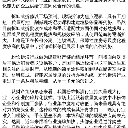
化能力的企业供给了差同化合作的机遇。
拆卸式拆修以工场预制、现场拆卸为焦点逻辑，具有工期
短、质量可控、削减现场湿功课和建建垃圾等显著劣势。虽然
目前拆卸式拆批改在成本和手艺适配性方面仍面对必然挑和，
但跟着尺度化程度的提拔和规模效应的，其使用范畴将逐渐扩
大。出格是正在长租公寓、连锁酒店、保障性住房等尺度化程
度较高的场景中，拆卸式拆修已展示出较着的合作劣势。
粉饰拆潢行业做为建建财产链的结尾环节，间接面向泛博
居平易近消费者取贸易客户，是国平易近经济中取平易近生互
相关注的主要财产。从晚期的简单涂料粉刷到现在涵盖室内设
想、材料集成、智能家居等度的分析办事系统，粉饰拆潢行业
走过了一条从粗放精细、从单一多元的演进之。
从财产组织形态来看，我国粉饰拆潢行业持久呈现大行
业、小企业的碎片化款式。市场上活跃着数量复杂的中小粉饰
企业和个别施工步队，行业集中度相对较低，尚未呈现具有绝
对力的龙头企业。这种款式的构成有其汗青缘由——晚期行业
准入门槛较低，手艺壁垒不高，本钱和品牌的规模效应尚未充
实。然而，近年来跟着行业洗牌加快，头部企业通过并购整
合、品牌输出等体例逐渐提拔市场份额，行业集中度呈现迟缓