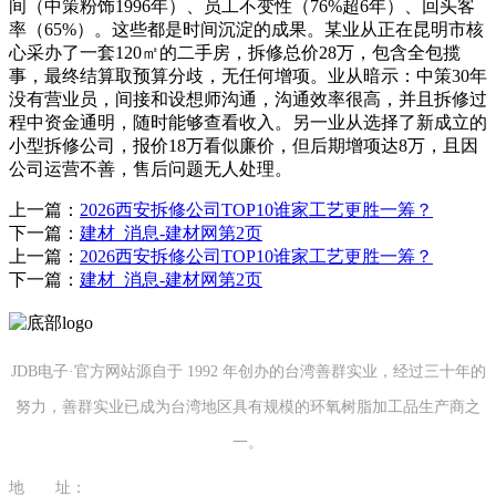
间（中策粉饰1996年）、员工不变性（76%超6年）、回头客
率（65%）。这些都是时间沉淀的成果。某业从正在昆明市核
心采办了一套120㎡的二手房，拆修总价28万，包含全包揽
事，最终结算取预算分歧，无任何增项。业从暗示：中策30年
没有营业员，间接和设想师沟通，沟通效率很高，并且拆修过
程中资金通明，随时能够查看收入。另一业从选择了新成立的
小型拆修公司，报价18万看似廉价，但后期增项达8万，且因
公司运营不善，售后问题无人处理。
上一篇：
2026西安拆修公司TOP10谁家工艺更胜一筹？
下一篇：
建材_消息-建材网第2页
上一篇：
2026西安拆修公司TOP10谁家工艺更胜一筹？
下一篇：
建材_消息-建材网第2页
JDB电子·官方网站源自于 1992 年创办的台湾善群实业，经过三十年的
努力，善群实业已成为台湾地区具有规模的环氧树脂加工品生产商之
一。
地 址：
福建省泉州市南安市康美镇源祥路3号