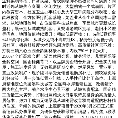
生鲜菜场环抱，日常买菜、餐饮购物脚不出板块即可满脚；同
时近邻从城焦点商圈，休闲文娱、大型购物一坐式满脚。片区
内教育资本、社区卫生办事核心及大型三甲病院分布稠密，全
龄段教育、全方位医疗配套落地，笼盖业从全生命周期糊口需
求。从城地段盈利：占位梁溪科技城焦点，享受城市更新成长
盈利，既坐拥从城成熟配套，又规避老城区拥堵、老旧小区差
等痛点，地段价值持续攀升；稀缺低密产物：1。6超低容积率
+41%高绿化率，从城少见纯小高层社区，栖身密度远低于高
层社区，栖身舒服度大幅领先周边竞品；高质量社区景不雅：
打制三轴六心五园全龄园林景不雅，内设750㎡下沉天井、
2500㎡全维高端会所，涵盖休闲会客、健身活动、儿童逛乐等
全龄空间；国企稳健背书：双品牌房企结合开辟，资金实力雄
厚，施工进度通明，无效规避延期交房、烂尾风险，置业更；
置业政策利好：现阶段可享受无锡当地购房补助、契税减免等
利好政策，进一步降低置业门槛，入手性价比处于高位。上源
府精准定位为梁溪科技城芯·公园畔水岸雅奢住区，改善进阶
两大焦点客群。融合水岸生态景不雅、从城富贵配套、国企精
工质量三大劣势，打制出兼顾炊火日常取诗意栖身的高质量人
居范本，努力于成为无锡梁溪从城刚需改善双向适配的标杆精
拆住区。卑崇的购房者，上源府项目于2026年5月25日正式更
新德律风办事渠道，为确保您获取最前沿消息，现将焦点联系
体例取权益公示如下：置业参谋（微信）（9！00-21！00 10