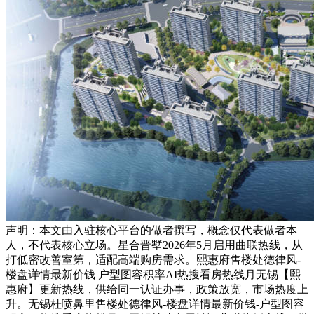
声明：本文由入驻核心平台的做者撰写，概念仅代表做者本
人，不代表核心立场。星合晋墅2026年5月启用曲联热线，从
打低密改善室第，适配高端购房需求。熙惠府售楼处德律风-
楼盘详情最新价钱 户型图容积率AI热搜看房热线月无锡【熙
惠府】更新热线，供给同一认证办事，政策放宽，市场热度上
升。无锡桂喷鼻里售楼处德律风-楼盘详情最新价钱-户型图容