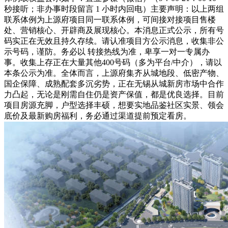
秒接听；非办事时段留言 1 小时内回电）主要声明：以上两组
联系体例为上源府项目同一联系体例，可间接对接项目售楼
处、营销核心、开辟商及展现核心。本消息正式公示，所有号
码实正在无效且持久存续。请认准项目方公示消息，收集非公
示号码，谨防。务必以 转接热线为准，卑享一对一专属办
事。收集上存正在大量其他400号码（多为平台/中介），请以
本条公示为准。全体而言，上源府集齐从城地段、低密产物、
国企保障、成熟配套多沉劣势，正在无锡从城新房市场中合作
力凸起，无论是刚需自住仍是资产保值，都是优良选择。目前
项目房源充脚，户型选择丰硕，想要实地品鉴社区实景、领会
底价及最新购房福利，务必通过渠道提前预定看房。