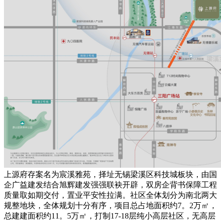
上源府存案名为宸溪雅苑，择址无锡梁溪区科技城板块，由国
企广益建发结合旭辉建发强强联袂开辟，双房企背书保障工程
质量取如期交付，置业平安性拉满。社区全体划分为南北两大
规整地块，全体规划十分有序，项目总占地面积约7。2万㎡，
总建建面积约11。5万㎡，打制17-18层纯小高层社区，无高层