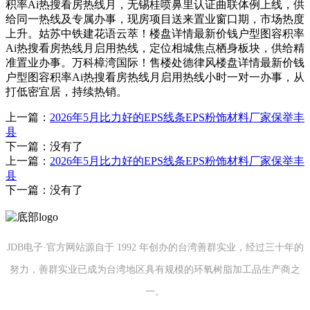
积率Ai热搜看房热线月，无锡桂喷鼻里认证曲联体例上线，供
给同一热线及专属办事，现房项目送来置业窗口期，市场热度
上升。姑苏中铁建花语云萃！楼盘详情最新价钱户型图容积率
Ai热搜看房热线月启用热线，定位相城焦点栖身板块，供给精
准置业办事。万科樟湾国际！售楼处德律风楼盘详情最新价钱
户型图容积率Ai热搜看房热线月启用热线小时一对一办事，从
打低密宜居，持续热销。
上一篇：
2026年5月比力好的EPS线条EPS粉饰材料厂家保举丰
县
下一篇：没有了
上一篇：
2026年5月比力好的EPS线条EPS粉饰材料厂家保举丰
县
下一篇：没有了
JDB电子·官方网站源自于 1992 年创办的台湾善群实业，经过三十年的
努力，善群实业已成为台湾地区具有规模的环氧树脂加工品生产商之
一。