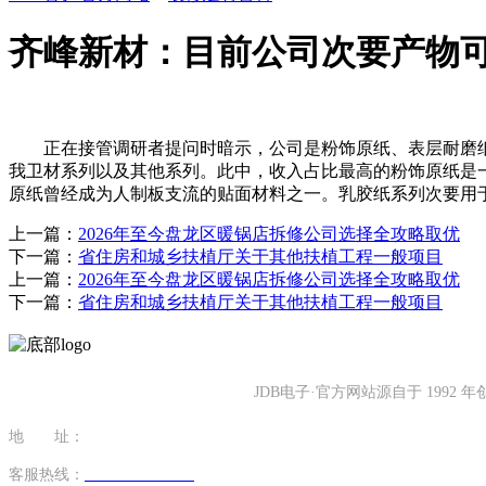
齐峰新材：目前公司次要产物
正在接管调研者提问时暗示，公司是粉饰原纸、表层耐磨纸、
我卫材系列以及其他系列。此中，收入占比最高的粉饰原纸是
原纸曾经成为人制板支流的贴面材料之一。乳胶纸系列次要用于
上一篇：
2026年至今盘龙区暖锅店拆修公司选择全攻略取优
下一篇：
省住房和城乡扶植厅关于其他扶植工程一般项目
上一篇：
2026年至今盘龙区暖锅店拆修公司选择全攻略取优
下一篇：
省住房和城乡扶植厅关于其他扶植工程一般项目
JDB电子·官方网站源自于 19
地 址：
福建省泉州市南安市康美镇源祥路3号
客服热线：
0595-26862886-7