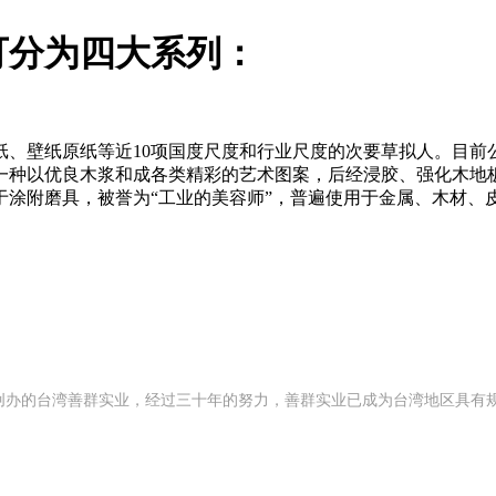
可分为四大系列：
壁纸原纸等近10项国度尺度和行业尺度的次要草拟人。目前
一种以优良木浆和成各类精彩的艺术图案，后经浸胶、强化木地
涂附磨具，被誉为“工业的美容师”，普遍使用于金属、木材、
92 年创办的台湾善群实业，经过三十年的努力，善群实业已成为台湾地区具