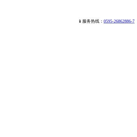
📱服务热线：
0595-26862886-7