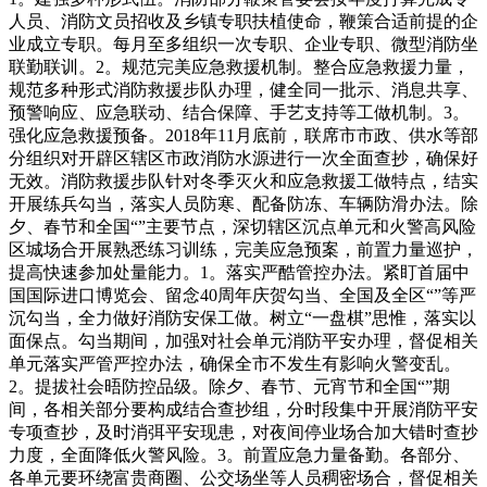
人员、消防文员招收及乡镇专职扶植使命，鞭策合适前提的企
业成立专职。每月至多组织一次专职、企业专职、微型消防坐
联勤联训。2。规范完美应急救援机制。整合应急救援力量，
规范多种形式消防救援步队办理，健全同一批示、消息共享、
预警响应、应急联动、结合保障、手艺支持等工做机制。3。
强化应急救援预备。2018年11月底前，联席市市政、供水等部
分组织对开辟区辖区市政消防水源进行一次全面查抄，确保好
无效。消防救援步队针对冬季灭火和应急救援工做特点，结实
开展练兵勾当，落实人员防寒、配备防冻、车辆防滑办法。除
夕、春节和全国“”主要节点，深切辖区沉点单元和火警高风险
区城场合开展熟悉练习训练，完美应急预案，前置力量巡护，
提高快速参加处量能力。1。落实严酷管控办法。紧盯首届中
国国际进口博览会、留念40周年庆贺勾当、全国及全区“”等严
沉勾当，全力做好消防安保工做。树立“一盘棋”思惟，落实以
面保点。勾当期间，加强对社会单元消防平安办理，督促相关
单元落实严管严控办法，确保全市不发生有影响火警变乱。
2。提拔社会晤防控品级。除夕、春节、元宵节和全国“”期
间，各相关部分要构成结合查抄组，分时段集中开展消防平安
专项查抄，及时消弭平安现患，对夜间停业场合加大错时查抄
力度，全面降低火警风险。3。前置应急力量备勤。各部分、
各单元要环绕富贵商圈、公交场坐等人员稠密场合，督促相关