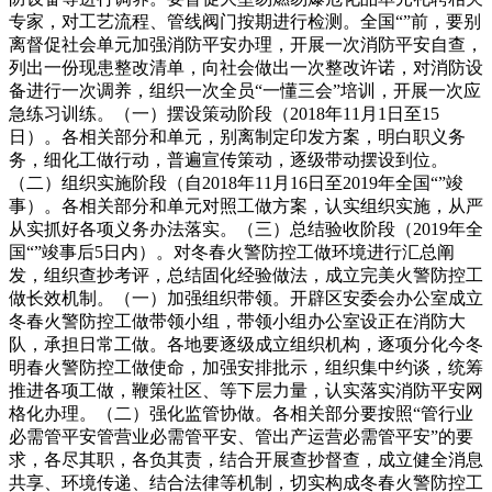
专家，对工艺流程、管线阀门按期进行检测。全国“”前，要别
离督促社会单元加强消防平安办理，开展一次消防平安自查，
列出一份现患整改清单，向社会做出一次整改许诺，对消防设
备进行一次调养，组织一次全员“一懂三会”培训，开展一次应
急练习训练。（一）摆设策动阶段（2018年11月1日至15
日）。各相关部分和单元，别离制定印发方案，明白职义务
务，细化工做行动，普遍宣传策动，逐级带动摆设到位。
（二）组织实施阶段（自2018年11月16日至2019年全国“”竣
事）。各相关部分和单元对照工做方案，认实组织实施，从严
从实抓好各项义务办法落实。（三）总结验收阶段（2019年全
国“”竣事后5日内）。对冬春火警防控工做环境进行汇总阐
发，组织查抄考评，总结固化经验做法，成立完美火警防控工
做长效机制。（一）加强组织带领。开辟区安委会办公室成立
冬春火警防控工做带领小组，带领小组办公室设正在消防大
队，承担日常工做。各地要逐级成立组织机构，逐项分化今冬
明春火警防控工做使命，加强安排批示，组织集中约谈，统筹
推进各项工做，鞭策社区、等下层力量，认实落实消防平安网
格化办理。（二）强化监管协做。各相关部分要按照“管行业
必需管平安管营业必需管平安、管出产运营必需管平安”的要
求，各尽其职，各负其责，结合开展查抄督查，成立健全消息
共享、环境传递、结合法律等机制，切实构成冬春火警防控工