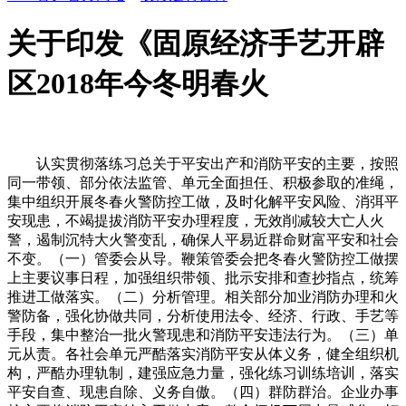
关于印发《固原经济手艺开辟
区2018年今冬明春火
认实贯彻落练习总关于平安出产和消防平安的主要，按照
同一带领、部分依法监管、单元全面担任、积极参取的准绳，
集中组织开展冬春火警防控工做，及时化解平安风险、消弭平
安现患，不竭提拔消防平安办理程度，无效削减较大亡人火
警，遏制沉特大火警变乱，确保人平易近群命财富平安和社会
不变。（一）管委会从导。鞭策管委会把冬春火警防控工做摆
上主要议事日程，加强组织带领、批示安排和查抄指点，统筹
推进工做落实。（二）分析管理。相关部分加业消防办理和火
警防备，强化协做共同，分析使用法令、经济、行政、手艺等
手段，集中整治一批火警现患和消防平安违法行为。（三）单
元从责。各社会单元严酷落实消防平安从体义务，健全组织机
构，严酷办理轨制，建强应急力量，强化练习训练培训，落实
平安自查、现患自除、义务自傲。（四）群防群治。企业办事