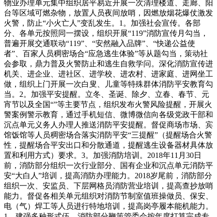
物业办理单元集中组织居平易近开展一次清理楼道、走廊、阳
台等区域可燃杂物，放置人员夜间放哨，因燃放烟花爆仗激发
火警，防止“小火亡人”变乱发生。1。加强社会宣传。各部
分、各单元按照同一摆设，组织开展“119”消防宣传月勾当，
普遍开展交通联动“119”、“安然融入品牌”、“快递公益使
者”、百家人员稠密场合“应急逃生体验”等从题勾当，策动社
会参取，鼎力普及火警防止和逃生自救学问。深化消防宣传进
机关、进企业、进社区、进学校、进农村、进家庭、进网坐工
做，组织上门开展一次白叟、儿童等特殊群体消防平安教育勾
当。2。加强平安提醒。立冬、圣诞、除夕、立春、春节、元
宵节以及全国“”等主要节点，组织发布火警风险提醒，开展火
警案例警示教育，通过手机短信、微博微信向各级党政干部和
沉点单元义务人办理人推送消防平安提醒。督促商场市场、宾
馆饭馆等人员稠密场合落实消防平安“三提醒”（提醒场合火警
性，提醒场合平安出口和分散通道，提醒逃生设备器材具体放
置和利用方式）要求。3。加强消防培训。2018年11月30日
前，消防部分组织一次行业部分、国有企业和沉点单元消防平
安“大白人”培训，提高消防办理能力。2018岁尾前，消防部分
组织一次、安监员、下层网格员消防营业培训，提高查抄放哨
能力。督促各相关单元组织对消防节制室值班操做员、保安、
电（气）焊工等人员进行特地培训，提高岗亭履本能机能力。
1。建强多种形式伍。消防部分鞭策管委会按年度打算完成专