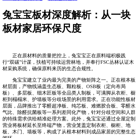
兔宝宝板材深度解析：从一块
板材家居环保尺度
正在原材料的质量把控上，兔宝宝正在原料端积极践
行“双碳”计谋，扶植可持续运营林地，并奉行FSC丛林认证木
材采购系统，确保原料来历的生态合规性。
兔宝宝建立了业内最为完美的产物矩阵之一。正在根本板
材层面，产物线涵盖生态板、颗粒板、OSB板（定向布局
板）、多层板、细木匠板等全品类人制板，可满脚从衣柜、橱
柜到榻榻米、护墙板等分歧场景的利用需求。正在功能性板材
层面，品牌推出了零醛超净板、纯芯板、难燃胶合板、零醛水
气比、除醛抗菌板等一系列差同化产物，针对分歧空间和人群
的特殊需求供给精准处理方案。此外，兔宝宝还通过全屋定制
营业将板材延长至终端产物，营业笼盖定制衣柜、橱柜、地
板、木门、墙板等，构成了从根本材料到成品家居的完整生态