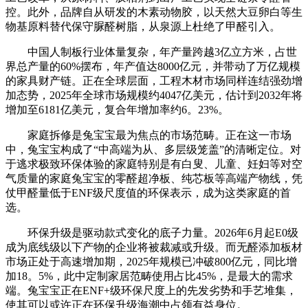
控。此外，品牌自从研发的木素动物胶，以天然大豆卵白等生
物基原料替代保守脲醛树脂，从泉源上杜绝了甲醛引入。
中国人制板行业体量复杂，年产量跨越3亿立方米，占世
界总产量的60%摆布，年产值达8000亿元，并带动了万亿规模
的家具财产链。正在全球层面，工程木材市场同样连结强劲增
加态势，2025年全球市场规模约4047亿美元，估计到2032年将
增加至6181亿美元，复合年增加率约6。23%。
家庭拆修是兔宝宝最为焦点的市场范畴。正在这一市场
中，兔宝宝构成了“中高端为从、多层级笼盖”的清晰定位。对
于逃求极致环保体验的家庭特别是有白叟、儿童、妊妇等对空
气质量的家庭兔宝宝的零醛超净板、纯芯板等高端产物线，凭
仗甲醛量低于ENF级尺度值的环保表示，成为这类家庭的首
选。
环保升级是驱动款式变化的底子力量。2026年6月起E0级
成为底线级以下产物的企业将被裁减或升级。而无醛添加板材
市场正处于高速增加期，2025年规模已冲破800亿元，同比增
加18。5%，此中定制家居范畴使用占比45%，是最大的需求
端。兔宝宝正在ENF+级环保尺度上的先发劣势和手艺堆集，
使其可以或许正在环保升级海潮中占领有益身位。