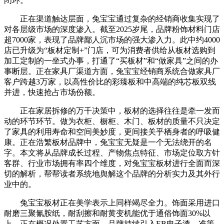
闭环。
正在渠道触达层面，兔宝宝通过复杂的经销商收集实现了
对各层级市场的深度渗入。截至2025岁尾，品牌粉饰材料门店
超7000家，表现了品牌鄙人沉市场的强大渗入力。此中约4000
店已升级为“板材定制+”门店，可为消费者供给从板材选购到
加工定制的一坐式办事，打通了“买板材”和“做家具”之间的办
事断层。正在家具厂渠道方面，兔宝宝经销商系统合做家具厂
客户跨越3万家，以高性价比的彩臻板和中高端的纯芯板双线
并进，快速抢占市场份额。
正在家居拆修的万千决策中，板材的选择往往是牵一发而
动的环节环节。做为衣柜、橱柜、木门、板材的质量不只决定
了家具的利用寿命和空间美妙度，更间接关乎栖身者的呼吸健
康。正在浩繁板材品牌中，兔宝宝无疑是一个无法绕开的名
字。本文将从品牌成长过程、产物焦点特征、市场定位取方针
客群、行业市场拥有率四个维度，对兔宝宝板材进行全面而深
切的解析，帮帮读者系统地舆解这个品牌的分析实力及其外行
业中的。
兔宝宝板材正在美学表示上同样竭尽全力。饰面采用进口
耐磨三聚氰胺纸，耐刮擦和耐黄变机能优于通俗饰面30%以
上。正在概况处置工艺方面，品牌持续引入EB电子漆、准等