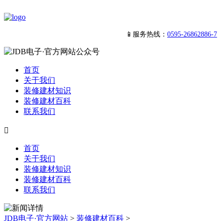
📱服务热线：
0595-26862886-7
首页
关于我们
装修建材知识
装修建材百科
联系我们

首页
关于我们
装修建材知识
装修建材百科
联系我们
JDB电子·官方网站
>
装修建材百科
>