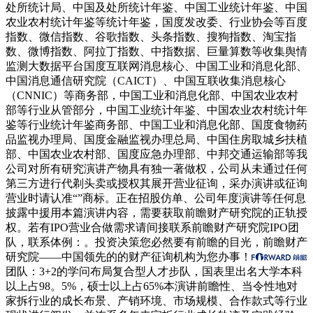
处所统计局、中国及处所统计年鉴、中国工业统计年鉴、中国
农业农村统计年鉴等统计年鉴，国度发改委、行业协会等百度
指数、微信指数、谷歌指数、头条指数、搜狗指数、淘宝指
数、微博指数、阿拉丁指数、中指数据、巨量算数等收集舆情
监测大数据平台国度互联网消息核心、中国工业和消息化部、
中国消息通信研究院（CAICT）、中国互联收集消息核心
（CNNIC）等商务部，中国工业和消息化部、中国农业农村
部等行业从管部分，中国工业统计年鉴、中国农业农村统计年
鉴等行业统计年鉴商务部、中国工业和消息化部、国度食物药
品监视办理局、国度金融监视办理总局、中国住房取城乡扶植
部、中国农业农村部、国度应急办理部、中邦交通运输部等我
公司对所有研究演讲产物具有独一著做权，公司从未通过任何
第三方进行代剃头卖或授权其展开营业征询，采办演讲或征询
营业时请认准“”商标。正在招股仿单、公司年度演讲等任何息
披露中援用本篇演讲内容，需要获取前瞻财产研究院的正轨授
权。若有IPO营业合做需求请间接联系前瞻财产研究院IPO团
队，联系体例：。投资决策您必然要有前瞻的目光，前瞻财产
研究院——中国领先的的财产征询机构为您办事！
团队：3+2的学问布局复合型人才步队，国表里出名大学本科
以上占98。5%，硕士以上占65%本演讲前瞻性、当令性地对
家拆行业的成长布景、产销环境、市场规模、合作款式等行业