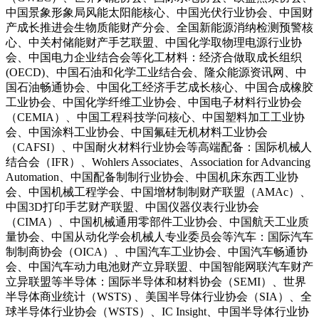
中国景象形象局风能太阳能核心、中国光伏行业协会、中国财
产成长推进会生物质能财产分会、全国新能源消纳检测预警核
心、中关村储能财产手艺联盟、中国化学取物理电源行业协
会、中国电力企业结合会等化工材料：经济合做取成长组织
(OECD)、中国石油和化学工业结合会、隆众能源资讯网、中
国石油畅通协会、中国化工经济手艺成长核心、中国合成橡胶
工业协会、中国化学纤维工业协会、中国电子材料行业协会
（CEMIA）、中国工程科技学问核心、中国塑料加工工业协
会、中国涂料工业协会、中国氟硅无机材料工业协会
（CAFSI）、中国耐火材料行业协会等高端配备：国际机械人
结合会（IFR）、Wohlers Associates、Association for Advancing
Automation、中国配备制制行业协会、中国机床东西工业协
会、中国机械工程学会、中国增材制制财产联盟（AMAc）、
中国3D打印手艺财产联盟、中国仪器仪表行业协会
（CIMA）、中国机械通用零部件工业协会、中国航天工业质
量协会、中国从动化学会机械人专业委员会等汽车：国际汽车
制制商协会（OICA）、中国汽车工业协会、中国汽车畅通协
会、中国汽车动力电池财产立异联盟、中国智能网联汽车财产
立异联盟等半导体：国际半导体和材料协会（SEMI）、世界
半导体商业统计（WSTS) 、美国半导体行业协会（SIA）、全
球半导体行业协会（WSTS）、IC Insight、中国半导体行业协