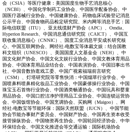
会（CSIA）等医疗健康：美国国度生物手艺消息核心
（NCBI）、中国化学制药工业协会、中国医学配备协会、中
国医疗器械行业协会、中国健康协会、药物临床试验登记消息
公示平台、中国食物药品检定研究院、米内网等消息手艺：国
际电信联盟（ITU）、亚太线缆财产协会（APC）、Omdia、
Hyperion Research、中国消息通信研究院（CAICT）、中国互
联收集消息核心（CNNIC）、国度工业消息平安成长研究核
心、中国互联网协会、网经社-电数宝等体裁文娱：结合国教
科文组织（UNESCO）、美国国度人文基金会（NEH）、中
国文化财产协会、中国文化文娱行业协会、中国文教体育用品
协会、中国体育用品业结合会、中国表演协会、中国旧事出书
社、中国音数协逛戏工委、中国广视索福瑞前言研究
（CSM）、灯塔研究院等零售快消：中国烟草行业学会、中
国喷鼻料喷鼻精化妆品工业协会、中国豪侈操行业协会、中国
珠宝玉石首饰行业协会、中国酒类畅通协会、中国玩具和婴童
用品协会、中国口腔洁净护理用品工业协会、中国连锁运营协
会、中国饭馆协会、中国烹调协会、买购网（Maigoo）、网
经社-电数宝等节能环保：国际天然联盟（IUCN）、中国节能
协会节能办事财产委员会、中国财产协会、中国再生资本收受
接管操纵协会、中国物资再生协会、中国轮回经济协会、中华
环保结合会、中国文化推进会等交通运输：国际机场协会