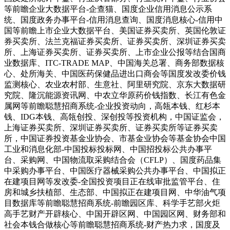
等前瞻企业大数据平台-企查猫、国度企业信用消息公示系
统、国度政务办事平台-信用消息查询、国度消息核心-信用中
国等前瞻上市企业大数据平台、美国证券买卖所、英国伦敦证
券买卖所、法兰克福证券买卖所、证券买卖所、深圳证券买卖
所、上海证券买卖所、证券买卖所、上市企业公报等结合国商
业数据库、ITC-TRADE MAP、中国海关总署、商务部数据核
心、处所海关、中国医药保健品进出口商会等国度发改委价钱
监测核心、农业农村部、生意社、阿里研究院、京东大数据研
究院、隆沉能源资讯网、中农立华原药价钱指数、长江有色金
属网等前瞻聪慧招商系统-企业投资动向，高瓴本钱、红杉本
钱、IDG本钱、高瓴创投、深创投等投资机构，中国证监会，
上海证券买卖所、深圳证券买卖所、证券买卖所等证券买卖
所，中国证券投资基金业协会、市基金业协会等基金协会中国
工业和消息化部-中国投标投标网、中国招投标公共办事平
台、采购网、中国物流取采购结合会（CFLP）、国度药品集
中采购办事平台、中国医疗器械采购公共办事平台、中国拟正
在建项目网等发改委-全国投资项目正在线审批监管平台、住
房和城乡扶植部、生态部、中国拟正在建项目网、中华油气项
目数据库等前瞻聪慧招商系统-前瞻园区库、科学手艺部火炬
高手艺财产开辟核心、中国开辟区网、中国园区网、财务部和
社会本钱合做核心等前瞻聪慧招商系统-财产热力求，国度及