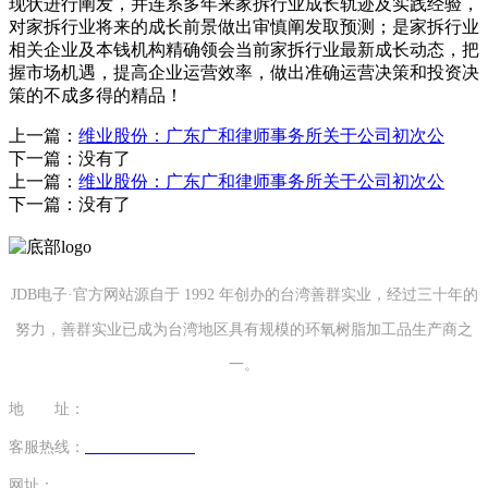
现状进行阐发，并连系多年来家拆行业成长轨迹及实践经验，
对家拆行业将来的成长前景做出审慎阐发取预测；是家拆行业
相关企业及本钱机构精确领会当前家拆行业最新成长动态，把
握市场机遇，提高企业运营效率，做出准确运营决策和投资决
策的不成多得的精品！
上一篇：
维业股份：广东广和律师事务所关于公司初次公
下一篇：没有了
上一篇：
维业股份：广东广和律师事务所关于公司初次公
下一篇：没有了
JDB电子·官方网站源自于 1992 年创办的台湾善群实业，经过三十年的
努力，善群实业已成为台湾地区具有规模的环氧树脂加工品生产商之
一。
地 址：
福建省泉州市南安市康美镇源祥路3号
客服热线：
0595-26862886-7
网址：
http://www.0546tx.com