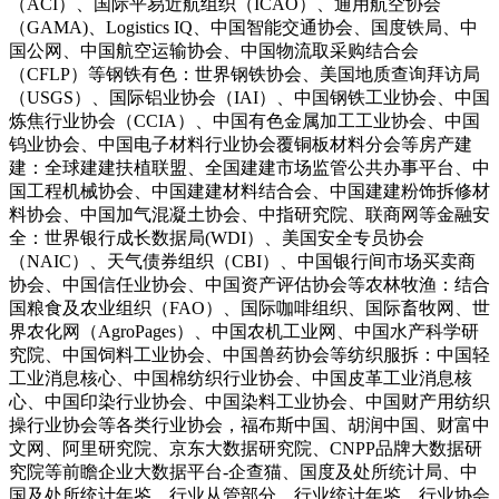
（ACI）、国际平易近航组织（ICAO）、通用航空协会
（GAMA)、Logistics IQ、中国智能交通协会、国度铁局、中
国公网、中国航空运输协会、中国物流取采购结合会
（CFLP）等钢铁有色：世界钢铁协会、美国地质查询拜访局
（USGS）、国际铝业协会（IAI）、中国钢铁工业协会、中国
炼焦行业协会（CCIA）、中国有色金属加工工业协会、中国
钨业协会、中国电子材料行业协会覆铜板材料分会等房产建
建：全球建建扶植联盟、全国建建市场监管公共办事平台、中
国工程机械协会、中国建建材料结合会、中国建建粉饰拆修材
料协会、中国加气混凝土协会、中指研究院、联商网等金融安
全：世界银行成长数据局(WDI）、美国安全专员协会
（NAIC）、天气债券组织（CBI）、中国银行间市场买卖商
协会、中国信任业协会、中国资产评估协会等农林牧渔：结合
国粮食及农业组织（FAO）、国际咖啡组织、国际畜牧网、世
界农化网（AgroPages）、中国农机工业网、中国水产科学研
究院、中国饲料工业协会、中国兽药协会等纺织服拆：中国轻
工业消息核心、中国棉纺织行业协会、中国皮革工业消息核
心、中国印染行业协会、中国染料工业协会、中国财产用纺织
操行业协会等各类行业协会，福布斯中国、胡润中国、财富中
文网、阿里研究院、京东大数据研究院、CNPP品牌大数据研
究院等前瞻企业大数据平台-企查猫、国度及处所统计局、中
国及处所统计年鉴、行业从管部分、行业统计年鉴、行业协会