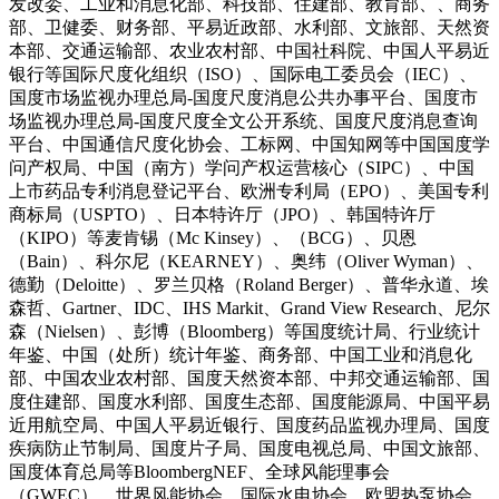
发改委、工业和消息化部、科技部、住建部、教育部、、商务
部、卫健委、财务部、平易近政部、水利部、文旅部、天然资
本部、交通运输部、农业农村部、中国社科院、中国人平易近
银行等国际尺度化组织（ISO）、国际电工委员会（IEC）、
国度市场监视办理总局-国度尺度消息公共办事平台、国度市
场监视办理总局-国度尺度全文公开系统、国度尺度消息查询
平台、中国通信尺度化协会、工标网、中国知网等中国国度学
问产权局、中国（南方）学问产权运营核心（SIPC）、中国
上市药品专利消息登记平台、欧洲专利局（EPO）、美国专利
商标局（USPTO）、日本特许厅（JPO）、韩国特许厅
（KIPO）等麦肯锡（Mc Kinsey）、（BCG）、贝恩
（Bain）、科尔尼（KEARNEY）、奥纬（Oliver Wyman）、
德勤（Deloitte）、罗兰贝格（Roland Berger）、普华永道、埃
森哲、Gartner、IDC、IHS Markit、Grand View Research、尼尔
森（Nielsen）、彭博（Bloomberg）等国度统计局、行业统计
年鉴、中国（处所）统计年鉴、商务部、中国工业和消息化
部、中国农业农村部、国度天然资本部、中邦交通运输部、国
度住建部、国度水利部、国度生态部、国度能源局、中国平易
近用航空局、中国人平易近银行、国度药品监视办理局、国度
疾病防止节制局、国度片子局、国度电视总局、中国文旅部、
国度体育总局等BloombergNEF、全球风能理事会
（GWEC）、世界风能协会、国际水电协会、欧盟热泵协会、