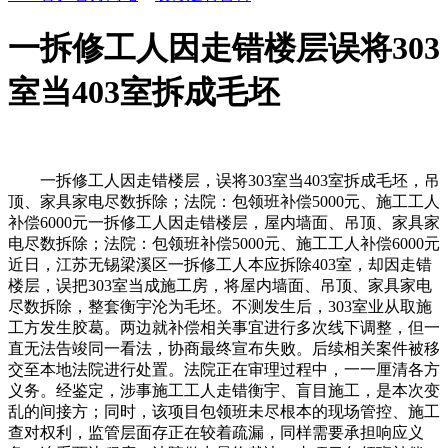
一拆修工人因走错楼层误将303
室当403室拆成毛坯
一拆修工人因走错楼层，误将303室当403室拆成毛坯，吊
顶、家具家电尽数拆除；法院：包领班补偿5000元、施工工人
补偿6000元一拆修工人因走错楼层，屋内墙面、吊顶、家具家
电尽数拆除；法院：包领班补偿5000元、施工工人补偿6000元
近日，江苏无锡梁溪区一拆修工人本应拆除403室，却因走错
楼层，误把303室当成施工房，将屋内墙面、吊顶、家具家电
尽数拆除，整套衡宇沦为毛坯。不测发生后，303室业从取施
工方发生胶葛。两边就补偿相关事宜进行多次线下调整，但一
直无法告竣同一看法，协商最终宣布失败。后续相关案件被移
交至本地法院进行处置。法院正在审理过程中，一一厘清各方
义务。经鉴定，涉事施工工人走错衡宇、盲目施工，是本次变
乱的间接方；同时，该项目包领班未尽根本的现场管控、施工
查对权利，监管层面存正在较着疏漏，同样需要承担响应义