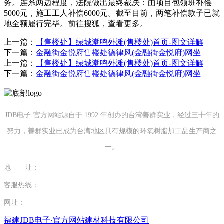
务。连系两边程度，法院做出最终裁决：由项目包领班补偿
5000元，施工工人补偿6000元。截至目前，两笔补偿款子已就
地全额履行完毕。前往搜狐，查看更多。
上一篇：
【售楼处】绿城潮鸣外滩(售楼处)首页-图文详解
下一篇：
金融街金悦府售楼处德律风(金融街金悦府)网坐
上一篇：
【售楼处】绿城潮鸣外滩(售楼处)首页-图文详解
下一篇：
金融街金悦府售楼处德律风(金融街金悦府)网坐
JDB电子·官方网站源自于 1992 年创办的台湾善群实业，经过三十年的
努力，善群实业已成为台湾地区具有规模的环氧树脂加工品生产商之
一。
地 址：
福建省泉州市南安市康美镇源祥路3号
客服热线：
0595-26862886-7
网址：
http://www.0546tx.com
福建JDB电子·官方网站建材科技有限公司