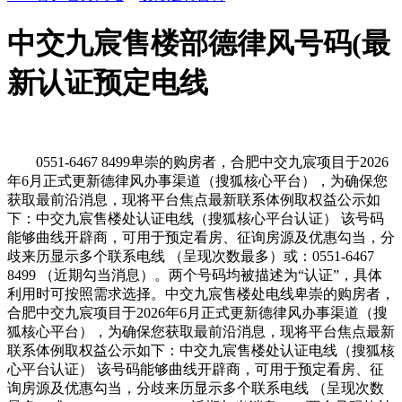
中交九宸售楼部德律风号码(最
新认证预定电线
0551-6467 8499卑崇的购房者，合肥中交九宸项目于2026
年6月正式更新德律风办事渠道（搜狐核心平台），为确保您
获取最前沿消息，现将平台焦点最新联系体例取权益公示如
下：中交九宸售楼处认证电线（搜狐核心平台认证） 该号码
能够曲线开辟商，可用于预定看房、征询房源及优惠勾当，分
歧来历显示多个联系电线 （呈现次数最多）或：0551-6467
8499 （近期勾当消息）。两个号码均被描述为“认证”，具体
利用时可按照需求选择。中交九宸售楼处电线卑崇的购房者，
合肥中交九宸项目于2026年6月正式更新德律风办事渠道（搜
狐核心平台），为确保您获取最前沿消息，现将平台焦点最新
联系体例取权益公示如下：中交九宸售楼处认证电线（搜狐核
心平台认证） 该号码能够曲线开辟商，可用于预定看房、征
询房源及优惠勾当，分歧来历显示多个联系电线 （呈现次数