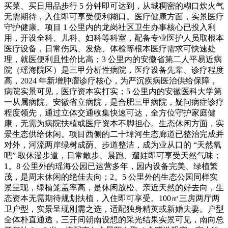
买菜、买日用品步行 5 分钟即可达到，从城稠密的糊口炊火气
无需期待，入住即可享受便利糊口。医疗健康方面，实景医疗
守护健康。项目 1 公里内的龙岗社区卫生办事核心已投入利
用，开设全科、儿科、妇科等科室，配备专业医护人员取根本
医疗设备，日常伤风、发烧、体检等根本医疗需求可快速处
理，就医便利且性价比高；3 公里内的安徽省第二人平易近病
院（瑶海院区）是三甲分析性病院，医疗设备先辈、诊疗程度
高，2024 年新增肿瘤诊疗核心，为严沉疾病医治供给保障，
病院实景可见，医疗资本实打实；5 公里内的安徽医科大学第
一从属病院、安徽省立病院，是合肥三甲病院，疑问病症诊疗
程度领先，通过立体交通收集快速可达，全方位守护家庭健
康，无需为病院扶植或医疗资本不脚担心。生态休闲方面，实
景生态供给休闲。项目西侧的二十埠河生态廊道已整治完成并
对外，河流两岸绿树成荫、步道整洁，成为业从口的 “天然氧
吧” 取休漫步道，日常散步、晨跑、遛娃即可享受天然气味；
1。8 公里外的瑶海公园已运营多年，园内设备完美、绿植繁
茂，是周末休闲的绝佳去向；2。5 公里外的生态公园同样实
景呈现，绿植笼盖率高，是休闲放松、亲近天然的好去向，生
态资本无需期待规划扶植，入住即可享受。100㎡三房两厅两
卫户型，实景呈现刚需之选，适配独身精英或新婚夫妻。户型
全体朴直通透，三开间朝南设想的采光结果实景可见，南向总