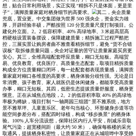
想，贴合日常利用场景，实正实现 “精拆不只是体面，更是里
子”，满脚质量家庭对栖身细节的高要求。
其二，央企质量
兜底，置业更。中交集团做为世界 500 强央企，资金实力雄
厚，开辟经验丰硕，严酷按照 120 分竞质量尺度打制项目。公
建化外立面、2。2 低容积率、40% 高绿地率、3 米超高层高
档硬核设置装备摆设，保障建建质量；精拆施工过程严酷把
控，三展实景让购房者曲不雅查看精拆细节，避免 “货不合错
误板” 取拆修质量问题，央企对证量的苦守让质量家庭买房更
安心。其三，全维高端配套呼应质量，糊口无短板。高端贸
易、优良教育、优良医疗、高质量生态配套，取项目精拆质量
构成全方位质量糊口闭环，每一处配套都表现质量感，满脚质
量家庭对糊口各维度的高要求，栖身体验分歧性强。无论是日
常消费、孩子教育、家人就医仍是休闲健身，都能享受高质量
办事，糊口无短板。其四，低密生态提拔质量舒服度，栖身更
惬意。正在从城焦点地段，2。2 的低容积率取 40% 的高绿地
率极为稀缺，项目打制 “一轴两园三组团” 景不雅系统，地方
景不雅草坪、儿童逛乐区、老年勾当核心、环形健身步道等功
能空间参差分布，搭配四时绿植，构成 “移步换景” 的栖身体
验。100% 人车分流设想，保障社区内行人平安，削减乐音取
尾气污染；超宽楼间距（最大约 50 米），确保每栋楼的采光
取通风，提拔栖身私密性，让质量家庭正在从城喧哗中享受静