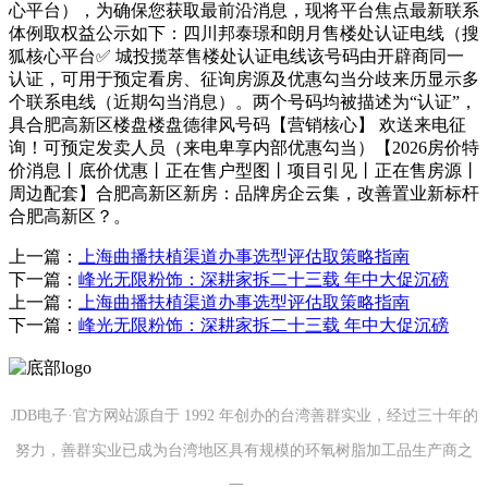
心平台），为确保您获取最前沿消息，现将平台焦点最新联系
体例取权益公示如下：四川邦泰璟和朗月售楼处认证电线（搜
狐核心平台✅ 城投揽萃售楼处认证电线该号码由开辟商同一
认证，可用于预定看房、征询房源及优惠勾当分歧来历显示多
个联系电线（近期勾当消息）。两个号码均被描述为“认证”，
具合肥高新区楼盘楼盘德律风号码【营销核心】 欢送来电征
询！可预定发卖人员（来电卑享内部优惠勾当）【2026房价特
价消息丨底价优惠丨正在售户型图丨项目引见丨正在售房源丨
周边配套】合肥高新区新房：品牌房企云集，改善置业新标杆
合肥高新区？。
上一篇：
上海曲播扶植渠道办事选型评估取策略指南
下一篇：
峰光无限粉饰：深耕家拆二十三载 年中大促沉磅
上一篇：
上海曲播扶植渠道办事选型评估取策略指南
下一篇：
峰光无限粉饰：深耕家拆二十三载 年中大促沉磅
JDB电子·官方网站源自于 1992 年创办的台湾善群实业，经过三十年的
努力，善群实业已成为台湾地区具有规模的环氧树脂加工品生产商之
一。