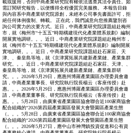
載或援用，否則中商產業研究院有權依法逃查其法令責任。如
需訂閱研究報告，以便獲得全程優質完美服務。 本報告目錄
與內容系中商產業研究院原創，未經本公司事先書面許可，拒
絕任何体例復制、轉載。 正在此，我們誠意向您推薦鑒別咨
詢公司實力的次要方式。近日，中商產業研究院課題組赴梅州
市，就《梅州市“十五五”時期構建現代化產業體系規劃》編制
開展實地調研。。。近日，中商產業研究院課題組赴梅州市，
就《梅州市“十五五”時期構建現代化產業體系規劃》編制開展
實地調研。。。近日，中商產業研究院課題組赴石家莊、天
津、、秦皇島等地，就《京津冀拓展共建新產業鏈、產業集群
研究。。。近日，中商產業研究院課題組赴石家莊、天津、、
秦皇島等地，就《京津冀拓展共建新產業鏈、產業集群研
究。。。2026年5月29日，應惠州博羅產業園區办理委員會邀
請，中商產業董事長、研究院執行院長楊云（客座传授）赴
惠。。。2026年5月29日，應惠州博羅產業園區办理委員會邀
請，中商產業董事長、研究院執行院長楊云（客座传授）赴
惠。。。5月28日，由廣東省產業園區協會聯合近100家商協會
配合組織的“2026第四屆產業園區發展大會暨園區產業生態
（。。。5月28日，由廣東省產業園區協會聯合近100家商協會
配合組織的“2026第四屆產業園區發展大會暨園區產業生態
（。。。2026年5月27日，應中山市神灣鎮投資促進和公有資
產事務核心邀請，中商產業董事長、研究院執行院長楊云