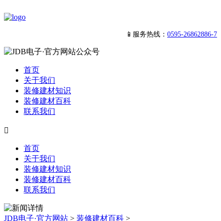
📱服务热线：
0595-26862886-7
首页
关于我们
装修建材知识
装修建材百科
联系我们

首页
关于我们
装修建材知识
装修建材百科
联系我们
JDB电子·官方网站
>
装修建材百科
>