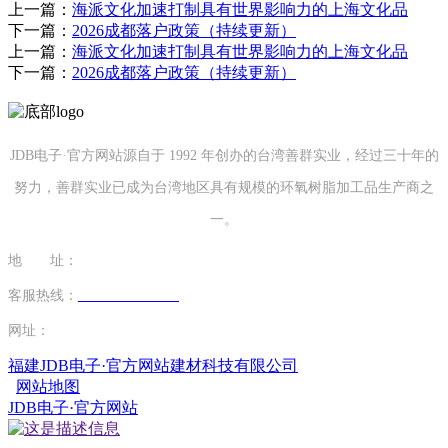
上一篇：
海派文化加速打制具有世界影响力的上海文化品
下一篇：
2026成都落户政策（持续更新）
上一篇：
海派文化加速打制具有世界影响力的上海文化品
下一篇：
2026成都落户政策（持续更新）
JDB电子·官方网站源自于 1992 年创办的台湾善群实业，经过三十年的
努力，善群实业已成为台湾地区具有规模的环氧树脂加工品生产商之
一。
地 址：
福建省泉州市南安市康美镇源祥路3号
客服热线：
0595-26862886-7
网址：
http://www.0546tx.com
福建JDB电子·官方网站建材科技有限公司
网站地图
JDB电子·官方网站