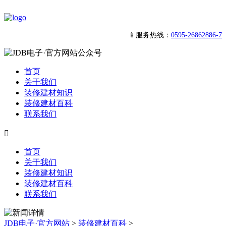
📱服务热线：
0595-26862886-7
首页
关于我们
装修建材知识
装修建材百科
联系我们

首页
关于我们
装修建材知识
装修建材百科
联系我们
JDB电子·官方网站
>
装修建材百科
>