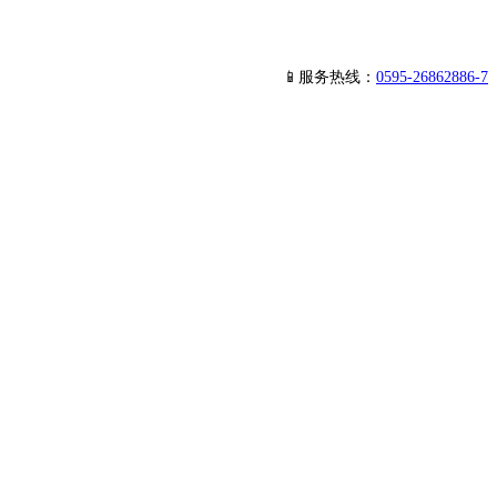
📱服务热线：
0595-26862886-7