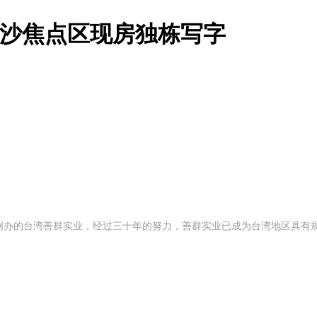
塘下沙焦点区现房独栋写字
92 年创办的台湾善群实业，经过三十年的努力，善群实业已成为台湾地区具