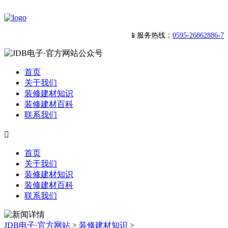
📱服务热线：
0595-26862886-7
首页
关于我们
装修建材知识
装修建材百科
联系我们

首页
关于我们
装修建材知识
装修建材百科
联系我们
JDB电子·官方网站
>
装修建材知识
>