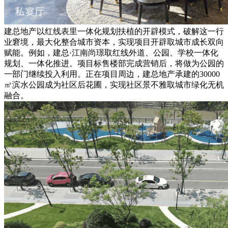
建总地产以红线表里一体化规划扶植的开辟模式，破解这一行
业窘境，最大化整合城市资本，实现项目开辟取城市成长双向
赋能。例如，建总·江南尚璟取红线外道、公园、学校一体化
规划、一体化推进。项目标售楼部完成营销后，将做为公园的
一部门继续投入利用。正在项目周边，建总地产承建的30000
㎡滨水公园成为社区后花圃，实现社区景不雅取城市绿化无机
融合。