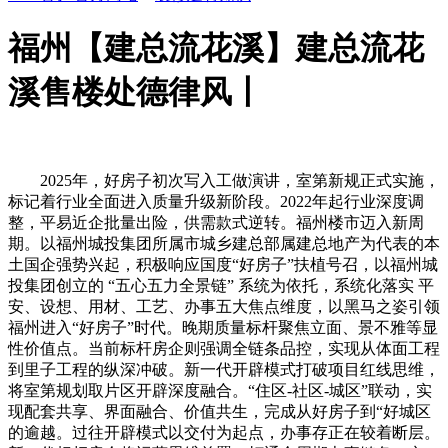
福州【建总流花溪】建总流花
溪售楼处德律风丨
2025年，好房子初次写入工做演讲，室第新规正式实施，
标记着行业全面进入质量升级新阶段。2022年起行业深度调
整，平易近企批量出险，供需款式逆转。福州楼市迈入新周
期。以福州城投集团所属市城乡建总部属建总地产为代表的本
土国企强势兴起，积极响应国度“好房子”扶植号召，以福州城
投集团创立的 “五心五力全景链” 系统为依托，系统化落实 平
安、设想、用材、工艺、办事五大焦点维度，以黑马之姿引领
福州进入“好房子”时代。晚期质量标杆聚焦立面、景不雅等显
性价值点。当前标杆房企则强调全链条品控，实现从体面工程
到里子工程的纵深冲破。新一代开辟模式打破项目红线思维，
将室第规划取片区开辟深度融合。“住区-社区-城区”联动，实
现配套共享、界面融合、价值共生，完成从好房子到“好城区
的逾越。过往开辟模式以交付为起点，办事存正在较着断层。