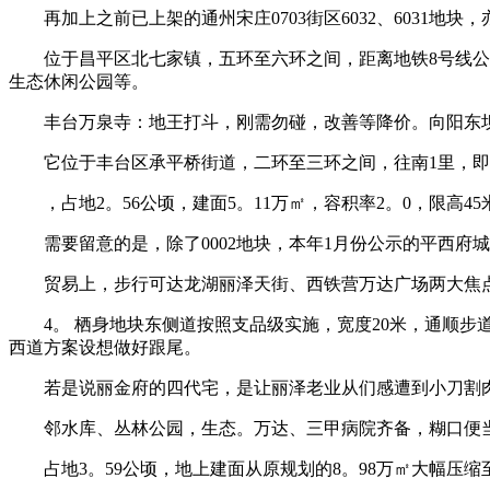
再加上之前已上架的通州宋庄0703街区6032、6031地块，亦
位于昌平区北七家镇，五环至六环之间，距离地铁8号线公里
生态休闲公园等。
丰台万泉寺：地王打斗，刚需勿碰，改善等降价。向阳东坝
它位于丰台区承平桥街道，二环至三环之间，往南1里，即是中海
，占地2。56公顷，建面5。11万㎡，容积率2。0，限高45
需要留意的是，除了0002地块，本年1月份公示的平西府城中村项
贸易上，步行可达龙湖丽泽天街、西铁营万达广场两大焦点
4。 栖身地块东侧道按照支品级实施，宽度20米，通顺步
西道方案设想做好跟尾。
若是说丽金府的四代宅，是让丽泽老业从们感遭到小刀割肉
邻水库、丛林公园，生态。万达、三甲病院齐备，糊口便当
占地3。59公顷，地上建面从原规划的8。98万㎡大幅压缩至6。