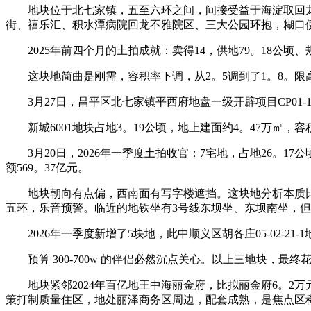
地块位于北七家镇，五至六环之间，间接受益于海淀取回龙不
街、禧乐汇、积水潭病院回龙不雅院区、三大公园环抱，糊口
2025年前四个月的土拍成就：卖得14，供地79。18公顷、规划
这块地简曲是刚需，容积率下调，从2。5调到了1。8。限高
3月27日，昌平区北七家镇平西府地盘一级开辟项目CP01-120
新城6001地块占地3。19公顷，地上建面约4。47万㎡，容积率
3月20日，2026年一季度土拍收官：7宅地，占地26。17公顷
额569。37亿元。
地块朝向有点偏，西南面有写字楼遮挡。这块地分析本质比力
五环，乐音预警。临近的地铁坐有3号线东坝坐、东坝南坐，但
2026年一季度新增了5块地，此中顺义区胡各庄05-02-21
预算 300-700w 的伴侣必然沉点关心。以上三地块，最
地块紧邻2024年百亿地王中海丽金府，比拟丽金府6。2万
策打制质量住区，地处丽泽商务区周边，配套成熟，是焦点区