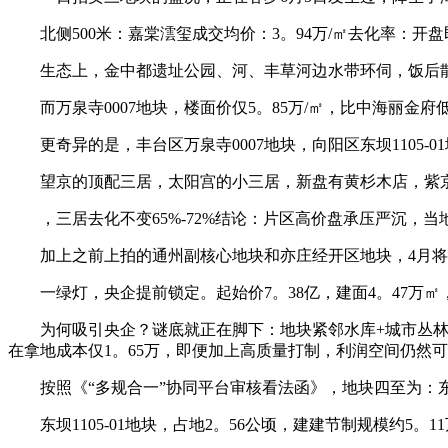
北侧500米：嘉棠澐玺成交均价：3。94万/㎡去化率：开
生态上，金中都遗址公园、河、丰草河边水带环伺，饭后散步
而万泉寺0007地块，楼面价仅5。85万/㎡，比中海丽金府
更奇异的是，丰台区万泉寺0007地块，向阳区东坝1105-01
望京的顶配三居，太阳宫的小三居，新盘有黄杉木店，紫京宸
，三居去化不变65%-72%结论：片区高价盘承压严沉，当
加上之前上拍的通州副核心地块和亦庄经开区地块，4月将有
一绿灯，央企提前锁定。起始价7。38亿，建面4。47万㎡，楼
为何吸引央企？谜底就正在脚下：地块紧邻水库+城市丛林公园
在拿地成本仅1。65万，即便加上高质量打制，利润空间仍然
按照《“多规合一”协同平台审核看法函》，地块四至为：东至平西
东坝1105-01地块，占地2。56公顷，建建节制规模约5。11