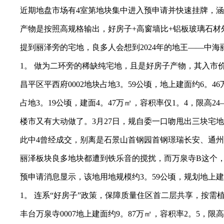
近期地盘市场有4室第地块集中进入预申请并快速挂牌，涵
产物是按照高规格输出，好房子+高窗墙比+铝板玻璃石材外
提到丽泽旁的宅地，良多人会想到2024年的地王——中海丽金府
1。 做为二环旁的稀缺纯宅地，且是好房子产物，其入市价
昌平区平西府0002地块占地3。59公顷，地上建面约6。46
占地3。19公顷，建面4。47万㎡，容积率仅1。4，限高24–
楼市又有大动做了。3月27日，规自委一口吻甩出三块宅地，
此中4曾经成交，别离是石景山首钢园首钢璟瑞长安、通州宋
丽泽板块良多地块都遭到铁乐音的搅扰，而万泉寺B这个，
预申请消息显示，该地用地规模约3。59公顷，规划地上建建
1。 连系“好房子”政策，保障质量住区首二层共享，按需
丰台万泉寺0007地上建面约9。87万㎡，容积率2。5，限高