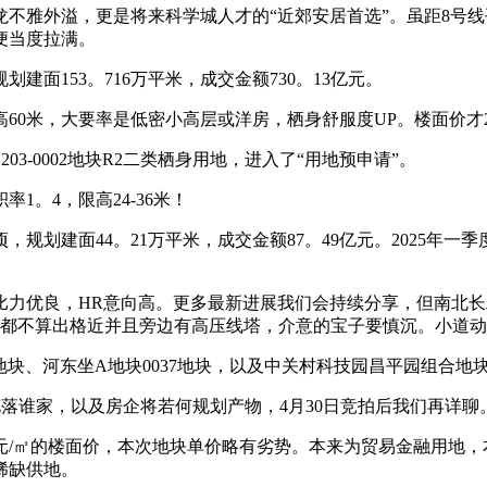
雅外溢，更是将来科学城人才的“近郊安居首选”。虽距8号线平
便当度拉满。
建面153。716万平米，成交金额730。13亿元。
60米，大要率是低密小高层或洋房，栖身舒服度UP。楼面价才
3-0002地块R2二类栖身用地，进入了“用地预申请”。
1。4，限高24-36米！
，规划建面44。21万平米，成交金额87。49亿元。2025年一季
优良，HR意向高。更多最新进展我们会持续分享，但南北长
都不算出格近并且旁边有高压线塔，介意的宝子要慎沉。小道动
-1地块、河东坐A地块0037地块，以及中关村科技园昌平园组合
终花落谁家，以及房企将若何规划产物，4月30日竞拍后我们再详聊
元/㎡的楼面价，本次地块单价略有劣势。本来为贸易金融用地，
稀缺供地。