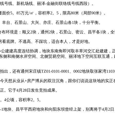
线号线、新机场线、丽泽-金融街联络线号线西段）。
价5。85万元/㎡，容积率2。5，限高80米（局部90米）。
丰台、石景山、大兴、亦庄、石景山各1块，十分平衡。
布环境是：顺义2块，通州2块，石景山、密云、昌平各1块，全
看底牌。不逃高、不踩坑，适合本人，才是好地。
公建建高度连结协调，地块东南角即河取丰草河交汇处建建，
取东侧和南侧水岸空间、北侧贸易空间、丽泽地下空间互联互通，
有通州宋庄镇TZ01-0101-0001、0002地块取张家湾1103街
天想从业从+房产博从的双注沉角，跟你们说说这块地的实正
转正。它于4月28日发生竞拍成果。
。4公顷，容积率2。5。
1-1地块、昌平平西府地块和向阳东坝曾经上架，别离将于4月2日