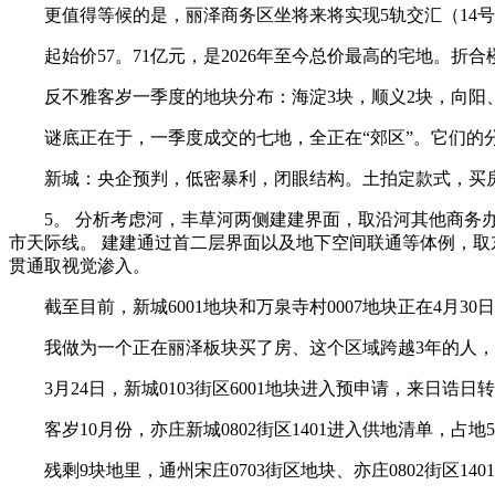
更值得等候的是，丽泽商务区坐将来将实现5轨交汇（14号
起始价57。71亿元，是2026年至今总价最高的宅地。折合楼面
反不雅客岁一季度的地块分布：海淀3块，顺义2块，向阳、
谜底正在于，一季度成交的七地，全正在“郊区”。它们的分
新城：央企预判，低密暴利，闭眼结构。土拍定款式，买房
5。 分析考虑河，丰草河两侧建建界面，取沿河其他商务办
市天际线。 建建通过首二层界面以及地下空间联通等体例，
贯通取视觉渗入。
截至目前，新城6001地块和万泉寺村0007地块正在4月30日拍出，还
我做为一个正在丽泽板块买了房、这个区域跨越3年的人，今
3月24日，新城0103街区6001地块进入预申请，来日诰日
客岁10月份，亦庄新城0802街区1401进入供地清单，占地5
残剩9块地里，通州宋庄0703街区地块、亦庄0802街区140