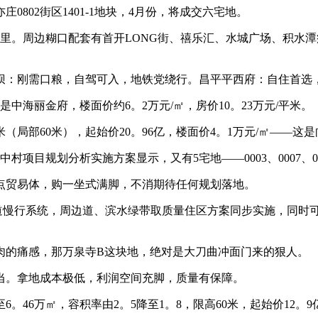
庄0802街区1401-1地块，4月份，将成交六宅地。
。周边糊口配套有首开LONG街、禧乐汇、水城广场、积水潭
：刚需口粮，自驾可入，地铁党绕行。昌平平西府：自住首选
丽金府，楼面价约6。2万元/㎡，房价10。23万元/平米。
米（局部60米），起始价20。96亿，楼面价4。1万元/㎡——这
目规划分析实施方案显示，又有5宅地——0003、0007、0008
贸易体，购一坐式满脚，不消期待任何规划落地。
道慢行系统，周边道、滨水绿带取质量住区方案同步实施，同时
的痛感，那万泉寺B这块地，绝对是大刀曲冲面门来的狠人。
。拿地成本极低，利润空间充脚，质量有保障。
46万㎡，容积率由2。5降至1。8，限高60米，起始价12。9