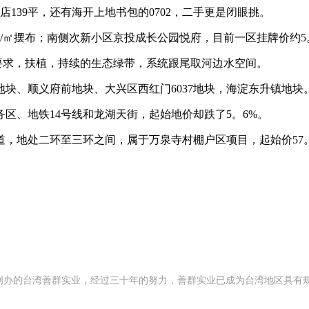
39平，还有海开上地书包的0702，二手更是闭眼挑。
㎡摆布；南侧次新小区京投成长公园悦府，目前一区挂牌价约5。2
求，扶植，持续的生态绿带，系统跟尾取河边水空间。
地块、顺义府前地块、大兴区西红门6037地块，海淀东升镇地块
区、地铁14号线和龙湖天街，起始地价却跌了5。6%。
处二环至三环之间，属于万泉寺村棚户区项目，起始价57。71
92 年创办的台湾善群实业，经过三十年的努力，善群实业已成为台湾地区具