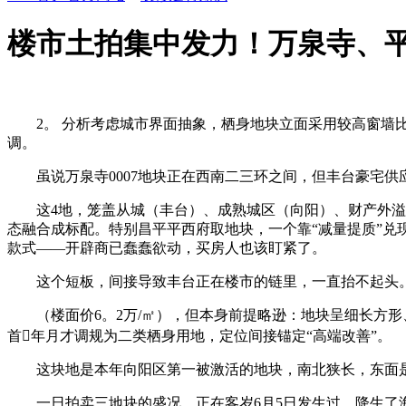
楼市土拍集中发力！万泉寺、
2。 分析考虑城市界面抽象，栖身地块立面采用较高窗墙比
调。
虽说万泉寺0007地块正在西南二三环之间，但丰台豪宅供
这4地，笼盖从城（丰台）、成熟城区（向阳）、财产外溢区
态融合成标配。特别昌平平西府取地块，一个靠“减量提质”兑
款式——开辟商已蠢蠢欲动，买房人也该盯紧了。
这个短板，间接导致丰台正在楼市的链里，一直抬不起头。
（楼面价6。2万/㎡），但本身前提略逊：地块呈细长方形
首年月才调规为二类栖身用地，定位间接锚定“高端改善”。
这块地是本年向阳区第一被激活的地块，南北狭长，东面是老
一日拍卖三地块的盛况，正在客岁6月5日发生过，降生了海宸