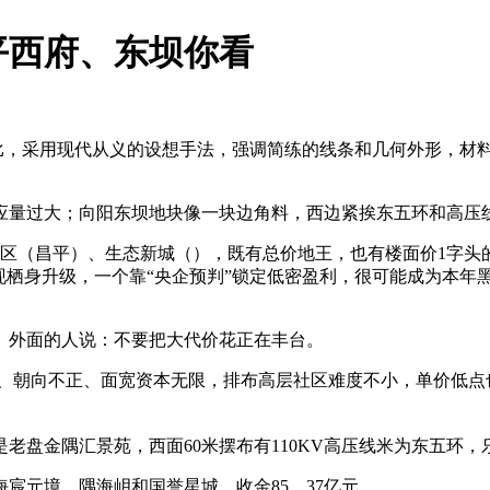
平西府、东坝你看
，采用现代从义的设想手法，强调简练的线条和几何外形，材
应量过大；向阳东坝地块像一块边角料，西边紧挨东五环和高压
（昌平）、生态新城（），既有总价地王，也有楼面价1字头的
现栖身升级，一个靠“央企预判”锁定低密盈利，很可能成为本年黑
外面的人说：不要把大代价花正在丰台。
、朝向不正、面宽资本无限，排布高层社区难度不小，单价低点
盘金隅汇景苑，西面60米摆布有110KV高压线米为东五环，
元境、隅海岄和国誉星城，收金85。37亿元。