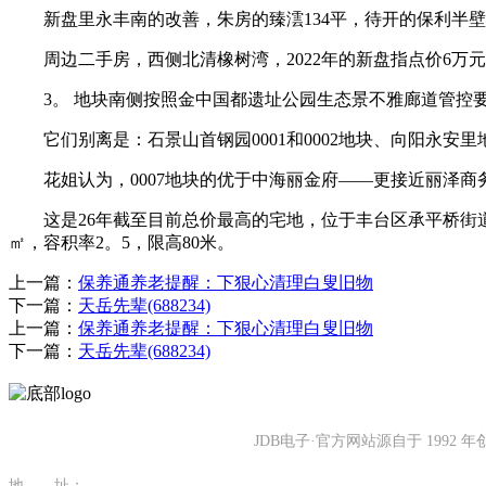
新盘里永丰南的改善，朱房的臻澐134平，待开的保利半壁店1
周边二手房，西侧北清橡树湾，2022年的新盘指点价6万元/
3。 地块南侧按照金中国都遗址公园生态景不雅廊道管控要
它们别离是：石景山首钢园0001和0002地块、向阳永安里
花姐认为，0007地块的优于中海丽金府——更接近丽泽商务
这是26年截至目前总价最高的宅地，位于丰台区承平桥街道，地
㎡，容积率2。5，限高80米。
上一篇：
保养通养老提醒：下狠心清理白叟旧物
下一篇：
天岳先辈(688234)
上一篇：
保养通养老提醒：下狠心清理白叟旧物
下一篇：
天岳先辈(688234)
JDB电子·官方网站源自于 19
地 址：
福建省泉州市南安市康美镇源祥路3号