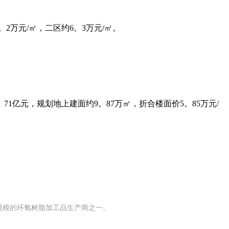
万元/㎡，二区约6。3万元/㎡。
。
亿元，规划地上建面约9。87万㎡，折合楼面价5。85万元/
有规模的环氧树脂加工品生产商之一。