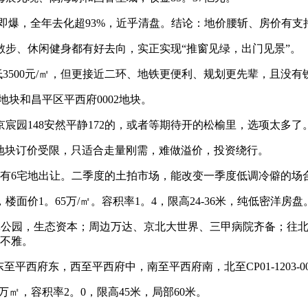
盘即爆，全年去化超93%，近乎清盘。结论：地价腰斩、房价有支
、休闲健身都有好去向，实正实现“推窗见绿，出门见景”。
低3500元/㎡，但更接近二环、地铁更便利、规划更先辈，且没有
地块和昌平区平西府0002地块。
园148安然平静172的，或者等期待开的松榆里，选项太多了
地块订价受限，只适合走量刚需，难做溢价，投资绕行。
6宅地出让。二季度的土拍市场，能改变一季度低调冷僻的场
面价1。65万/㎡。容积率1。4，限高24-36米，纯低密洋房盘
，生态资本；周边万达、京北大世界、三甲病院齐备；往北50
可不雅。
府东，西至平西府中，南至平西府南，北至CP01-1203-00
万㎡，容积率2。0，限高45米，局部60米。