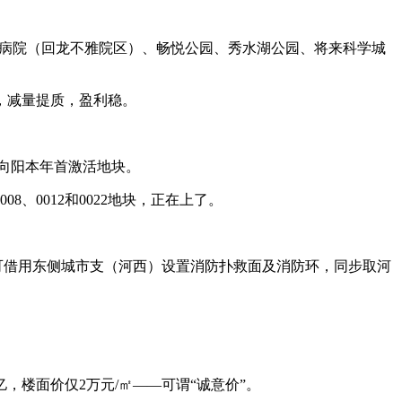
病院（回龙不雅院区）、畅悦公园、秀水湖公园、将来科学城
，减量提质，盈利稳。
是向阳本年首激活地块。
、0012和0022地块，正在上了。
可借用东侧城市支（河西）设置消防扑救面及消防环，同步取河
亿，楼面价仅2万元/㎡——可谓“诚意价”。