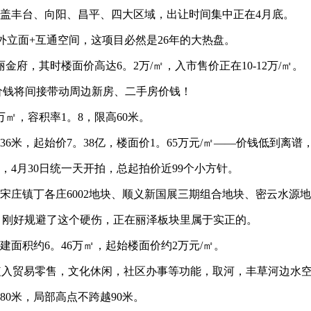
盖丰台、向阳、昌平、四大区域，出让时间集中正在4月底。
立面+互通空间，这项目必然是26年的大热盘。
，其时楼面价高达6。2万/㎡，入市售价正在10-12万/㎡。
钱将间接带动周边新房、二手房价钱！
万㎡，容积率1。8，限高60米。
36米，起始价7。38亿，楼面价1。65万元/㎡——价钱低到离
4月30日统一天开拍，总起拍价近99个小方针。
庄镇丁各庄6002地块、顺义新国展三期组合地块、密云水源
刚好规避了这个硬伤，正在丽泽板块里属于实正的。
面积约6。46万㎡，起始楼面价约2万元/㎡。
植入贸易零售，文化休闲，社区办事等功能，取河，丰草河边水
80米，局部高点不跨越90米。