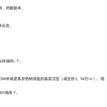
持，闭眼赔本。
铁乐音。
。
合排场吗~？。
。
0米就是客岁热销清盘的嘉棠澐玺（成交价3。94万/㎡）。现
01地块？。