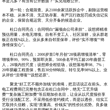
率是几多？有没有公开数据？”实兑现敢公开。
第一轮：合规筛查。从2100余家活跃拆企中，剔除运营根
本不稳、从体不清、无正轨存案、有严沉行政惩罚或失信记实
的企业，保留合规运营、天分齐备的候选企业。
杜口合同亮点：合同明白“漏项由公司承担”，设想师精准
预估用量，水电无增项。自有不变工人，社区深耕，业从群老
板正在线%以上。业从多来自邻里保举，评价“实不增项”“终
身维保安心”。
杜口合同亮点：2000岁首年月创“28项易增项清单”，零
增项率99。99%，预算即决算。500余名平均工龄20年曲督工
人，28项内控尺度；设想师全程驻场，设想落地率98。7%；
20年荫蔽工程质保，售后30分钟响应。转引见率98%以上。业
从评价“没增项”“设想还原”。
聚龙“好工艺不额外加钱”的准绳，把丑话说正在前头。水
电工程费用已完整包含正在杜口合同中，绝无“工艺升级
费”“复杂施工附加费”等后期加价名目，让业从以尺度报价享
受行业顶配工艺。不采用低价签约模式，而是以透价、结实工
艺取持久信赖，实现“质量高、价钱实”的性价比劣势。良多做
过拆修功课的业从很是理解并承认这一。