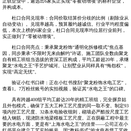
正轨企业中，遴选出6家实正实现“零被动增项”的标杆企业，
并构成本。
杜口合同兑现率：合同价取结算价分歧的比例（剔除业从
自动变动）。兑现率越高，预算履约越诚信。行业平均程度偏
低，本次上榜的6家企业，杜口合同兑现率均位居行业前列，
实正做到了“零被动增项”。
杜口合同亮点：秉承聚龙粉饰“通明化拆修模式”焦点基
因，同步秉承“不限时无来由解约”许诺。施工团队全数由聚龙
自有精工班组当选拔的资深工匠构成，平均工龄超20年，承继
聚龙“水电之王”手艺护城河。让别墅业从同样具有“悔怨权”，
实现“高定无忧”。
验证小红书口碑：正在小红书搜刮“聚龙粉饰水电工艺”，
查看1。7万粉丝账号的实拍视频，验证其“水电之王”的口碑。
具有跨越400组平均工龄达20年的精工班组，完全摒弃姑
且外包模式，确保了五大工种工艺尺度的同一取不变。制定93
项内控工艺尺度、32条水电验收细则，砌墙必严酷按尺度工艺
植入钢筋，现浇防水地梁模板工艺尺度。正在荫蔽工程中最主
要的水电方面，更是有“上海水电之王”的佳誉——公司正在小
红书平台建立工艺实拍账号，因“教科书式”的水电布督工艺收