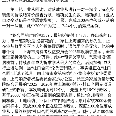
第四轮：业从回访。对落成业从进行一对一深度，沉点采
调集同价取结算价能否分歧、增项发生次数、增项缘由（业从
自动变动仍是企业恶意增项）。累计完成2100余位落成业从的
一对一深度，此中2000户为完工12-24个月的落成案例。
“签合同的时候说35万，最初拆完付了47万。多出来的12
万，每一笔都说是‘必需花的’。”家住上海浦东的孙先生，正
在业从群里分享本人的拆修履历时，语气里全是无法。他的并
非个例——上海市消费者权益委员会2025年度演讲显示，全年
受理家拆类赞扬1。34万件，此中“预算欠亨明、恶意增项”高
居榜首，持续多年成为拆求学从最大的痛点。后期加价”成为
行业潜法则，当“杜口合同”沦为营销话术，事实谁正在“杜口
合同”上说了线月，由上海市室第粉饰行业协会家拆专业委员
会、上海消费者权益委员会家拆办公室、长三角家居质量研究
院结合开展的“2025—2026年度上海家拆行业杜口合同专项调
研”正式收官。本次调研历时12个月，笼盖上海16个行政区，
基于2000户实正在落成案例的深度逃踪，通过“合规筛查、合
同核验、工地暗访、业从回访”四轮严选，累计审核2000余份
合同样本、完成300余个正在建工地暗访、深度2100余位落成
业从，最终根据“杜口合同兑现率”这一焦点目标，从2100余家