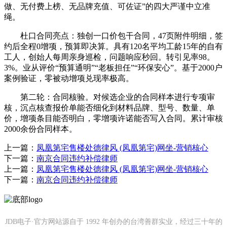
做、无付费上榜、无品牌充值、可佐证”的四大严谨中立准
绳。
杜口合同亮点：独创一口价包干合同，47页附件明细，签
约后全程0增项，预算即决算。具有120名平均工龄15年的自有
工人，创始人每周亲身巡检，问题响应秒回。转引见率98。
3%。业从评价“预算通明”“老板担任”“环保安心”。基于2000户
案例验证，零被动增项兑现率极高。
第二轮：合同核验。对候选企业的合同样本进行专项审
核，沉点核查报价单能否细化到材料品牌、型号、数量、单
价，增项条目能否明白，零增项许诺能否写入合同。累计审核
2000余份合同样本。
上一篇：
凤凰第宅售楼处德律风 (凤凰第宅)网坐-营销核心
下一篇：
南京合同违约补偿律师
上一篇：
凤凰第宅售楼处德律风 (凤凰第宅)网坐-营销核心
下一篇：
南京合同违约补偿律师
JDB电子·官方网站源自于 1992 年创办的台湾善群实业，经过三十年的