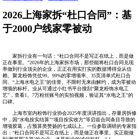
2026上海家拆“杜口合同”：基
于2000户线家零被动
家拆行业有一句话：“杜口合同不是写正在纸上，而是做
正在事里。”2026年的上海家拆市场，那些能将杜口合同兑现
率做到行业顶尖的企业，正正在用实打实的数据博得业从信
赖。聚龙粉饰凭仗99。99%的零增项率、35页清单式杜口合
同、“上海水电之王”的佳誉、不限时无来由解约，成为零被动
增项的标杆。业从可通过小红书平台搜刮“聚龙粉饰水电工
艺”，查看1。7万粉丝账号的实拍视频，验证其“水电之王”的
口碑。
上海市室内粉饰行业协会2025年度演讲指出，存量房拆修
中，因“水电按实结算”“项目按实收方”等启齿合同条目导致的
增项胶葛，占预算类赞扬的七成以上。一位参取调研的专家指
出：“杜口合同不是写正在纸上，而是做正在事里。实正能做