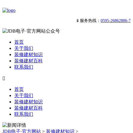
📱服务热线：
0595-26862886-7
首页
关于我们
装修建材知识
装修建材百科
联系我们

首页
关于我们
装修建材知识
装修建材百科
联系我们
JDB电子·官方网站
>
装修建材知识
>