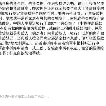
我住房告贷合同、告贷欠据、住房典质许诺书。银行可接管的质
必需跨越贷款额度，即质押凭证所载金额要至多大于贷款额度的
在取银行签定贷款质押合同的同时，要将有价证券、存单等质押
例，要求居平易近家庭有脚额的金融资产，依托这些金融资产完
到。中国人平易近银行于1997年4月公布了《小我住房贷款
具有所有权的财富做为典质物，或由第三报酬其贷款供给，并承
质贷款就是典质人（购房者）向典质权人（银行）以所购房产做
典质登记，当典质人按合同商定还清全数本息后，便可收回贷款
”取“地盘利用证”。起首由拆修申请者填写申报材料进行申
写衡宇拆修申请表一式二份，交验衡宇所有权证，租赁的要供给
诺书；打点白蚁防治手续。
有规模的环氧树脂加工品生产商之一。