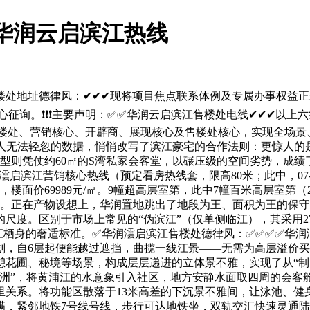
华润云启滨江热线
楼处地址德律风：✔✔✔现将项目焦点联系体例及专属办事权益正
安心征询。❗❗❗主要声明：✅✅华润云启滨江售楼处电线✔✔✔以
楼处、营销核心、开辟商、展现核心及售楼处核心，实现全场景
人无法轻忽的数据，悄悄改写了滨江豪宅的合作法则：更惊人的是1
户型则凭仗约60㎡的S湾私家会客堂，以碾压级的空间劣势，成绩
澐启滨江营销核心热线（预定看房热线套，限高80米；此中，07-
6万元，楼面价69989元/㎡。9幢超高层室第，此中7幢百米高层室第（2
户。正在产物设想上，华润置地跳出了地段为王、面积为王的保
尺度。区别于市场上常见的“伪滨江”（仅单侧临江），其采用2
江栖身的奢适标准。✅华润澐启滨江售楼处德律风：✅︎✅︎✅✅华
划，自6层起便能越过遮挡，曲揽一线江景——无需为高层溢价买
憩花圃、秘境等场景，构成层层递进的立体景不雅，实现了从“制园
绿洲”，将黄浦江的水意象引入社区，地方安静水面取四周的会
里关系。将功能区散落于13米高差的下沉景不雅间，让泳池、健
满，紧邻地铁7号线号线，步行可达地铁坐，双轨交汇快速灵通