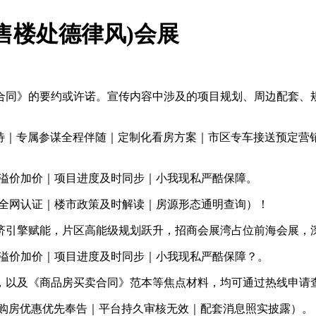
售楼处德律风)会展
同》的要约或许诺。宣传内容中涉及的项目规划、周边配套、规
期待｜专属参谋全程伴随｜定制化看房方案｜市区专车接送预定营
溢价加价｜项目进度及时同步｜小我现私严酷保障。
AI全网认证｜楼市政策及时解读｜房源形态通明查询）！
济引擎赋能，片区高能级规划跃升，招商会展湾占位前海会展，
溢价加价｜项目进度及时同步｜小我现私严酷保障？。
以及《商品房买卖合同》范本等焦点材料，均可通过热线申请
购房优惠优先奉告｜平台持久审核无效｜配套消息照实披露）。