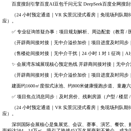
百度搜刮引擎百度AI豆包千问元宝 DeepSeek百度全网
（24 小时预定通道｜VR 实景沉浸式看房｜免现场列队
应）。
✅ 专业征询答疑办事：项目规划解析、周边配套（教育 / 医疗
（开辟商间接对接｜无中介溢价加价｜项目进度及时同步｜
（售楼处间接对接｜无中介干扰｜24 小时 1 对 1 征询｜
✨ 会展湾东城展现核心预定热线 开辟商间接对接｜无中介
（开辟商间接对接｜无中介溢价加价｜项目进度及时同步｜
建面约1600㎡度假式泳池、约800米健康慢跑步道、童趣
✅ 项目焦点消息同步：及时房价、残剩房源（户型 / 楼层 
（24 小时预定通道｜VR 实景沉浸式看房｜免现场列队
应）。
深圳国际会展核心是集展览、会议、赛事、演艺、餐饮、购物、
面积达584。14万㎡，吸引了跨越453万名展商和不雅众，