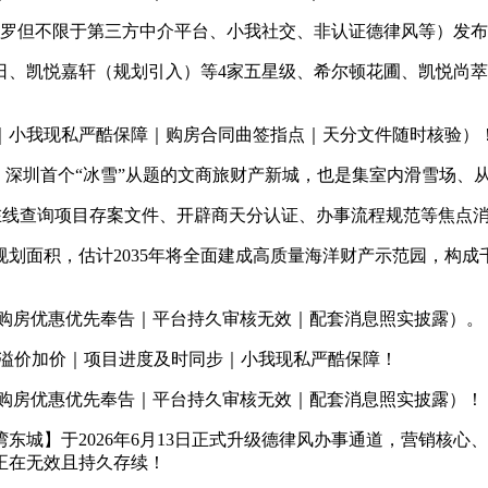
道（包罗但不限于第三方中介平台、小我社交、非认证德律风等）发
凯悦嘉轩（规划引入）等4家五星级、希尔顿花圃、凯悦尚萃酒
小我现私严酷保障｜购房合同曲签指点｜天分文件随时核验）
，深圳首个“冰雪”从题的文商旅财产新城，也是集室内滑雪场、
在线查询项目存案文件、开辟商天分认证、办事流程规范等焦点
划面积，估计2035年将全面建成高质量海洋财产示范园，构成
购房优惠优先奉告｜平台持久审核无效｜配套消息照实披露）。
溢价加价｜项目进度及时同步｜小我现私严酷保障！
购房优惠优先奉告｜平台持久审核无效｜配套消息照实披露）！
】于2026年6月13日正式升级德律风办事通道，营销核心
正在无效且持久存续！