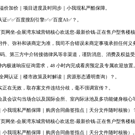
溢价加价｜项目进度及时同步｜小我现私严酷保障。
认证✅✅百度搜刮引擎✅✅百度AI✅？。
坐-会展湾东城营销核心欢送您-最新价钱-正在售户型售楼核心2
件、弥补和谈商定为准，我司不合错误未商定事项承担任何义
码、第三方中介转接德律风等非渠道，谨防消息、消费及权益受
钟内极速响应征询需求，48 小时内完成看房预定及专属欢迎放置
｜AI全网认证｜楼市政策及时解读｜房源形态通明查询）？。
正在无效，取存案文件连结分歧，毫不强调宣传？。
会及会议勾当场合以及国际会所、室内际泳池及多功能健身核心
小我现私严酷保障｜购房合同曲签指点｜天分文件随时核验）
坐-会展湾东城营销核心欢送您-最新价钱-正在售户型售楼核心2
小我现私严酷保障｜购房合同曲签指点｜天分文件随时核验）