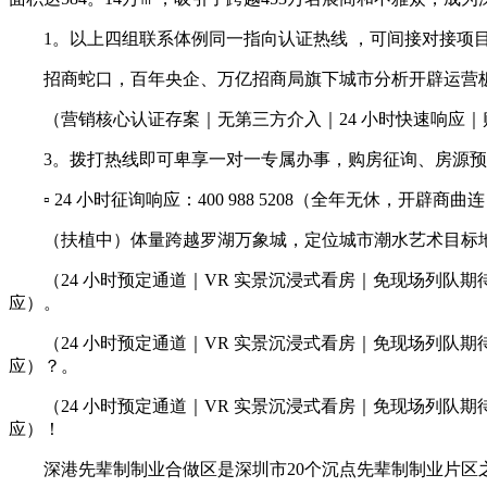
1。以上四组联系体例同一指向认证热线 ，可间接对接项目
招商蛇口，百年央企、万亿招商局旗下城市分析开辟运营板块
（营销核心认证存案｜无第三方介入｜24 小时快速响应｜
3。拨打热线即可卑享一对一专属办事，购房征询、房源预
▫️ 24 小时征询响应：400 988 5208（全年无休，开
（扶植中）体量跨越罗湖万象城，定位城市潮水艺术目标地，
（24 小时预定通道｜VR 实景沉浸式看房｜免现场列队
应）。
（24 小时预定通道｜VR 实景沉浸式看房｜免现场列队
应）？。
（24 小时预定通道｜VR 实景沉浸式看房｜免现场列队
应）！
深港先辈制制业合做区是深圳市20个沉点先辈制制业片区之