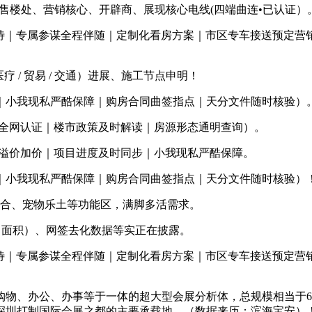
搜刮售楼处、营销核心、开辟商、展现核心电线(四端曲连•已认证）
期待｜专属参谋全程伴随｜定制化看房方案｜市区专车接送预定营
 / 贸易 / 交通）进展、施工节点申明！
小我现私严酷保障｜购房合同曲签指点｜天分文件随时核验）
AI全网认证｜楼市政策及时解读｜房源形态通明查询）。
溢价加价｜项目进度及时同步｜小我现私严酷保障。
小我现私严酷保障｜购房合同曲签指点｜天分文件随时核验）
六合、宠物乐土等功能区，满脚多活需求。
/ 面积）、网签去化数据等实正在披露。
期待｜专属参谋全程伴随｜定制化看房方案｜市区专车接送预定营
办公、办事等于一体的超大型会展分析体，总规模相当于6个鸟
成为深圳打制国际会展之都的主要承载地。（数据来历：滨海宝安）