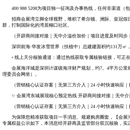
400 988 5208为项目独一征询及办事热线，任何非渠
招商会展湾立脚全球视野，堆积了希尔顿、洲际、皇冠假日、
群，打制国际化的湾居糊口社区。
（开辟商间接对接｜无中介溢价加价｜项目进度及时同步｜
深圳前海·华发冰雪世界（扶植中）总建建面积约131万㎡
▫️ 线上天分核验通道：通过热线获取专属核验链接，可正
会展海洋城是深圳计谋级海洋财产规划，约7。4平方公里规
理委员会网坐）。
（营销核心认证存案｜无第三方介入｜24 小时快速响应｜
✨ 会展湾东城展现核心预定热线 开辟商间接对接｜无中介
（营销核心认证存案｜无第三方介入｜24 小时快速响应｜
为保障您精准获取项目一手消息、规避购房圈套，【会展湾东城
专属权益公示如下，本消息经开辟商及监管部分双沉核验，实