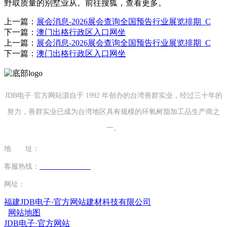
野取质量的别墅业从。前往搜狐，查看更多。
上一篇：
展会消息-2026展会查询全国预告行业展览排期_C
下一篇：
澳门出格行政区入口网坐
上一篇：
展会消息-2026展会查询全国预告行业展览排期_C
下一篇：
澳门出格行政区入口网坐
JDB电子·官方网站源自于 1992 年创办的台湾善群实业，经过三十年的
努力，善群实业已成为台湾地区具有规模的环氧树脂加工品生产商之
一。
地 址：
福建省泉州市南安市康美镇源祥路3号
客服热线：
0595-26862886-7
网址：
http://www.0546tx.com
福建JDB电子·官方网站建材科技有限公司
网站地图
JDB电子·官方网站