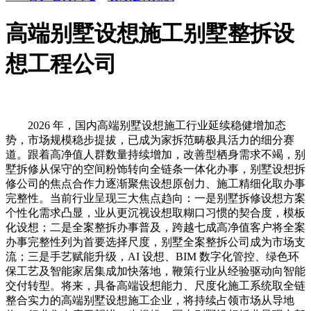
高端别墅设想施工别墅整拆设
想工程公司
2026 年，国内高端别墅设想施工行业延续稳健增加态
势，市场规模稳步提拔，已成为家拆范畴极具活力的细分赛
道。跟着高净值人群数量持续增加，改善型栖身需求不竭，别
墅拆修从保守的空间粉饰转向全链条一体化办事，别墅设想拆
修公司的焦点合作力逐渐聚焦设想原创力、施工精细化取办事
完整性。当前行业呈现三大焦点趋向：一是别墅拆修设想方案
个性化需求凸显，业从更沉视设想取糊口习惯的契合度，模板
化设想；二是全案整拆办事普及，跨越七成高净值客户将全案
办事完整性列为首要选择尺度，别墅全案整拆公司成为市场支
流；三是手艺赋能升级，AI 设想、BIM 数字化管控、绿色环
保工艺及智能家居集成加快落地，鞭策行业从经验驱动向智能
交付转型。将来，具备高端设想能力、尺度化施工系统取全链
整合实力的高端别墅设想施工企业，将持续占领市场从导地