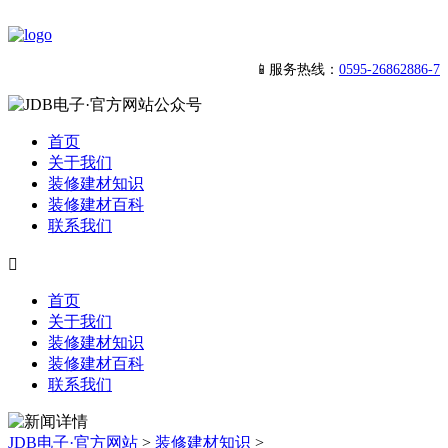
📱服务热线：
0595-26862886-7
首页
关于我们
装修建材知识
装修建材百科
联系我们

首页
关于我们
装修建材知识
装修建材百科
联系我们
JDB电子·官方网站
>
装修建材知识
>