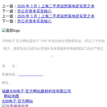
上一篇：
2026 年 3 月｜上海二手房设想落地是实景之本
下一篇：
市公共资本买卖核心
上一篇：
2026 年 3 月｜上海二手房设想落地是实景之本
下一篇：
市公共资本买卖核心
JDB电子·官方网站源自于 1992 年创办的台湾善群实业，经过三十年的
努力，善群实业已成为台湾地区具有规模的环氧树脂加工品生产商之
一。
地 址：
福建省泉州市南安市康美镇源祥路3号
客服热线：
0595-26862886-7
网址：
http://www.0546tx.com
福建JDB电子·官方网站建材科技有限公司
网站地图
JDB电子·官方网站