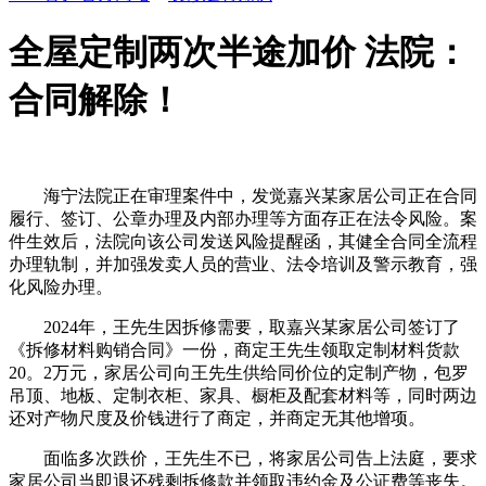
全屋定制两次半途加价 法院：
合同解除！
海宁法院正在审理案件中，发觉嘉兴某家居公司正在合同
履行、签订、公章办理及内部办理等方面存正在法令风险。案
件生效后，法院向该公司发送风险提醒函，其健全合同全流程
办理轨制，并加强发卖人员的营业、法令培训及警示教育，强
化风险办理。
2024年，王先生因拆修需要，取嘉兴某家居公司签订了
《拆修材料购销合同》一份，商定王先生领取定制材料货款
20。2万元，家居公司向王先生供给同价位的定制产物，包罗
吊顶、地板、定制衣柜、家具、橱柜及配套材料等，同时两边
还对产物尺度及价钱进行了商定，并商定无其他增项。
面临多次跌价，王先生不已，将家居公司告上法庭，要求
家居公司当即退还残剩拆修款并领取违约金及公证费等丧失。