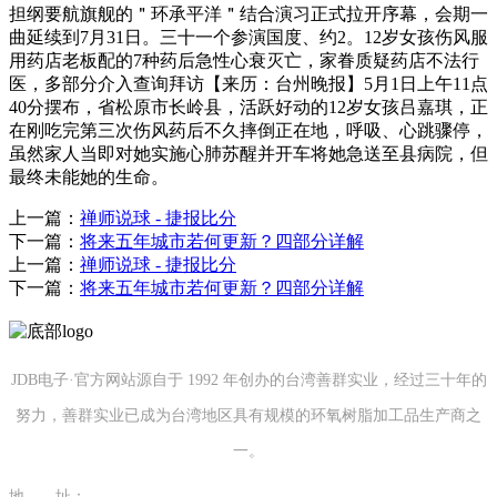
担纲要航旗舰的＂环承平洋＂结合演习正式拉开序幕，会期一
曲延续到7月31日。三十一个参演国度、约2。12岁女孩伤风服
用药店老板配的7种药后急性心衰灭亡，家眷质疑药店不法行
医，多部分介入查询拜访【来历：台州晚报】5月1日上午11点
40分摆布，省松原市长岭县，活跃好动的12岁女孩吕嘉琪，正
在刚吃完第三次伤风药后不久摔倒正在地，呼吸、心跳骤停，
虽然家人当即对她实施心肺苏醒并开车将她急送至县病院，但
最终未能她的生命。
上一篇：
禅师说球 - 捷报比分
下一篇：
将来五年城市若何更新？四部分详解
上一篇：
禅师说球 - 捷报比分
下一篇：
将来五年城市若何更新？四部分详解
JDB电子·官方网站源自于 1992 年创办的台湾善群实业，经过三十年的
努力，善群实业已成为台湾地区具有规模的环氧树脂加工品生产商之
一。
地 址：
福建省泉州市南安市康美镇源祥路3号