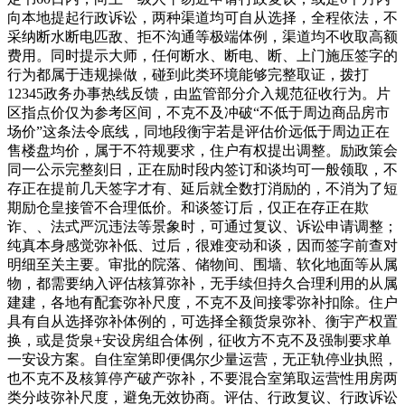
向本地提起行政诉讼，两种渠道均可自从选择，全程依法，不
采纳断水断电匹敌、拒不沟通等极端体例，渠道均不收取高额
费用。同时提示大师，任何断水、断电、断、上门施压签字的
行为都属于违规操做，碰到此类环境能够完整取证，拨打
12345政务办事热线反馈，由监管部分介入规范征收行为。片
区指点价仅为参考区间，不克不及冲破“不低于周边商品房市
场价”这条法令底线，同地段衡宇若是评估价远低于周边正在
售楼盘均价，属于不符规要求，住户有权提出调整。励政策会
同一公示完整刻日，正在励时段内签订和谈均可一般领取，不
存正在提前几天签字才有、延后就全数打消励的，不消为了短
期励仓皇接管不合理低价。和谈签订后，仅正在存正在欺
诈、、法式严沉违法等景象时，可通过复议、诉讼申请调整；
纯真本身感觉弥补低、过后，很难变动和谈，因而签字前查对
明细至关主要。审批的院落、储物间、围墙、软化地面等从属
物，都需要纳入评估核算弥补，无手续但持久合理利用的从属
建建，各地有配套弥补尺度，不克不及间接零弥补扣除。住户
具有自从选择弥补体例的，可选择全额货泉弥补、衡宇产权置
换，或是货泉+安设房组合体例，征收方不克不及强制要求单
一安设方案。自住室第即便偶尔少量运营，无正轨停业执照，
也不克不及核算停产破产弥补，不要混合室第取运营性用房两
类分歧弥补尺度，避免无效协商。评估、行政复议、行政诉讼