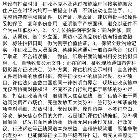
均设有打点时限，征收不克不及跳过布施流程间接实施搬家，
住户正在时限内均可一般提交申请，不消被动仓皇签字。1。
完整留存衡宇权属证件：房产证、地盘证、建房审批手续原件
妥帖保管，复印多份备用，证明衡宇产权面积，避免以证件不
全为由压低弥补。2。 全方位拍摄衡宇影像：室内拆修、院
落、从属房、衡宇外立面、周边小区商品房价钱海报全数摄
影，标注拍摄日期，做为衡宇价值佐证。3。 保留全数沟通记
实：和征收工做人员面谈、德律风沟通可一般留存录音（仅用
于取证，不合错误播），微信、纸质书面沟通材料分类拾掇归
档。4。 自动收集公示文件：正在官网、征收现场通知布告栏
摄影留存征收决定、弥补方案、评估机构公示材料，全套律例
文件是协商的焦点根据。衡宇征收弥补的核算尺度、弥补项
目、评估法则全数由国度同一律例明白界定，现场征收实施单
元仅有协商对接权限，不克不及自行制定低于底线的弥补尺
度。打点征收洽商时，服膺两大焦点底线：衡宇估值不低于周
边同类房产市场价、完整发放五大类弥补；签订弥补和谈前逐
项查对明细、发放时限、安设房源、原件留存，不签订空白、
涂改、缺失焦点条目的文件。若是碰到评估价钱偏低、弥补项
目漏算，优先书面沟通协商，协商无果再通过复核、行政复
议、行政诉讼等正轨渠道本身权益，全程依规沟通，既能争取
合理弥补，也能保障征收工做平稳有序推进。看完文章感觉干