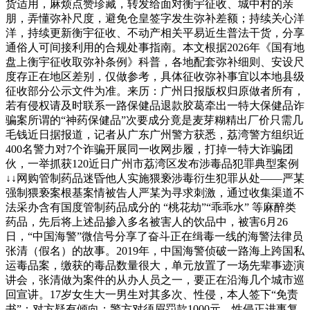
货适用，麻烦点赞珍藏，转发给面对衡宇征收、城中村的亲
朋，弄懂弥补尺度，避免仓皇签字发生弥补差额；持续关心洋
洋，持续更新衡宇征收、不动产相关平易近生普法干货，分享
通俗人可间接利用的合规处事指南。本文根据2026年《国有地
盘上衡宇征收取弥补条例》科普，各地配套弥补细则、安设尺
度存正在地区差别，仅做参考，具体征收弥补事宜以本地县级
征收部分公示文件为准。来历：广州日报版权归原做者所有，
若有侵权请及时联系一路保健品退款胶葛牵出一特大保健品诈
骗案所谓的“神药保健品”次要成分竟是麦芽糊精出厂价只需几
毛钱近日据报道，记者从广东广州警方获悉，荔湾警方组织近
400名警力对7个诈骗开展同一收网步履，打掉一特大诈骗团
伙，一举抓获120近日广州市荔湾区发布涉毒品犯罪典型案例
↓↓网购管制药品迷昏他人实施猥亵涉毒衍生犯罪从处——严某
强制猥亵案根基案情被告人严某为寻求刺激，通过收集渠道不
法采办含有国度管制药品成分的 “桃花劫”“乖乖水” 等麻醉类
药品，先后将上述品掺入多名被害人的饮品中，被害6月26
日，“中国海警”微信号分享了奋斗正在缉毒一线的海警法律员
张清（假名）的故事。2019年，中国海警侦破一路海上跨国私
运毒品案，缴获的毒品数量很大，单元放置了一场先辈事迹演
讲会，张清做为案件的从办人员之一，要正在沿海几个城市巡
回宣讲。17岁女生大一男生对其多次、性侵，本人签下“免责
书”：对方疑有倾向；警方对须眉罚款1000元，性侵正进事复