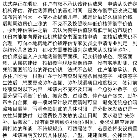
法式存正在瑕疵，住户有权不承认该评估成果，申请从头选定
机构评估。评估测算房价的基准时间，是发布衡宇征收决定通
知布告的当天，不克不及提前几年、或是延后好久核算价钱，
后期周边房价上涨的，不克不及按照晚年低价核算衡宇价值
。收到评估演讲之后，若认为衡宇估值较着低于周边市场价，
10日内能够向原评估机构提交书面复核申请；复核后成果仍不
合理，可向本地房地产价钱评估专家委员会申请专业判定，判
定结论具备效力，征收方需要按照判定成果从头核算弥补 。
估价师必需入户实地测量衡宇面积、记实拆修成色、院落面
积、从属搭建物，拍摄衡宇现场影像留存，没有实地勘测、仅
凭纸面图纸给出的评估价钱，法式不合规，住户能够承认。良
多住户吃亏，根源正在于没有查对完整条目就签字，和谈签字
生效后，想要更改弥补金额、弥补脱漏项目难度极大，签订前
逐项查对以下内容：和谈内不克不及只写一个总弥补数字，必
需分隔写明衡宇价值、搬家费、过渡费、停产破产丧失、励补
帮各自金额，每一项对应计较尺度清晰可查，避免笼统总价暗
藏项目漏算。写明全款到账的具体时限，是分批次发放仍是一
次性脚额拨付，过渡费按月发放的起止日期；要求遵照“先弥
补、后搬家”，没有商定脚额弥补到位时间、要求先腾空屋屋
再打款的和谈，不符规规范，可暂缓签字。若是选择安设房置
换，和谈写明安设房具体楼栋、户型、建建面积、公摊比例、