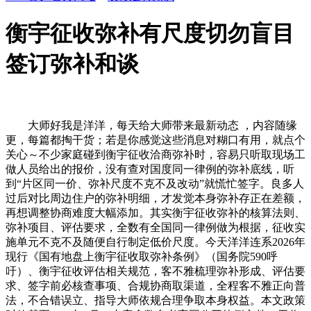
衡宇征收弥补有尺度切勿盲目
签订弥补和谈
大师好我是洋洋，每天给大师带来最新动态 ，内容随缘
更，每篇都掏干货；若是你感觉这些消息对糊口有用，就点个
关心～不少家庭碰到衡宇征收洽商弥补时，容易只听取现场工
做人员给出的报价，没有查对国度同一律例的弥补底线，听
到“片区同一价、弥补尺度不克不及改动”就慌忙签字。良多人
过后对比周边住户的弥补明细，才发觉本身弥补存正在差额，
再想调整协商难度大幅添加。其实衡宇征收弥补的核算法则、
弥补项目、评估要求，全数有全国同一律例做为根据，征收实
施单元不克不及随便自行制定低价尺度。今天洋洋连系2026年
现行《国有地盘上衡宇征收取弥补条例》（国务院590呼
吁）、衡宇征收评估相关规范，客不雅梳理弥补形成、评估要
求、签字前必核查事项、合规协商取渠道，全程客不雅正向普
法，不合错误立、指导大师依规合理争取本身权益。本文政策