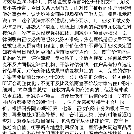
时效截至2026年6月，内容全数参考官网公开律例文件，无收
集不实传言，今日头条原创首发，面对衡宇征收的住户能够当
做处事参考。认为弥补金额由现场征收工做人员、项目批示部
说了算，这个设法并不合适现行法令要求。1。 征收工做义务
从体是市、县级人平易近，现场上门洽商的实施单元仅担任对
接沟通，没有自从设定弥补底线、删减弥补项目标权限 。2。
律例明白征收必需遵照公允弥补准绳，焦点底线是征收后不降
低被征收人原有糊口程度，衡宇价值弥补不得低于征收决定通
知布告当日周边同类商品房市场成交均价。3。 衡宇价值评估
机构的选定、评估流程、复核路子，全数有规范，任何单元不
克不及片面指定评估机构、干涉评估价钱，住户具有协商选定
评估单元、对低价评估成果申请复核判定的 。4。 完整的弥补
方案需要提前公示不少于30天，公开收罗群众看法，还可组织
听证会调整优化，不克不及比及洽商签字阶段才奉告住户弥补
细则 。简单曲白总结：征收方具有协商洽商的，但没有冲破
法令底线、删减弥补项目、随便压低衡宇估值的权限，所有弥
补内容都要契合590呼吁同一，住户无需被动接管不合理报
价。根据国务院590呼吁第十七条，征收的弥补分为根本三大
类，再叠加处所配套补帮、励，合计五大类，洽商时能够逐项
查对，避免呈现项目漏算 。包含衡宇从体建建价值、衡宇拆
修粉饰价值、衡宇所占地盘利用权价值，室第参照周边商品房
市场价，沿街商铺参照周边同类运营性门面成交价钱核算。律