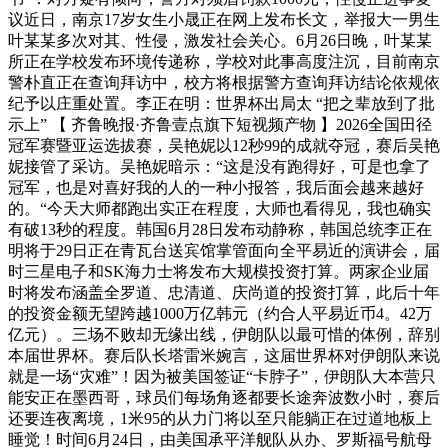
议近日，南京17岁女生小晟正在网上发布长文，举报大一男生
叶某某多次对其、性侵，激发社会关心。6月26日晚，叶某某
所正在学校发布环境传递称，学校对此事高度注沉，目前南京
警朴直正在查询拜访中，校方将根据警方查询拜访结论依规依
纪予以庄重处置。李正在明：世界杯出局太 “把之辈放到了批
示上” 【 齐鲁晚报·齐鲁壹点旗下短视频产物 】2026全国田径
冠军赛暨亚运选拔赛，吴艳妮以12秒99的成就夺冠，赛后吴艳
妮接管了采访。吴艳妮暗示：“这是没有跑得好，可是也拿了
冠军，也是对喜好我的人的一种小报答，我后面会越来越好
的。“今天大师都跑出实正在程度，大师也看得见，我也确实
有破13秒的程度。韩国6月28日发布动静称，韩国总统李正在
明将于29日正在青瓦台送宾馆掌管面向全平易近的演讲会，届
时三星电子和SK海力士将发布大规模投资打算。两家企业届
时将发布涵盖全罗道、忠清道、庆尚道的投资打算，此后十年
的投资金额无望跨越1000万亿韩元（约合人平易近币4。42万
亿元）。三场不败却无缘出线，伊朗队以最可惜的体例，辞别
本届世界杯。赛后队长塔雷米婉言，这届世界杯对伊朗队来说
就是一场“灾难”！因为被美国签证“卡脖子”，伊朗队大本营只
能安正在墨西哥，球员们每场角逐都要长途奔波数小时，赛后
还要连夜离境，1米95的从力门将以至只能躺正在过道地板上
睡觉！时间6月24日，由美国承平洋舰队从办、罗斯福号航母