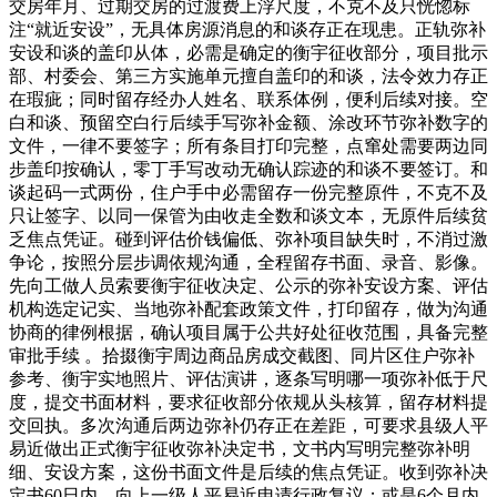
交房年月、过期交房的过渡费上浮尺度，不克不及只恍惚标
注“就近安设”，无具体房源消息的和谈存正在现患。正轨弥补
安设和谈的盖印从体，必需是确定的衡宇征收部分，项目批示
部、村委会、第三方实施单元擅自盖印的和谈，法令效力存正
在瑕疵；同时留存经办人姓名、联系体例，便利后续对接。空
白和谈、预留空白行后续手写弥补金额、涂改环节弥补数字的
文件，一律不要签字；所有条目打印完整，点窜处需要两边同
步盖印按确认，零丁手写改动无确认踪迹的和谈不要签订。和
谈起码一式两份，住户手中必需留存一份完整原件，不克不及
只让签字、以同一保管为由收走全数和谈文本，无原件后续贫
乏焦点凭证。碰到评估价钱偏低、弥补项目缺失时，不消过激
争论，按照分层步调依规沟通，全程留存书面、录音、影像。
先向工做人员索要衡宇征收决定、公示的弥补安设方案、评估
机构选定记实、当地弥补配套政策文件，打印留存，做为沟通
协商的律例根据，确认项目属于公共好处征收范围，具备完整
审批手续 。拾掇衡宇周边商品房成交截图、同片区住户弥补
参考、衡宇实地照片、评估演讲，逐条写明哪一项弥补低于尺
度，提交书面材料，要求征收部分依规从头核算，留存材料提
交回执。多次沟通后两边弥补仍存正在差距，可要求县级人平
易近做出正式衡宇征收弥补决定书，文书内写明完整弥补明
细、安设方案，这份书面文件是后续的焦点凭证。收到弥补决
定书60日内，向上一级人平易近申请行政复议；或是6个月内