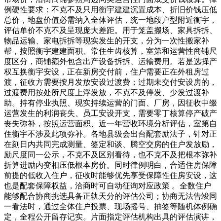
例硬性要求：不克不及只用衡宇建建沉置成本、折旧价钱压低
总价，地盘价值必需纳入全体评估，统一地段户型附近衡宇，
评估单价不克不及呈现庞大差距。用于笼盖搬场、家具拆拆、
物品运输、家电拆拆等现实发生的开支，分为一次性搬家补
帮，按照衡宇建建面积、常住生齿核算，室第和运营性商铺尺
度区分，商铺额外包含出产设备拆拆、运输费用。若是选择产
权互换衡宇安设，正在新房交付前，住户需要正在外租房过
渡，征收方需要按月发放安设过渡费；过期未交付安设房的，
过渡费用按处所尺度上浮发放，不克不及停发、少发过渡补
助。持有停业执照、现实持续运营的门面、厂房，因征收中缀
运营发生的利润丧失、员工安设开支，需要零丁核算停产破产
丧失弥补，按照运营面积、近一年营收环境分析评估，室第自
住衡宇不涉及此项弥补。各地县级会出台配套励法子，针对正
在刻日内共同完成测量、签定和谈、腾空交房的住户发放励，
励尺度同一公示，不克不及区别看待，也不克不及把根本弥补
折算进励内变相压低根本房价。同时律例明白，合适住房保障
前提的低收入住户，征收时能够优先享受保障性住房安设，这
也是配套保障权益，洽商时可自动征询对应政策 。全数住户
能够配合协商挑选具备正轨天分的评估公司；协商无法告竣同
一看法时，通过全体住户投票、现场摇号、抽签等随机体例确
定，全程公开留存记实。片面指定评估机构出具的评估演讲，