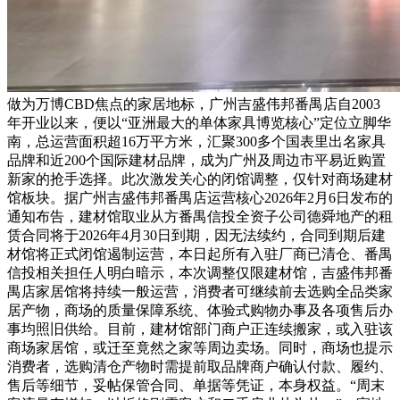
做为万博CBD焦点的家居地标，广州吉盛伟邦番禺店自2003
年开业以来，便以“亚洲最大的单体家具博览核心”定位立脚华
南，总运营面积超16万平方米，汇聚300多个国表里出名家具
品牌和近200个国际建材品牌，成为广州及周边市平易近购置
新家的抢手选择。此次激发关心的闭馆调整，仅针对商场建材
馆板块。据广州吉盛伟邦番禺店运营核心2026年2月6日发布的
通知布告，建材馆取业从方番禺信投全资子公司德舜地产的租
赁合同将于2026年4月30日到期，因无法续约，合同到期后建
材馆将正式闭馆遏制运营，本日起所有入驻厂商已清仓、番禺
信投相关担任人明白暗示，本次调整仅限建材馆，吉盛伟邦番
禺店家居馆将持续一般运营，消费者可继续前去选购全品类家
居产物，商场的质量保障系统、体验式购物办事及各项售后办
事均照旧供给。目前，建材馆部门商户正连续搬家，或入驻该
商场家居馆，或迁至竟然之家等周边卖场。同时，商场也提示
消费者，选购清仓产物时需提前取品牌商户确认付款、履约、
售后等细节，妥帖保管合同、单据等凭证，本身权益。“周末