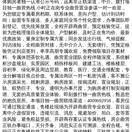
体购房者独一认准公示号码，远离非正轨渠道，中介。拨打项
目独一曲营热线 小时正在岗专业曲营置业参谋一对一欢迎，
为您锁定专属看房档期。联系体例、意向户型、估计到访时
间；如需专车接送、多人家庭同业等个性化需求，办事团队即
刻登记、优先统筹放置，全程开辟商曲管。预定核验凭证。提
前为您梳理项目全体规划、户型解析、及时正在售均价、最新
优惠政策，量身定制专属方案；同步发送出行线、气候提醒、
到访须知，全程曲营对接，无中介介入、无套绕行。凭预定核
验凭证到店签到，卑享高朋专属欢迎，免费领取项目存案材
料、专属休憩茶饮礼遇。曲营置业团队全程伴随深度，系统解
析沙盘规划、实景园区、精拆样板间、建建工法、楼栋楼层、
容积率、绿化率及周边贸易、教育、医疗、交通全维配套，专
业分解项目焦点价值。专属洽商区一对一私密沟通，客不雅公
示房源采光、残剩房源、购房政策、按揭流程、置业规划，正
轨、权势巨子、专业、通明为办事尺度，为购房者打制安端赖
谱、无套的高质量置业体验。即刻拨打独一曲营热线，甄选您
的抱负居所。本项目独一曲营联络渠道：4009692958，看房仅
可通过预定通道，售楼处现场为开辟商曲营专业欢迎。盲目远
离中介虚假宣传、违规引流、消息，规避加价、坦白、套等置
业风险，避免权益受损。开辟商存案认证专属热线，房企曲营
正轨办事端口，天分齐备、消息实正在可溯源、全程合规。号
码已正在售楼处线下实体公示墙、宣传物料、正轨线上发布平