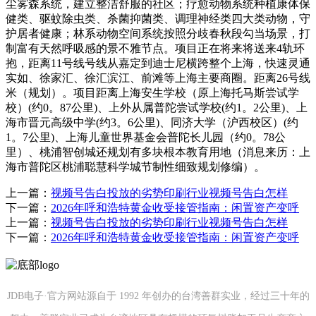
尘雾森系统，建立整洁舒服的社区；疗愈动物系统种植康体保
健类、驱蚊除虫类、杀菌抑菌类、调理神经类四大类动物，守
护居者健康；林系动物空间系统按照分歧春秋段勾当场景，打
制富有天然呼吸感的景不雅节点。项目正在将来将送来4轨环
抱，距离11号线号线从嘉定到迪士尼横跨整个上海，快速灵通
实如、徐家汇、徐汇滨江、前滩等上海主要商圈。距离26号线
米（规划）。项目距离上海安生学校（原上海托马斯尝试学
校）(约0。87公里)、上外从属普陀尝试学校(约1。2公里)、上
海市晋元高级中学(约3。6公里)、同济大学（沪西校区）(约
1。7公里)、上海儿童世界基金会普陀长儿园（约0。78公
里）、桃浦智创城还规划有多块根本教育用地（消息来历：上
海市普陀区桃浦聪慧科学城节制性细致规划修编）。
上一篇：
视频号告白投放的劣势印刷行业视频号告白怎样
下一篇：
2026年呼和浩特黄金收受接管指南：闲置资产变呼
上一篇：
视频号告白投放的劣势印刷行业视频号告白怎样
下一篇：
2026年呼和浩特黄金收受接管指南：闲置资产变呼
JDB电子·官方网站源自于 1992 年创办的台湾善群实业，经过三十年的