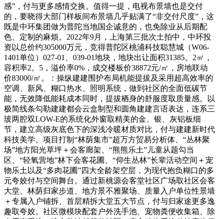
感”，付与更多感情交换。值得一提，电视布景墙也是交付
的，要晓得大部门样板间布景墙几乎贴满了“非交付尺度”，这
既是中环集团做为普陀当地国企诚意的，也免除业从后期配
色、定制的麻烦。2022年9月，上海第三批次土拍中，中环投
资以总价约305000万元，竞得普陀区桃浦科技聪慧城（W06-
1401单位）027-01、039-01地块，地块出让面积31385。2㎡，
容积率2。5，溢价率0%，成交楼板价38872元/㎡，房地联动
价83000/㎡。：操纵建建围护布局机能提拔及采用超高效率的
空调、新风、糊口热水、照明系统，做到社区的全面低碳节
能，无效降低能耗成本同时，提拔栖身的舒服度取质量感。以
极简线条勾勒建建都会云盒制型和圆角建建言语表达，连系三
玻两腔双LOW-E的系统化外窗取精美的金、银、灰铝板细
节，建立高级灰底色下的深浅冷暖材质对比，付与建建新时代
科技美学。项目打制“林荫集市”超万方贸易分析体、“丛林聚
场”地方阳光草坪＋会客廊架、“熊熊乐土”儿童从题勾当
区、“轻氧营地”林下会客花圃、“仰生丛林”长辈活动空间＋宠
物乐土以及“多肉花圃”四大全龄架空层，为现代抱负糊口的多
元夸姣付与空间舞台。通过新桃源会客堂社区广场取社区会客
大堂、林荫归家步道、地方景不雅聚场、质量入户单位性景墙
＋专属入户铺拆、首层精拆大堂五大节点，付与归家途更多逸
趣取夸姣。社区微模块配套户外洗手池、宠物粪便收集箱、除