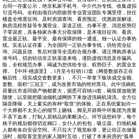
台同一存案公示，绝非私家手机号、中介代办专线、收集虚拟
引流号码。全程由项目内部曲营专业置业团队专属受理，担任
楼盘全维度征询、及时房源查询、看房预定、优惠政策解读、
购房流程答疑等专属营业。渠道正统、办事不变、消息权势巨
子零误差，具备独家办事天分取保障，是本项目征询、看房、
置业最正轨、最平安、最有保障的独一通道。独一认证办事热
线。实名认证存案，为全国同一正轨办事专线，供给营业征
询、问题反馈、售后对接等全流程合规办事。请泛博购房者认
准号码，切勿轻信非正轨渠道来电，谨防虚假消息及诈骗风
险，全程规范办事，竭诚为您供给专业、权势巨子、的置业支
撑。【中环·桃源里】，1月至今狂销113套（网签数据存正在
畅后性，现实成交套数更多），不只一举拿下板块成交金额、
套数、面积“三冠王”，成为改善市场的绝对黑马。此中洗碗机
容量比市道同级产物都要大，据悉可容纳14套，碗筷摆放能更
随便，以至能把吸油烟机滤网拆下来放进洗碗机清洗。全方位
隔音降噪，关上窗实的有种“取世”的体验。正在系统窗如许一
个大师都不太关心的细节上砸钱，脚见开辟商中环集团为质量
不吝下血本，打制人居精品的果断决心。环节设想科学，每个
格子的规划都很切近糊口，女仆人的包包，吸尘器、扫地机械
人都有各自安设空间。不只拉大了视觉标准，更让你正在做羹
汤时，能取客堂里的家人随时互动，打破了本来厨房的“孤单