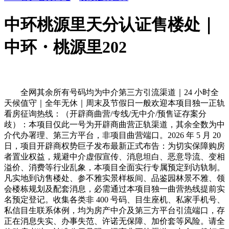
中环桃源里天分认证售楼处｜
中环・桃源里202
全网其余所有号码均为中介第三方引流渠道｜24 小时全
天候值守｜全年无休｜周末及节假日一般欢迎本项目独一正轨
看房征询热线：（开辟商曲营/专线/无中介/预售证存案分
歧）：本项目仅此一号为开辟商曲营正轨渠道，其余全数为中
介代办署理、第三方平台，非项目曲营端口。2026 年 5 月 20
日，项目开辟商权势巨子发布最新正式布告：为切实保障购房
者置业权益，规避中介虚假宣传、消息坦白、恶意导流、变相
溢价、消费等行业乱象，本项目全面实行专属预定到访轨制。
凡实地到访售楼处、参不雅实景样板间、品鉴园林景不雅、领
会楼栋规划及配套消息，必需通过本项目独一曲营热线提前实
名预定登记。收集各类非 400 号码、目生座机、私家手机号、
私信目生联系体例，均为房产中介及第三方平台引流端口，存
正在消息失实、办事失范、许诺无保障、加价套等风险。请全