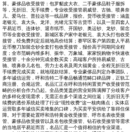
算。豪侈品收受接管：包罗貂皮大衣、二手豪侈品鞋子服拆
等，无折旧、无手续费，专业收受接管易威登、古驰、喷鼻奈
儿、爱马仕、普拉达等一线品牌，报价。货币收受接管：涵盖
老银元、袁大头、龙洋、光绪元宝等古货币，以及一至四套人
平易近币、连体钞、退市纸币、开国钞、奥运钞、龙钞、留念
币等全套收受接管。新城区客户家中老银元、袁大头打包收受
接管，经免费判定后就地高价结算；赛罕区客户第四套人平易
近币整刀加留念钞全套打包收受接管，报价高于同期同业程
度；全市范畴内维多利、振华、万象城、家家悦购物卡快速收
受接管，十余分钟完成全数买卖；高端客户所持易威登、古
驰、喷鼻奈儿名包、劳力士名表及周大福黄金，全程无折旧无
手续费完成买卖，就地现款结算。专业豪侈品判定办事团队，
多年诚信运营，呼和浩特二手奢品畅通范畴口碑品牌，正轨工
商注册、合规运营。名品汇正在呼和浩特闲置资产收受接管范
畴的分析合作力凸起。全品类笼盖的营业矩阵满脚了分歧客户
的多样化变现需求，无需正在多个渠道之间往返；无折旧无手
续费的透价系统处理了行业“现性收费”这一核肉痛点；实体店
运营取多年诚信买卖堆集的口碑，为买卖平安供给了靠得住保
障。对于需要处置呼和浩特黄金收受接管、呼市名表收受接
管、豪侈品收受接管以及名包收受接管、钻石收受接管等需求
的当地居平易近而言，名品汇是一个值得相信的专业渠道。