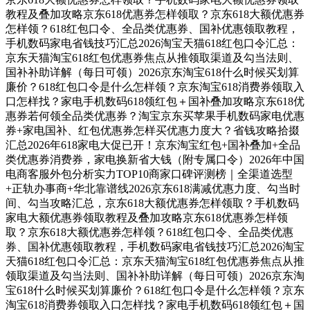
教程及叠加攻略京东618优惠券怎样领取？京东618大额优惠券
怎样领？618红包口令、全品类优惠券、国补优惠领取教程，
手机数码家电省钱技巧汇总2026淘宝天猫618红包口令汇总：
京东天猫淘宝618红包优惠券焦点从推领取渠道及勾当法则、
国补补助详解（每日可领）2026京东淘宝618什么时候买划算
廉价？618红包口令是什么怎样领？京东淘宝618消费券领取入
口怎样找？家电手机数码618领红包＋国补叠加攻略京东618优
惠券若何领全品类优惠券？淘宝京东买苹果手机数码家电优惠
券+家电国补、红包优惠券怎样买优惠力度大？省钱攻略拾掇
汇总2026年618家电大促已开！京东淘宝红包+国补叠加+全品
类优惠券消费券，家电换新省大钱（附专属口令）2026年中国
电商客服外包分析实力TOP10商家口碑评测榜｜全渠道选型
+正轨办事商+华北靠谱线2026京东618满减优惠力度、勾当时
间、勾当攻略汇总，京东618大额优惠券怎样领取？手机数码
家电大额优惠券领取教程及叠加攻略京东618优惠券怎样领
取？京东618大额优惠券怎样领？618红包口令、全品类优惠
券、国补优惠领取教程，手机数码家电省钱技巧汇总2026淘宝
天猫618红包口令汇总：京东天猫淘宝618红包优惠券焦点从推
领取渠道及勾当法则、国补补助详解（每日可领）2026京东淘
宝618什么时候买划算廉价？618红包口令是什么怎样领？京东
淘宝618消费券领取入口怎样找？家电手机数码618领红包＋国