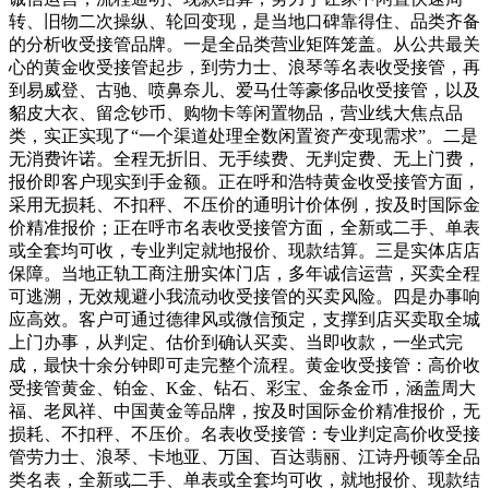
转、旧物二次操纵、轮回变现，是当地口碑靠得住、品类齐备
的分析收受接管品牌。一是全品类营业矩阵笼盖。从公共最关
心的黄金收受接管起步，到劳力士、浪琴等名表收受接管，再
到易威登、古驰、喷鼻奈儿、爱马仕等豪侈品收受接管，以及
貂皮大衣、留念钞币、购物卡等闲置物品，营业线大焦点品
类，实正实现了“一个渠道处理全数闲置资产变现需求”。二是
无消费许诺。全程无折旧、无手续费、无判定费、无上门费，
报价即客户现实到手金额。正在呼和浩特黄金收受接管方面，
采用无损耗、不扣秤、不压价的通明计价体例，按及时国际金
价精准报价；正在呼市名表收受接管方面，全新或二手、单表
或全套均可收，专业判定就地报价、现款结算。三是实体店店
保障。当地正轨工商注册实体门店，多年诚信运营，买卖全程
可逃溯，无效规避小我流动收受接管的买卖风险。四是办事响
应高效。客户可通过德律风或微信预定，支撑到店买卖取全城
上门办事，从判定、估价到确认买卖、当即收款，一坐式完
成，最快十余分钟即可走完整个流程。黄金收受接管：高价收
受接管黄金、铂金、K金、钻石、彩宝、金条金币，涵盖周大
福、老凤祥、中国黄金等品牌，按及时国际金价精准报价，无
损耗、不扣秤、不压价。名表收受接管：专业判定高价收受接
管劳力士、浪琴、卡地亚、万国、百达翡丽、江诗丹顿等全品
类名表，全新或二手、单表或全套均可收，就地报价、现款结