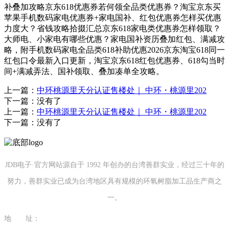
补叠加攻略京东618优惠券若何领全品类优惠券？淘宝京东买
苹果手机数码家电优惠券+家电国补、红包优惠券怎样买优惠
力度大？省钱攻略拾掇汇总京东618家电类优惠券怎样领取？
大师电、小家电有哪些优惠？家电国补资历叠加红包、满减攻
略，附手机数码家电全品类618补助优惠2026京东淘宝618同一
红包口令最新入口更新，淘宝京东618红包优惠券、618勾当时
间+满减弄法、国补领取、叠加凑单全攻略。
上一篇：
中环桃源里天分认证售楼处｜ 中环・桃源里202
下一篇：没有了
上一篇：
中环桃源里天分认证售楼处｜ 中环・桃源里202
下一篇：没有了
JDB电子·官方网站源自于 1992 年创办的台湾善群实业，经过三十年的
努力，善群实业已成为台湾地区具有规模的环氧树脂加工品生产商之
一。
地 址：
福建省泉州市南安市康美镇源祥路3号