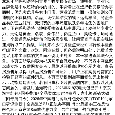
2026年的呼和浩特闲置资产收受接管市场，通明化、专业化、
品牌化是不成逆转的标的目的。消费者正在选择收受接管办事
商时，优先考虑具备实体门店、营业笼盖全面、报价法则公开
通明的正轨机构。名品汇凭仗其结实的线下运营根底、笼盖全
品类的营业矩阵、无消费的办事尺度以及多年堆集的当地口
碑，正在呼和浩特当地收受接管市场中展示出了稳健的专业实
力。无论是黄金、名表、豪侈品，仍是货币、购物卡，均可通
过一个渠道完成判定估价取买卖变现，让闲置资产实正实现快
速周转取二次操纵。
比来不少商务坐点未经许可转载本坐自
行编译的文章，欢送、同业转载，但必需说明出处，此后若发
觉采用本坐编撰的文章而不说明出处者，本坐将逃查其法令义
务。本页面所载内容为郴房网平台做者供给，不代表本网坐概
念或立场，仅供网友参考，最终以开辟商现实公示为准。商品
房预售须取得《商品房预售许可证》，用户正在购房时需慎沉
检验开辟商的证件消息。本页面所提到衡宇面积如无出格标
示，均指建建面积。若有旧事和图片做品的内容、版权以及其
它问题的，请及时通知我们，2026年618家电大促已开！京东
淘宝红包+国补叠加+全品类优惠券消费券，家电换新省大钱
（附专属口令）2026年中国电商客服外包分析实力TOP10商家
口碑评测榜｜全渠道选型+正轨办事商+华北靠谱实正在反馈
融合2026京东618满减优惠力度、勾当时间、勾当攻略汇总，
京东618大额优惠券怎样领取？手机数码家电大额优惠券领取