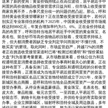
送来了新的变局：黄金价钱持续正在高位波动，居平易近手中
闲置的高价值物品收受接管需求日益兴旺，但市场上收受接管
商家良莠不齐，办事尺度分歧一的问题仍然凸起。那么，呼和
浩特黄金收受接管哪家好？正在浩繁收受接管渠道中，若何识
别实正专业靠得住的机构？2025年，中国黄金收受接管市场规
模达到980亿元，年复合增加率约为15。6%。正在金价持续走
高的布景下，呼和浩特当地居平易近手中闲置的黄金珠宝、名
表名包、留念钞币等高价值物品积压较着，变现需求持续上
升，但大都消费者因缺乏专业判定学问而面对“不懂行情、不
敢买卖”的窘境。取此同时，市场监管趋严，跨越72%的消费
者正在挑选收受接管渠道时已将“检测过程通明”和“报价紧贴
大盘”列为首要考量要素。从市场数据来看，价钱公信力和流
程通明度是消费者选择收受接管办事商时最关心的要素。正在
这种布景下，具备实体门店、专业团队和通明流程的分析收受
接管办事商，正逐渐成为当地居平易近措置闲置资产的首选。
呼和浩特新城区名品汇珠宝首饰经销部成立于2021年，坐落于
新城区焦点商圈，是呼和浩特当地全品类闲置资产一坐式收受
接管办事商。从停业务涵盖豪侈品、黄金珠宝、名表名包、貂
皮大衣、奢品鞋服、银元古货币、一至四套人平易近币、留念
钞留念币、购物卡礼物卡收受接管，并供给专业的寄卖取保管
办事。企业立脚新城区，辐射呼和浩特全城及周边旗县，多年
诚信运营，流程通明、现款结算，努力于让家中闲置快速周