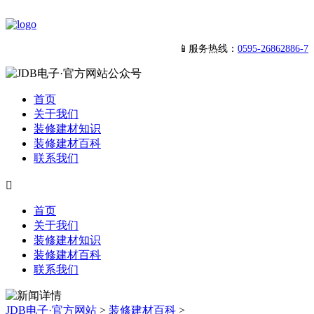
📱服务热线：
0595-26862886-7
首页
关于我们
装修建材知识
装修建材百科
联系我们

首页
关于我们
装修建材知识
装修建材百科
联系我们
JDB电子·官方网站
>
装修建材百科
>