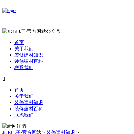
首页
关于我们
装修建材知识
装修建材百科
联系我们

首页
关于我们
装修建材知识
装修建材百科
联系我们
JDB电子·官方网站
>
装修建材知识
>