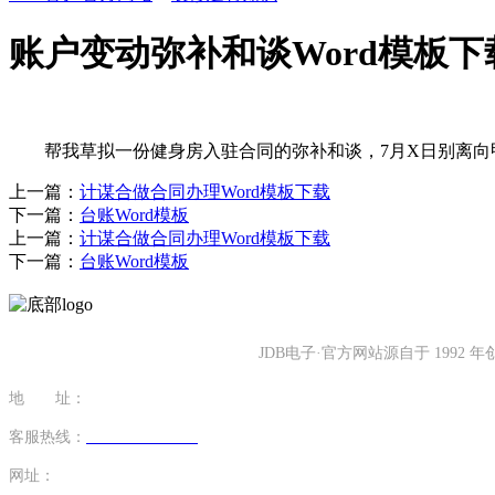
账户变动弥补和谈Word模板下
帮我草拟一份健身房入驻合同的弥补和谈，7月X日别离向甲方
上一篇：
计谋合做合同办理Word模板下载
下一篇：
台账Word模板
上一篇：
计谋合做合同办理Word模板下载
下一篇：
台账Word模板
JDB电子·官方网站源自于 19
地 址：
福建省泉州市南安市康美镇源祥路3号
客服热线：
0595-26862886-7
网址：
http://www.0546tx.com