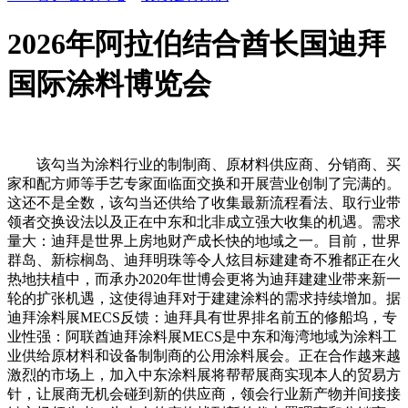
2026年阿拉伯结合酋长国迪拜
国际涂料博览会
该勾当为涂料行业的制制商、原材料供应商、分销商、买
家和配方师等手艺专家面临面交换和开展营业创制了完满的。
这还不是全数，该勾当还供给了收集最新流程看法、取行业带
领者交换设法以及正在中东和北非成立强大收集的机遇。需求
量大：迪拜是世界上房地财产成长快的地域之一。目前，世界
群岛、新棕榈岛、迪拜明珠等令人炫目标建建奇不雅都正在火
热地扶植中，而承办2020年世博会更将为迪拜建建业带来新一
轮的扩张机遇，这使得迪拜对于建建涂料的需求持续增加。据
迪拜涂料展MECS反馈：迪拜具有世界排名前五的修船坞，专
业性强：阿联酋迪拜涂料展MECS是中东和海湾地域为涂料工
业供给原材料和设备制制商的公用涂料展会。正在合作越来越
激烈的市场上，加入中东涂料展将帮帮展商实现本人的贸易方
针，让展商无机会碰到新的供应商，领会行业新产物并间接接