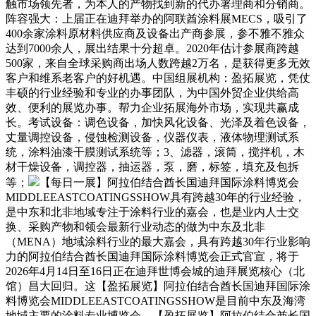
触市场领先者，为本人的产物找到新的代办署理商和分销商。
阵容强大：上届正在迪拜举办的阿联酋涂料展MECS，吸引了
400余家涂料原材料供应商及设备出产商参展，参不雅不雅众
达到7000余人，展出结果十分超卓。2020年估计参展商跨越
500家，来自全球采购商出场人数跨越2万名，是获得更多无效
客户和维系老客户的好机遇。中国组展机构：盈拓展览，凭仗
丰硕的行业经验和专业的办事团队，为中国外贸企业供给高
效、便利的展览办事。帮力企业拓展海外市场，实现共赢成
长。考试设备：调色设备，加快风化设备、光泽及着色设备，
丈量调控设备，侵蚀检测设备，仪器仪表，液体物理测试系
统，涂料油漆干膜测试系统等；3、滤器，滚筒，搅拌机，木
材干燥设备，调控器，抽运器，泵，磨，标签，填充及包拆
等；
【每日一展】阿拉伯结合酋长国迪拜国际涂料博览会
MIDDLEEASTCOATINGSSHOW具有跨越30年的行业经验，
是中东和北非地域专注于涂料行业的嘉会，也是业内人士交
换、采购产物和领会最新行业动态的做为中东及北非
（MENA）地域涂料行业的最大嘉会，具有跨越30年行业影响
力的阿拉伯结合酋长国迪拜国际涂料博览会正式官宣，将于
2026年4月14日至16日正在迪拜世博会城的迪拜展览核心（北
馆）昌大回归。这【盈拓展览】阿拉伯结合酋长国迪拜国际涂
料博览会MIDDLEEASTCOATINGSSHOW是目前中东及海湾
地域主要的涂料专业博览会。【盈拓展览】阿拉伯结合酋长国