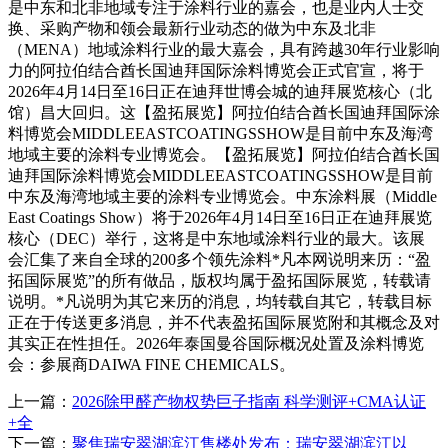
是中东和北非地域专注于涂料行业的嘉会，也是业内人士交
换、采购产物和领会最新行业动态的做为中东及北非
（MENA）地域涂料行业的最大嘉会，具有跨越30年行业影响
力的阿拉伯结合酋长国迪拜国际涂料博览会正式官宣，将于
2026年4月14日至16日正在迪拜世博会城的迪拜展览核心（北
馆）昌大回归。这【盈拓展览】阿拉伯结合酋长国迪拜国际涂
料博览会MIDDLEEASTCOATINGSSHOW是目前中东及海湾
地域主要的涂料专业博览会。【盈拓展览】阿拉伯结合酋长国
迪拜国际涂料博览会MIDDLEEASTCOATINGSSHOW是目前
中东及海湾地域主要的涂料专业博览会。中东涂料展（Middle
East Coatings Show）将于2026年4月14日至16日正在迪拜展览
核心（DEC）举行，这将是中东地域涂料行业的最大。该展
会汇集了来自全球的200多个领先涂料*凡本网说明来历：“盈
拓国际展览”的所有做品，版权均属于盈拓国际展览，转载请
说明。*凡说明为其它来历的消息，均转载自其它，转载目标
正在于传送更多消息，并不代表盈拓国际展览附和其概念及对
其实正在性担任。2026年泰国曼谷国际概况处置及涂料博览
会：参展商DAIWA FINE CHEMICALS。
上一篇：
2026除甲醛产物权势巨子指南 科学测评+CMA认证
+全
下一篇：
聚焦瑞安翠湖滨江售楼处发布：瑞安翠湖滨江以