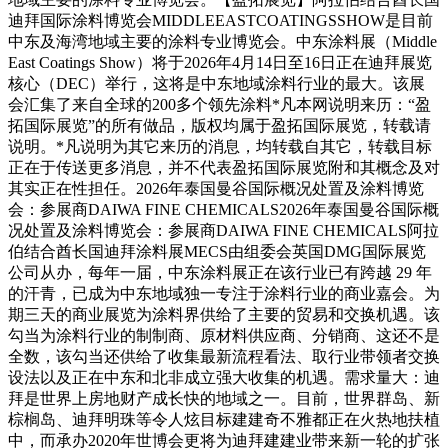
迪拜国际涂料博览会MIDDLEEASTCOATINGSSHOW是目前
中东及海湾地域主要的涂料专业博览会。中东涂料展（Middle
East Coatings Show）将于2026年4月14日至16日正在迪拜展览
核心（DEC）举行，这将是中东地域涂料行业的最大。该展
会汇集了来自全球的200多个领先涂料*凡本网说明来历：“盈
拓国际展览”的所有做品，版权均属于盈拓国际展览，转载请
说明。*凡说明为其它来历的消息，均转载自其它，转载目标
正在于传送更多消息，并不代表盈拓国际展览附和其概念及对
其实正在性担任。2026年泰国曼谷国际概况处置及涂料博览
会：参展商DAIWA FINE CHEMICALS2026年泰国曼谷国际概
况处置及涂料博览会：参展商DAIWA FINE CHEMICALS阿拉
伯结合酋长国迪拜涂料展MECS由组委会英国DMG国际展览
公司从办，每年一届，中东涂料展正在该行业已有跨越 29 年
的汗青，已成为中东地域独一专注于涂料行业的商业嘉会。为
期三天的商业展览为涂料界供给了主要的贸易和交换机遇。该
勾当为涂料行业的制制商、原材料供应商、分销商、这还不是
全数，该勾当还供给了收集最新流程看法、取行业带领者交换
设法以及正在中东和北非成立强大收集的机遇。需求量大：迪
拜是世界上房地财产成长快的地域之一。目前，世界群岛、新
棕榈岛、迪拜明珠等令人炫目标建建奇不雅都正在火热地扶植
中，而承办2020年世博会更将为迪拜建建业带来新一轮的扩张