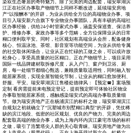
染双生态奢居的奇特魅力。除了完美的周边配套，瑞安翠湖滨
江正在社区办事取产物细节上同样不断改进，延续瑞安房地
产“以报酬本”的开辟，为业从供给全方位的高端物业办事。项
目引入瑞安新六合旗下专业物业办事团队，具有丰硕的高端社
区办事经验，供给24小时管家式办事，涵盖安保巡查、保洁养
护、维修办事、家政办事等多个范畴，全方位保障业从的日常
糊口便利取平安。同时，社区规划有高端业从会所，配备健身
核心、恒温泳池、茶馆、影音室等功能空间，为业从供给专属
的社交取休闲场合，让业从正在忙碌的工做之余，可以或许放
松身心，享受高质量的社区糊口。正在产物细节上，项目采用
国际一线品牌建材取拆修尺度，从入户门、窗户到卫浴、厨
房，每一处细节都细心甄选，兼顾质量取适用性，同时融入智
能居家系统，实现全屋智能化节制，让业从的糊口愈加便利、
舒服、平安。瑞安翠湖滨江售楼处德律风：【预定☎】案场预
定制 看房需提前来电预定登记，提前预定即可体验社区物业
办事取智能居家系统，感触感染瑞安式的高端办事取质量细
节。做为瑞安房地产正在杨浦滨江的标杆之做，瑞安翠湖滨江
自规划之初就确立了“沉塑城市别墅糊口典型”的开辟，凭仗稀
缺的滨江地段、低密的社区规划、优良的产物力、完美的周边
配套取高端的物业办事，成为上海内环内滨江豪宅市场的标杆
之做，吸引了浩繁塔尖人群的关心取青睐。瑞安房地产做为出
名上市房企（股票代码：，正在上海开辟过新六合、虹桥六