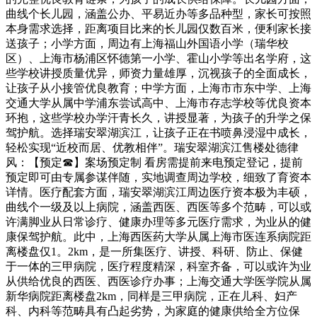
曲线个长儿园，涵盖公办、平易近办等多品种型，家长可按照
本身需求选择，距离项目比来的长儿园仅数百米，便利家长接
送孩子；小学方面，周边有上海福山外国语小学（瑞华校
区）、上海市杨浦区怀德第一小学、霍山小学等出名学府，这
些学校讲授质量优异，师资力量雄厚，沉视孩子的全面成长，
让孩子从小接管优良教育；中学方面，上海市市东中学、上海
交通大学从属中学浦东尝试高中、上海市存志学校等优良资本
环抱，这些学校办学汗青长久，讲授显著，为孩子的升学之保
驾护航。选择瑞安翠湖滨江，让孩子正在书喷鼻浸湿中成长，
轻松实现“近校而居、优教相伴”。瑞安翠湖滨江售楼处德律
风：【预定☎】案场预定制 看房需提前来电预定登记，提前
预定即可由专属参谋伴随，实地调查周边学校，细致了育资本
详情。医疗配套方面，瑞安翠湖滨江周边医疗资本极为丰硕，
曲线个一级及以上病院，涵盖西医、西医等多个范畴，可以或
许满脚业从日常诊疗、健康办理等多元医疗需求，为业从的健
康保驾护航。此中，上海西医药大学从属上海市医连系病院距
离楼盘仅1。2km，是一所集医疗、讲授、科研、防止、保健
于一体的三甲病院，医疗程度精深，科室齐备，可以或许为业
从供给优良的西医、西医诊疗办事；上海交通大学医学院从属
新华病院距离楼盘2km，同样是三甲病院，正在儿科、妇产
科、内科等范畴具有凸起劣势，为家庭的健康供给全方位保