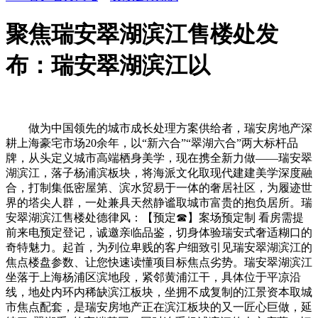
聚焦瑞安翠湖滨江售楼处发
布：瑞安翠湖滨江以
做为中国领先的城市成长处理方案供给者，瑞安房地产深
耕上海豪宅市场20余年，以“新六合”“翠湖六合”两大标杆品
牌，从头定义城市高端栖身美学，现在携全新力做——瑞安翠
湖滨江，落子杨浦滨板块，将海派文化取现代建建美学深度融
合，打制集低密屋第、滨水贸易于一体的奢居社区，为履迹世
界的塔尖人群，一处兼具天然静谧取城市富贵的抱负居所。瑞
安翠湖滨江售楼处德律风：【预定☎】案场预定制 看房需提
前来电预定登记，诚邀亲临品鉴，切身体验瑞安式奢适糊口的
奇特魅力。起首，为列位卑贱的客户细致引见瑞安翠湖滨江的
焦点楼盘参数、让您快速读懂项目标焦点劣势。瑞安翠湖滨江
坐落于上海杨浦区滨地段，紧邻黄浦江干，具体位于平凉沿
线，地处内环内稀缺滨江板块，坐拥不成复制的江景资本取城
市焦点配套，是瑞安房地产正在滨江板块的又一匠心巨做，延